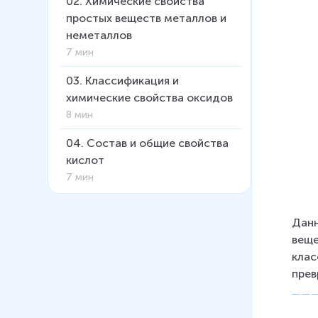
02
.
Химические свойства
простых веществ металлов и
неметаллов
7 мин
03
.
Классификация и
химические свойства оксидов
8 мин
04
.
Состав и общие свойства
кислот
7 мин
05
.
Состав и общие свойства
Данн
оснований
веще
6 мин
клас
06
.
Генетическая связь между
прев
классами неорганических
веществ