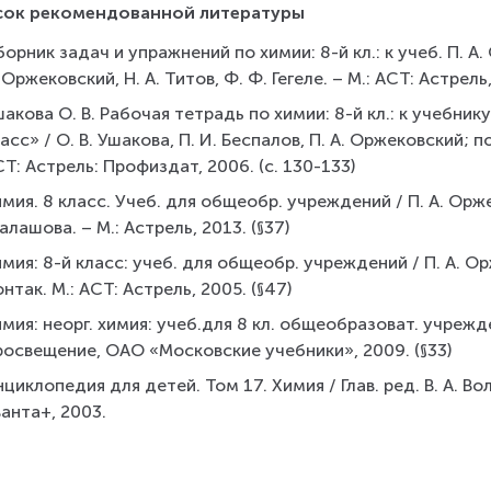
сок рекомендованной литературы
орник задач и упражнений по химии: 8-й кл.: к учеб. П. А.
 Оржековский, Н. А. Титов, Ф. Ф. Гегеле. – М.: АСТ: Астрель,
акова О. В. Рабочая тетрадь по химии: 8-й кл.: к учебнику
асс» / О. В. Ушакова, П. И. Беспалов, П. А. Оржековский; по
Т: Астрель: Профиздат, 2006. (с. 130-133)
мия. 8 класс. Учеб. для общеобр. учреждений / П. А. Орже
лашова. – М.: Астрель, 2013. (§37)
мия: 8-й класс: учеб. для общеобр. учреждений / П. А. Ор
нтак. М.: АСТ: Астрель, 2005. (§47)
мия: неорг. химия: учеб.для 8 кл. общеобразоват. учреждени
росвещение, ОАО «Московские учебники», 2009. (§33)
циклопедия для детей. Том 17. Химия / Глав. ред. В. А. Вол
анта+, 2003.