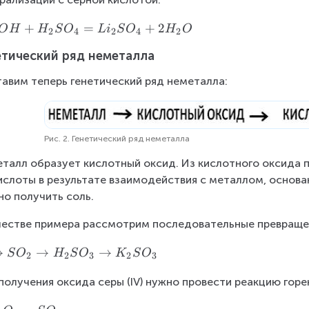
+
=
+
2
O
H
H
S
O
L
i
S
O
H
O
2
4
2
4
2
етический ряд неметалла
авим теперь генетический ряд неметалла:
Рис. 2. Генетический ряд неметалла
талл образует кислотный оксид. Из кислотного оксида п
ислоты в результате взаимодействия с металлом, основ
о получить соль.
честве примера рассмотрим последовательные превраще
→
→
→
S
O
H
S
O
K
S
O
2
2
3
2
3
получения оксида серы (IV) нужно провести реакцию горе