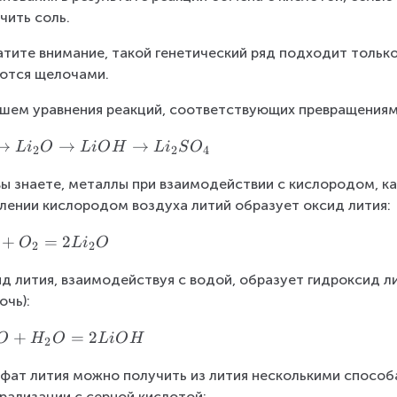
чить соль.
тите внимание, такой генетический ряд подходит только
ются щелочами.
шем уравнения реакций, соответствующих превращениям 
→
→
→
L
i
O
L
i
O
H
L
i
S
O
2
2
4
вы знаете, металлы при взаимодействии с кислородом, ка
лении кислородом воздуха литий образует оксид лития:
+
=
2
O
L
i
O
2
2
д лития, взаимодействуя с водой, образует гидроксид л
очь):
+
=
2
O
H
O
L
i
O
H
2
фат лития можно получить из лития несколькими способа
рализации с серной кислотой: