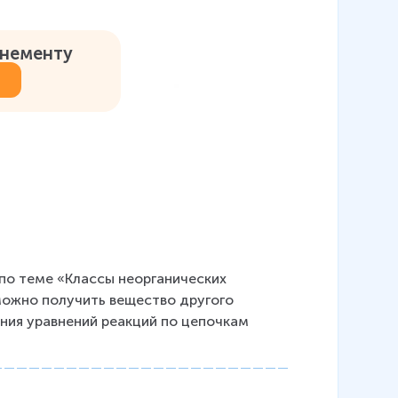
онементу
о теме «Классы неорганических 
можно получить вещество другого 
ения уравнений реакций по цепочкам 