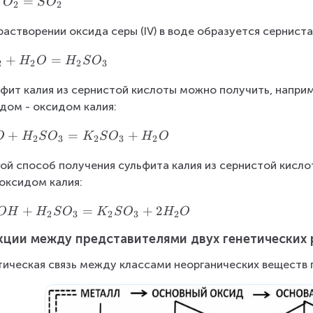
=
O
S
O
2
2
растворении оксида серы (IV) в воде образуется серниста
+
=
H
O
H
S
O
2
2
2
3
фит калия из сернистой кислоты можно получить, наприм
дом - оксидом калия:
+
=
+
O
H
S
O
K
S
O
H
O
2
3
2
3
2
ой способ получения сульфита калия из сернистой кисло
оксидом калия:
+
=
+
2
O
H
H
S
O
K
S
O
H
O
2
3
2
3
2
кции между представителями двух генетических
тическая связь между классами неорганических веществ п