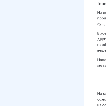
6 мин
Ген
07
.
Практическое занятие №7.
Из в
Решение экспериментальных
прои
задач по теме "Свойства
сущн
основных классов веществ"
14 мин
В хо
друг
08
.
Возможности
наоб
использования атомно-
веще
молекулярной теории для
объяснения различных
Напо
химических явлений
мета
6 мин
09
.
Периодический закон и
Периодическая система
химических элементов
Из м
12 мин
осно
из о