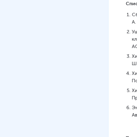
Спи
Сб
А.
Уш
кл
АС
Хи
Ша
Хи
По
Хи
П
Эн
Ав