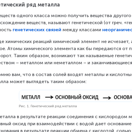
етический ряд металла
еществ одного класса можно получить вещества другого
схождение веществ, называют генетической (от греч. «г
ость 
генетических связей
 между классами 
неорганиче
де химических реакций химический элемент не исчезает, 
ое. Атомы химического элемента как бы передаются от п
орот. Таким образом, возникают так называемые генети
ством – металлом или неметаллом – и заканчивающиеся
мню вам, что в состав солей входят металлы и кислотные
лла может выглядеть таким образом:
Рис. 1. Генетический ряд металла
еталла в результате реакции соединения с кислородом 
вный оксид при взаимодействии с водой дает основание (
снования в результате реакции обмена с кислотой, соль