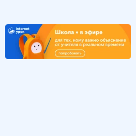
Обучение
ИнтернетУрок
Помощь