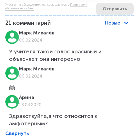
Участвуя в обсуждении, вы соглашаетесь c
Правилами
Отправить
общения на сайте.
21
комментарий
Новые
Марк Михалёв
06.02.2024
У учителя такой голос красивый и 
объясняет она интересно
Марк Михалёв
06.02.2024
🤗
Арина
18.03.2020
Здравствуйте,а что относится к 
амфотерным?
Свернуть