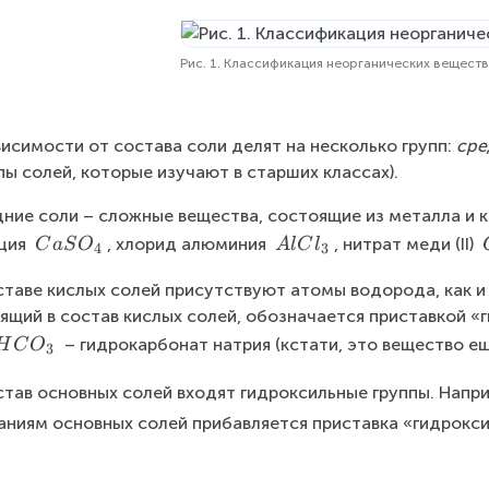
Рис. 1. Классификация неорганических вещест
висимости от состава соли делят на несколько групп: 
сре
пы солей, которые изучают в старших классах).
ние соли – сложные вещества, состоящие из металла и к
C
A
ция 
, хлорид алюминия 
, нитрат меди (II) 
C
a
S
O
A
lC
l
4
3
a
l
ставе кислых солей присутствуют атомы водорода, как и 
S
C
ящий в состав кислых солей, обозначается приставкой «г
O
l
_
_
 – гидрокарбонат натрия (кстати, это вещество е
H
C
O
3
4
3
став основных солей входят гидроксильные группы. Напри
аниям основных солей прибавляется приставка «гидрокси