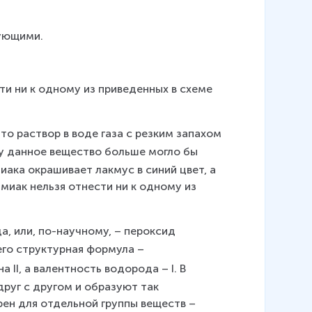
ующими.
и ни к одному из приведенных в схеме 
о раствор в воде газа с резким запахом 
ву данное вещество больше могло бы 
ака окрашивает лакмус в синий цвет, а 
миак нельзя отнести ни к одному из 
, или, по-научному, – пероксид 
 его структурная формула – 
 II, а валентность водорода – I. В 
уг с другом и образуют так 
ен для отдельной группы веществ – 