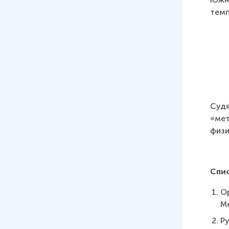
темп
Судя
«мет
физи
Спи
Ор
Ме
Ру