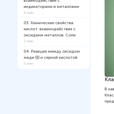
взаимодействие с
индикаторами и металлами
6 мин
03
.
Химические свойства
кислот: взаимодействие с
оксидами металлов. Соли
5 мин
04
.
Реакция между оксидом
меди (||) и серной кислотой
5 мин
05
.
Классификация кислот.
Кла
Особые свойства некоторых
кислот
В за
10 мин
Клас
пред
06
.
Основные оксиды
8 мин