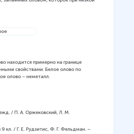
во находится примерно на границе 
ными свойствами. Белое олово по 
ое олово – неметалл.
жд. / П. А. Оржековский, Л. М. 
9 кл. / Г. Е. Рудзитис, Ф. Г. Фельдман. – 