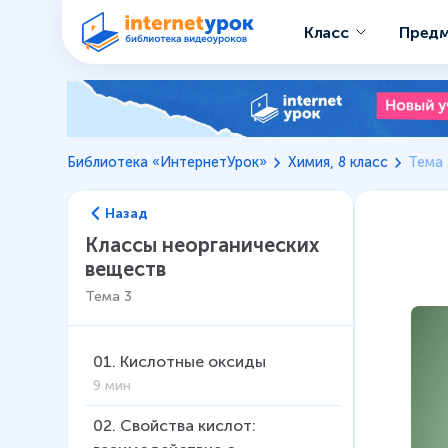
Класс
Пред
Библиотека «ИнтернетУрок»
Химия, 8 класс
Тема 
Назад
Классы неорганических
веществ
Тема
3
01
.
Кислотные оксиды
9 мин
02
.
Свойства кислот: