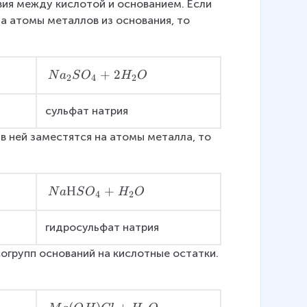
H
ия между кислотой и основанием. Если 
O
)
 атомы металлов из основания, то 
H
C
)
l
C
l
N
+
2
N
a
S
O
H
O
2
4
2
a
_
сульфат натрия
2
 в ней заместятся на атомы металла, то 
S
O
_
4
N
Н
+
N
a
S
O
H
O
4
2
+
a
2
Н
гидросульфат натрия
H
S
_
групп оснований на кислотные остатки. 
O
2
_
O
4
+