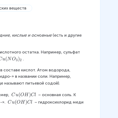
в
дние, кислые и осн
о
вные
 (есть и другие 
ислотного остатка. Например, сульфат 
C
(
)
.
C
u
N
O
3
2
u
в составе кислот. Атом водорода, 
(
идро-» в названии соли. Например, 
N
O
ще называют питьевой содой).
_
C
(
)
мер, 
3
 – основная соль. К 
C
u
O
H
Cl
u
)
C
(
)
-». 
 – гидроксихлорид меди 
C
u
O
H
Cl
(
_
u
O
2
(