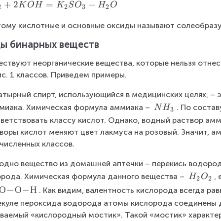
_
+
2
=
+
K
O
H
K
S
O
H
O
2
2
3
2
2
O
ому кислотные и основные оксиды называют солеобраз
ы бинарных веществ
ствуют неорганические вещества, которые нельзя отнест
ис. 1 классов. Приведем примеры.
тырный спирт, использующийся в медицинских целях, – эт
N
миака. Химическая формула аммиака – 
. По соста
N
H
3
H
ветствовать классу кислот. Однако, водный раствор амми
_
воры кислот меняют цвет лакмуса на розовый. Значит, ам
3
численных классов.
одно вещество из домашней аптечки – перекись водорода
H
рода. Химическая формула данного вещества – 
,
H
O
2
2
_
О
−
О
−
Н
. Как видим, валентность кислорода всегда равна
2
куле пероксида водорода атомы кислорода соединены др
O
ваемый «кислородный мостик». Такой «мостик» характер