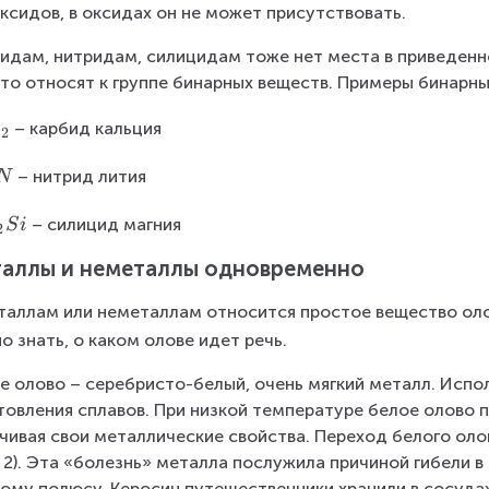
_
ксидов, в оксидах он не может присутствовать.
2
идам, нитридам, силицидам тоже нет места в приведенно
то относят к группе бинарных веществ. Примеры бинарны
С
– карбид кальция
2
– нитрид лития
N
– силицид магния
S
i
2
аллы и неметаллы одновременно
таллам или неметаллам относится простое вещество ол
о знать, о каком олове идет речь.
е олово – серебристо-белый, очень мягкий металл. Испол
товления сплавов. При низкой температуре белое олово 
чивая свои металлические свойства. Переход белого оло
. 2). Эта «болезнь» металла послужила причиной гибели в
му полюсу. Керосин путешественники хранили в сосудах,