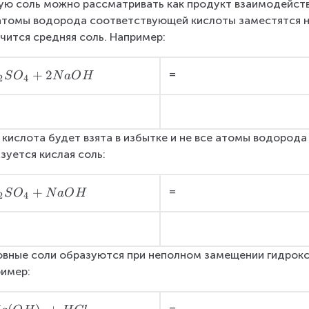
ю соль можно рассматривать как продукт взаимодейств
атомы водорода соответствующей кислоты заместятся на
чится средняя соль. Например:
+
2
=
S
O
N
a
O
H
2
4
 кислота будет взята в избытке и не все атомы водорода
зуется кислая соль:
+
=
S
O
N
a
O
H
2
4
вные соли образуются при неполном замещении гидроксо
имер:
=