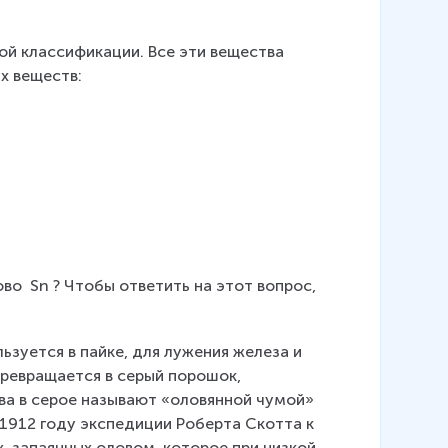
й классификации. Все эти вещества 
х веществ:
ово 
Sn
? Чтобы ответить на этот вопрос, 
ьзуется в пайке, для лужения железа и 
превращается в серый порошок, 
ва в серое называют «оловянной чумой» 
 1912 году экспедиции Роберта Скотта к 
 запаянных оловом, которое при низкой 