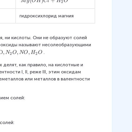
M
(
)
+
M
g
O
H
Cl
H
O
2
H
g(
_
O
гидроксихлорид магния
2
H
O
)
C
, ни кислоты. Они не образуют солей 
l
е оксиды называют несолеобразующими 
+
О
,
,
,
.
N
O
NO
H
O
2
2
H
_
делят, как правило, на кислотные и 
2
ости I, II, реже III, этим оксидам 
O
еметаллов или металлов в валентности 
ием солей:
солей: