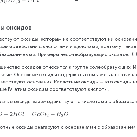
(
)
+
g
O
H
H
Cl
2
ы оксидов
ствуют оксиды, которым не соответствуют ни основания
взаимодействии с кислотами и щелочами, поэтому таки
С
С
безразличными. Примеры несолеобразующих оксидов: 
О
шинство оксидов относится к группе солеобразующих. Их 
,
вные. Основные оксиды содержат атомы металлов в валентн
N
ветствуют основания. Кислотные оксиды – это оксиды н
_
2
ше IV, этим оксидам соответствуют кислоты.
O
вные оксиды взаимодействуют с кислотами с образован
,
N
+
2
=
+
O
H
Cl
C
a
C
l
H
O
2
2
O
,
отные оксиды реагируют с основаниями с образованием 
H