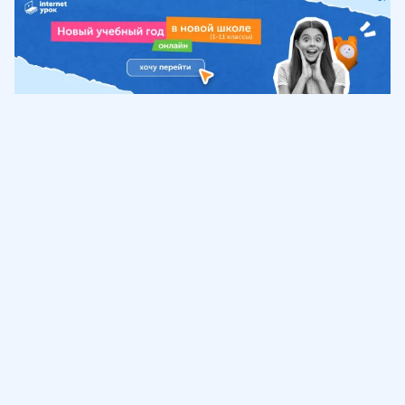
Обучение
ИнтернетУрок
Помощь
© ИнтернетУрок, 2009-
2026
8 (800) 775-41-21
info@interneturok.ru
101 000, г. Москва а/я 711 ООО «ИНТЕРДА»