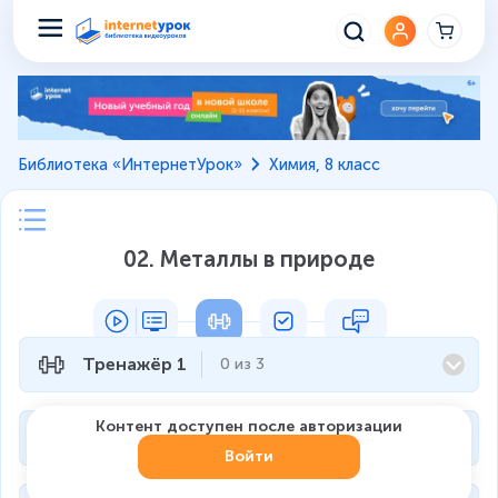
Библиотека «ИнтернетУрок»
Химия, 8 класс
02. Металлы в природе
Тренажёр 1
0
из
3
Контент доступен после авторизации
Тренажёр 2
0
из
4
Войти