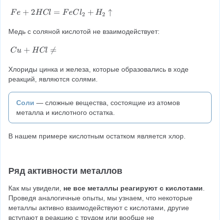
H
F
+
2
=
+
↑
C
F
e
H
Cl
F
e
C
l
H
2
2
e
l
+
Медь с соляной кислотой не взаимодействует:
=
2
Z
C
+

=
H
C
u
H
Cl
n
u
C
C
+
Хлориды цинка и железа, которые образовались в ходе 
l
l
H
реакций, являются солями.
=
_
C
F
2
l
e
+
Соли
— сложные вещества, состоящие из атомов 
≠
C
H
металла и кислотного остатка.
l
_
_
2
В нашем примере кислотным остатком является хлор.
2
\
+
u
H
p
_
Ряд активности металлов
a
2
r
Как мы увидели, 
↑
не все металлы реагируют с кислотами
. 
r
Проведя аналогичные опыты, мы узнаем, что некоторые 
o
металлы активно взаимодействуют с кислотами, другие 
w
вступают в реакцию с трудом или вообще не 