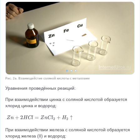
Рис. 2а. Взаимодейстие соляной кислоты с металлами
Уравнения проведённых реакций:
При взаимодействии цинка с соляной кислотой образуется 
хлорид цинка и водород:
Z
+
2
=
+
↑
Z
n
H
Cl
Z
n
C
l
H
2
2
n
+
При взаимодействии железа с соляной кислотой образуется 
2
хлорид железа (II) и водород: