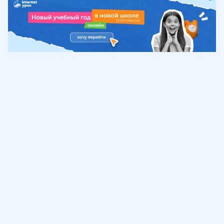
Обучение
ИнтернетУрок
Помощь
© ИнтернетУрок, 2009-
2026
8 (800) 775-41-21
info@interneturok.ru
101 000, г. Москва а/я 711 ООО «ИНТЕРДА»