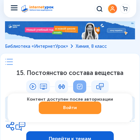
Библиотека «ИнтернетУрок»
Химия, 8 класс
15. Постоянство состава вещества
Контент доступен после авторизации
Тренировка
Войти
0
из
6
1
Перейти к темам