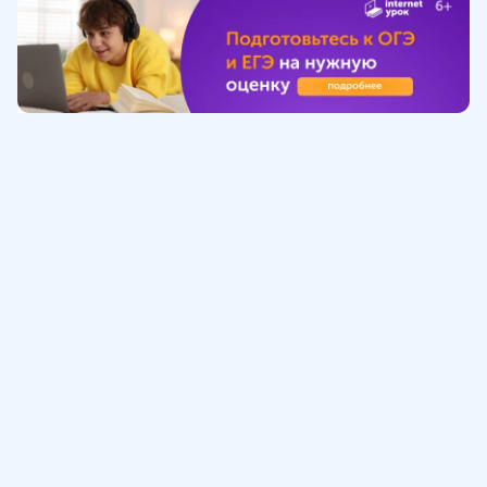
Обучение
ИнтернетУрок
Помощь
© ИнтернетУрок, 2009-
2026
8 (800) 775-41-21
info@interneturok.ru
101 000, г. Москва а/я 711 ООО «ИНТЕРДА»