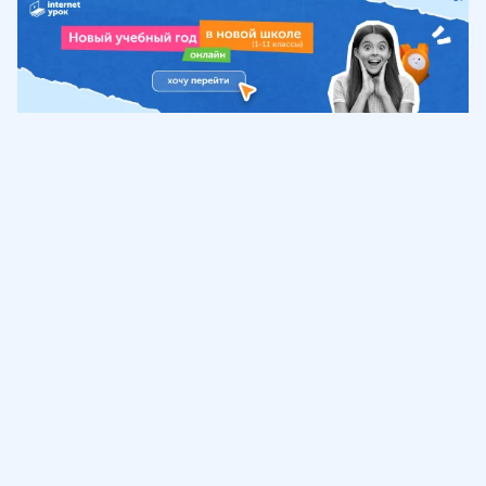
Обучение
ИнтернетУрок
Помощь
© ИнтернетУрок, 2009-
2026
8 (800) 775-41-21
info@interneturok.ru
101 000, г. Москва а/я 711 ООО «ИНТЕРДА»