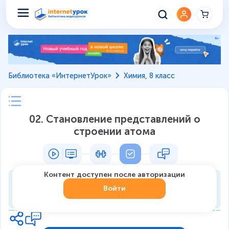
Библиотека «ИнтернетУрок»
Химия, 8 класс
02. Становление представлений о
строении атома
Контент доступен после авторизации
Тренировка
Войти
0
из
7
1