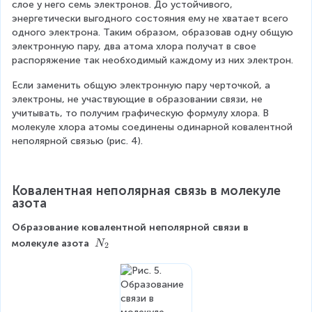
слое у него семь электронов. До устойчивого, 
энергетически выгодного состояния ему не хватает всего 
одного электрона. Таким образом, образовав одну общую 
электронную пару, два атома хлора получат в свое 
распоряжение так необходимый каждому из них электрон.
Если заменить общую электронную пару черточкой, а 
электроны, не участвующие в образовании связи, не 
учитывать, то получим графическую формулу хлора. В 
молекуле хлора атомы соединены одинарной ковалентной 
неполярной связью (рис. 4).
Ковалентная неполярная связь в молекуле 
азота
Образование ковалентной неполярной связи в 
N
молекуле азота 
N
2
_
2