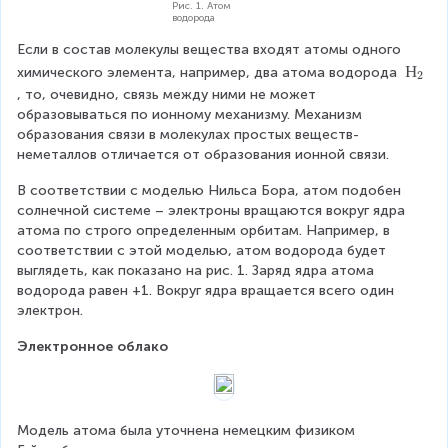
Рис. 1. Атом
водорода
Если в состав молекулы вещества входят атомы одного 
Н
Н
химического элемента, например, два атома водорода 
2
_
, то, очевидно, связь между ними не может 
2
образовываться по ионному механизму. Механизм 
образования связи в молекулах простых веществ-
неметаллов отличается от образования ионной связи.
В соответствии с моделью Нильса Бора, атом подобен 
солнечной системе – электроны вращаются вокруг ядра 
атома по строго определенным орбитам. Например, в 
соответствии с этой моделью, атом водорода будет 
выглядеть, как показано на рис. 1. Заряд ядра атома 
водорода равен +1. Вокруг ядра вращается всего один 
электрон.
Электронное облако
Модель атома была уточнена немецким физиком 