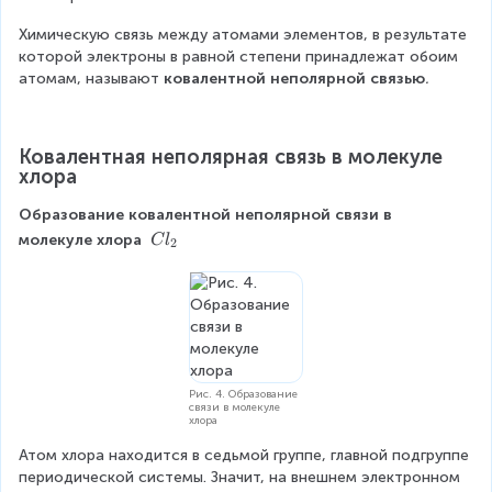
Химическую связь между атомами элементов, в результате 
которой электроны в равной степени принадлежат обоим 
атомам, называют 
ковалентной неполярной связью
.
Ковалентная неполярная связь в молекуле 
хлора
Образование ковалентной неполярной связи в 
C
молекуле хлора 
C
l
2
l
_
2
Рис. 4. Образование
связи в молекуле
хлора
Атом хлора находится в седьмой группе, главной подгруппе 
периодической системы. Значит, на внешнем электронном 