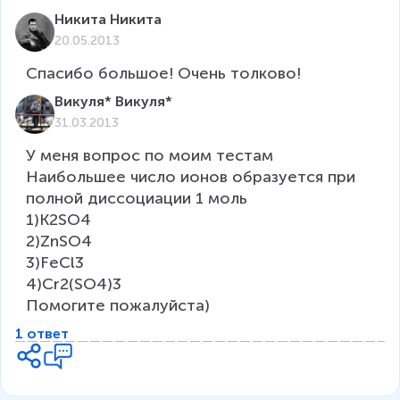
Никита Никита
20.05.2013
Спасибо большое! Очень толково! 
Викуля* Викуля*
31.03.2013
У меня вопрос по моим тестам

Наибольшее число ионов образуется при 
полной диссоциации 1 моль

1)K2SO4

2)ZnSO4

3)FeCl3

4)Cr2(SO4)3 

Помогите пожалуйста)
1 ответ