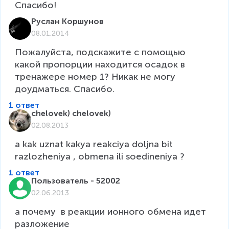
Руслан Коршунов
08.01.2014
Пожалуйста, подскажите с помощью 
какой пропорции находится осадок в 
тренажере номер 1? Никак не могу 
доудматься. Спасибо.
1 ответ
chelovek) chelovek)
02.08.2013
a kak uznat kakya reakciya doljna bit 
razlozheniya , obmena ili soedineniya ?
1 ответ
Пользователь - 52002
02.06.2013
а почему  в реакции ионного обмена идет 