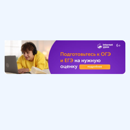
Обучение
ИнтернетУрок