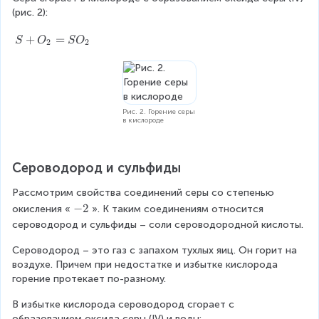
_
(рис. 2):
S
2
=
S
S
+
=
Z
S
O
S
O
2
2
+
n
O
S
_
2
=
Рис. 2. Горение серы
в кислороде
S
O
_
Сероводород и сульфиды
2
Рассмотрим свойства соединений серы со степенью 
\
−
2
окисления «
». К таким соединениям относится 
\
сероводород и сульфиды – соли сероводородной кислоты.
-
Сероводород – это газ с запахом тухлых яиц. Он горит на 
2
воздухе. Причем при недостатке и избытке кислорода 
горение протекает по-разному.
В избытке кислорода сероводород сгорает с 
образованием оксида серы (IV) и воды: