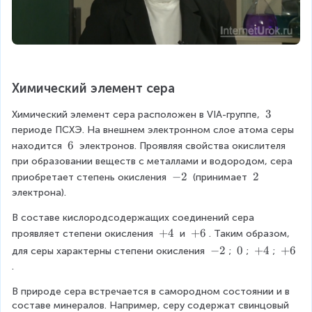
Химический элемент сера
\
3
Химический элемент сера расположен в VIА-группе, 
\
периоде ПСХЭ. На внешнем электронном слое атома серы 
3
\
6
находится 
 электронов. Проявляя свойства окислителя 
\
при образовании веществ с металлами и водородом, сера 
6
\
−
2
\
2
приобретает степень окисления 
 (принимает 
\
\
электрона).
-
2
В составе кислородсодержащих соединений сера 
2
\
+
4
\
+
6
проявляет степени окисления 
 и 
. Таким образом, 
\
\
\
−
2
\
0
\
+
4
\
+
6
для серы характерны степени окисления 
; 
; 
; 
+
+
\
\
\
\
.
4
6
-
0
+
+
В природе сера встречается в самородном состоянии и в 
2
4
6
составе минералов. Например, серу содержат свинцовый 