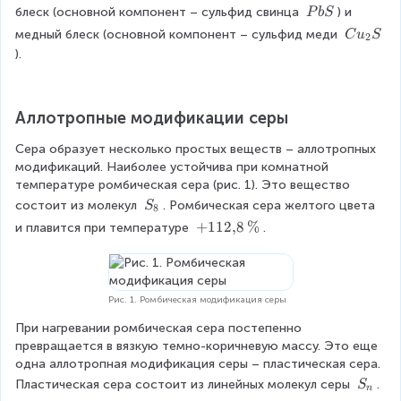
\
блеск (основной компонент – сульфид свинца 
) и 
P
b
S
\
C
медный блеск (основной компонент – сульфид меди 
C
u
S
2
P
u
).
b
_
S
2
S
Аллотропные модификации серы
Сера образует несколько простых веществ – аллотропных 
модификаций. Наиболее устойчива при комнатной 
температуре ромбическая сера (рис. 1). Это вещество 
S
состоит из молекул 
. Ромбическая сера желтого цвета 
S
8
_
+
+
112
,
8
%
и плавится при температуре 
.
8
1
1
2
{,
Рис. 1. Ромбическая модификация серы
}
При нагревании ромбическая сера постепенно 
8
превращается в вязкую темно-коричневую массу. Это еще 
\,
одна аллотропная модификация серы – пластическая сера. 
\
S
Пластическая сера состоит из линейных молекул серы 
.
S
%
n