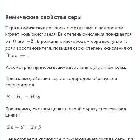
_
n
Химические свойства серы
Сера в химических реакциях с металлами и водородом 
играет роль окислителя. Ее степень окисления понижается 
\
0
\
−
2
от 
 до 
. В реакции с кислородом сера выступает в 
\
\
роли восстановителя, повышая свою степень окисления от 
0
-
\
0
\
+
4
 до 
. 
2
\
\
Рассмотрим примеры взаимодействий с участием серы.
0
+
4
При взаимодействии серы с водородом образуется 
сероводород:
S
+
=
S
H
H
S
2
2
+
При взаимодействии цинка с серой образуется сульфид 
H
цинка:
_
2
Z
+
=
=
Z
n
S
Z
n
S
n
H
Сера сгорает в кислороде с образованием оксида серы (IV) 
+