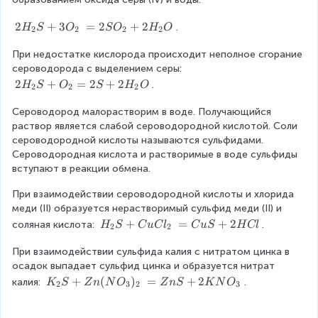
2
2
+
3
=
2
+
2
.
H
S
O
S
O
H
O
2
2
2
2
H
При недостатке кислорода происходит неполное сгорание 
_
сероводорода с выделением серы: 
2
S
2
2
+
=
2
+
2
.
H
S
O
S
H
O
2
2
2
+
H
3
Сероводород малорастворим в воде. Получающийся 
_
O
раствор является слабой сероводородной кислотой. Соли 
2
_
сероводородной кислоты называются сульфидами. 
S
2
Сероводородная кислота и растворимые в воде сульфиды 
+
=
вступают в реакции обмена.
O
2
_
При взаимодействии сероводородной кислоты и хлорида 
S
2
меди (II) образуется нерастворимый сульфид меди (II) и 
O
=
H
+
=
+
2
соляная кислота: 
_
.
2
H
S
C
u
C
l
C
u
S
H
Cl
2
2
_
2
S
При взаимодействии сульфида калия с нитратом цинка в 
2
+
+
осадок выпадает сульфид цинка и образуется нитрат 
S
2
2
+
K
+
(
)
=
+
2
H
калия: 
H
.
K
S
Z
n
N
O
Z
n
S
K
N
O
2
3
2
3
C
_
_
_
u
2
2
2