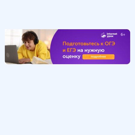
Обучение
ИнтернетУрок
Помощь