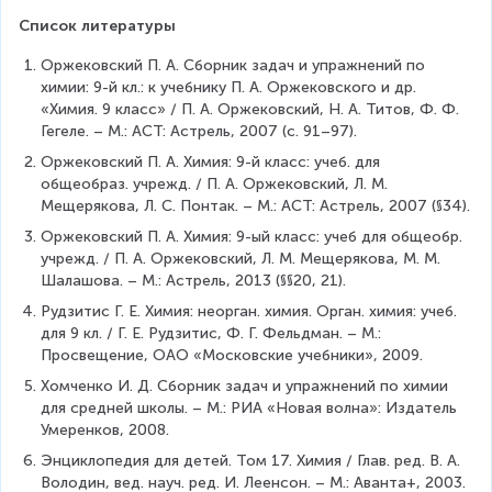
C
S
O
O
Список литературы
l
+
_
Z
Оржековский П. А. Сборник задач и упражнений по 
2
n
химии: 9-й кл.: к учебнику П. А. Оржековского и др. 
=
(
«Химия. 9 класс» / П. А. Оржековский, Н. А. Титов, Ф. Ф. 
C
N
Гегеле. – М.: АСТ: Астрель, 2007 (с. 91–97).
u
O
S
Оржековский П. А. Химия: 9-й класс: учеб. для 
_
+
общеобраз. учрежд. / П. А. Оржековский, Л. М. 
3
2
Мещерякова, Л. С. Понтак. – М.: АСТ: Астрель, 2007 (§34).
)
H
_
Оржековский П. А. Химия: 9-ый класс: учеб для общеобр. 
C
2
учрежд. / П. А. Оржековский, Л. М. Мещерякова, М. М. 
l
=
Шалашова. – М.: Астрель, 2013 (§§20, 21).
Z
Рудзитис Г. Е. Химия: неорган. химия. Орган. химия: учеб. 
n
для 9 кл. / Г. Е. Рудзитис, Ф. Г. Фельдман. – М.: 
S
Просвещение, ОАО «Московские учебники», 2009.
+
2
Хомченко И. Д. Сборник задач и упражнений по химии 
K
для средней школы. – М.: РИА «Новая волна»: Издатель 
N
Умеренков, 2008.
O
Энциклопедия для детей. Том 17. Химия / Глав. ред. В. А. 
_
Володин, вед. науч. ред. И. Леенсон. – М.: Аванта+, 2003.