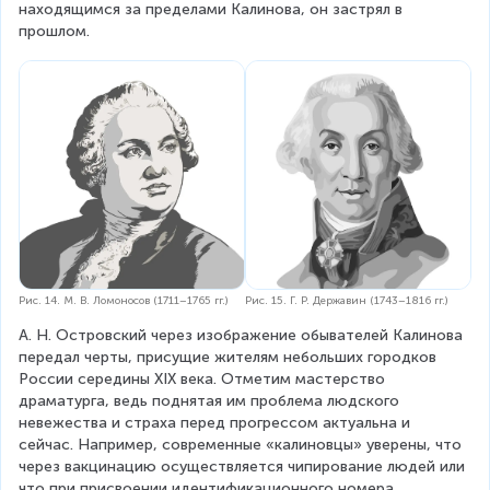
находящимся за пределами Калинова, он застрял в 
прошлом.
Рис. 14. М. В. Ломоносов (1711–1765 гг.)
Рис. 15. Г. Р. Державин (1743–1816 гг.)
А. Н. Островский через изображение обывателей Калинова 
передал черты, присущие жителям небольших городков 
России середины XIX века. Отметим мастерство 
драматурга, ведь поднятая им проблема людского 
невежества и страха перед прогрессом актуальна и 
сейчас. Например, современные «калиновцы» уверены, что 
через вакцинацию осуществляется чипирование людей или 
что при присвоении идентификационного номера 