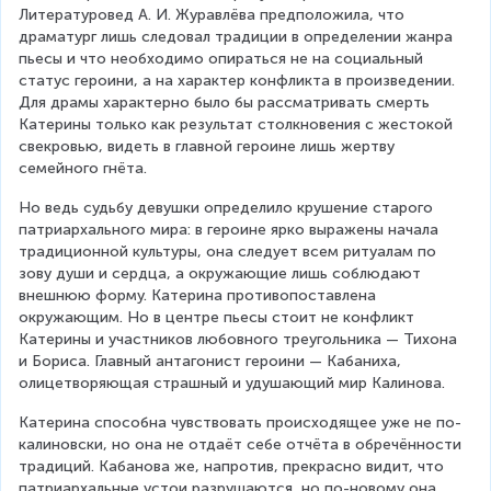
Литературовед А. И. Журавлёва предположила, что 
драматург лишь следовал традиции в определении жанра 
пьесы и что необходимо опираться не на социальный 
статус героини, а на характер конфликта в произведении. 
Для драмы характерно было бы рассматривать смерть 
Катерины только как результат столкновения с жестокой 
свекровью, видеть в главной героине лишь жертву 
семейного гнёта.
Но ведь судьбу девушки определило крушение старого 
патриархального мира: в героине ярко выражены начала 
традиционной культуры, она следует всем ритуалам по 
зову души и сердца, а окружающие лишь соблюдают 
внешнюю форму. Катерина противопоставлена 
окружающим. Но в центре пьесы стоит не конфликт 
Катерины и участников любовного треугольника — Тихона 
и Бориса. Главный антагонист героини — Кабаниха, 
олицетворяющая страшный и удушающий мир Калинова.
Катерина способна чувствовать происходящее уже не по-
калиновски, но она не отдаёт себе отчёта в обречённости 
традиций. Кабанова же, напротив, прекрасно видит, что 
патриархальные устои разрушаются, но по-новому она 