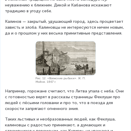
неуважению к ближним. Дикой и Кабанова искажают 
традицию в угоду себе.
Калинов — закрытый, удушающий город, здесь процветает 
зависть и злоба. Калиновцы не интересуются ничем новым, 
да и о прошлом у них весьма примитивные представления.
Рис. 12. «Волжские рыбаки». Ж. П.
Мойне. 1867 г.
Например, горожане считают, что Литва упала с неба. Они 
с готовностью верят в рассказы странницы Феклуши про 
людей с пёсьими головами и про то, что в поезда для 
скорости запрягают огненного змия.
Таких льстивых и необразованных людей, как Феклуша, 
калиновцы с радостью принимают, а думающих и 
стремящихся к переменам, как Кулигин, не уважают и 