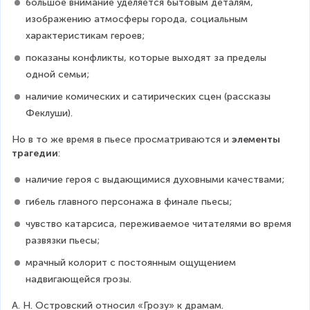
большое внимание уделяется бытовым деталям, 
изображению атмосферы города, социальным 
характеристикам героев;
показаны конфликты, которые выходят за пределы 
одной семьи;
наличие комических и сатирических сцен (рассказы 
Феклуши).
Но в то же время в пьесе просматриваются и 
элементы 
трагедии
:
наличие героя с выдающимися духовными качествами;
гибель главного персонажа в финале пьесы;
чувство катарсиса, переживаемое читателями во время 
развязки пьесы;
мрачный колорит с постоянным ощущением 
надвигающейся грозы.
А. Н. Островский относил «Грозу» к драмам. 