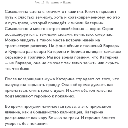
Рис. 19. Катерина и Борис
Символична сцена с ключом от калитки. Ключ открывает 
путь к счастью земному, хоть и кратковременному, но это 
и путь греха, который приведёт к гибели Катерины. 
Символично и место встреч влюблённых — овраг. Овраг 
ассоциируется с тёмными силами, нечистью, смертью. 
Можно увидеть в таком месте встречи намёк на 
трагическую развязку. На фоне лёгких отношений Варвары 
и Кудряша разговоры Катерины и Бориса выглядят слишком 
серьёзно и трагично. Мы всё время помним, что Катерина 
— не Варвара, она не сможет так легко забыть или скрыть 
то, что было.
После возвращения мужа Катерина страдает от того, что 
вынуждена скрывать правду. Она всё время думает, как 
признаться, снять грех с души. И сами обстоятельства 
подталкивают героиню к покаянию.
Во время прогулки начинается гроза, а это природное 
явление, как и большинство калиновцев, Катерина 
расценивает как кару Божью за грехи. И героиня боится 
умереть без покаяния.