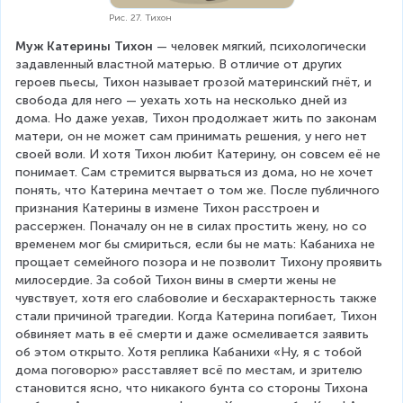
Рис. 27. Тихон
Муж Катерины Тихон
 — человек мягкий, психологически 
задавленный властной матерью. В отличие от других 
героев пьесы, Тихон называет грозой материнский гнёт, и 
свобода для него — уехать хоть на несколько дней из 
дома. Но даже уехав, Тихон продолжает жить по законам 
матери, он не может сам принимать решения, у него нет 
своей воли. И хотя Тихон любит Катерину, он совсем её не 
понимает. Сам стремится вырваться из дома, но не хочет 
понять, что Катерина мечтает о том же. После публичного 
признания Катерины в измене Тихон расстроен и 
рассержен. Поначалу он не в силах простить жену, но со 
временем мог бы смириться, если бы не мать: Кабаниха не 
прощает семейного позора и не позволит Тихону проявить 
милосердие. За собой Тихон вины в смерти жены не 
чувствует, хотя его слабоволие и бесхарактерность также 
стали причиной трагедии. Когда Катерина погибает, Тихон 
обвиняет мать в её смерти и даже осмеливается заявить 
об этом открыто. Хотя реплика Кабанихи «Ну, я с тобой 
дома поговорю» расставляет всё по местам, и зрителю 
становится ясно, что никакого бунта со стороны Тихона 