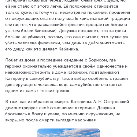
Катерина покаялась перед людьми, сняла грех с души, но 
ей не стало от этого легче. Её положение становится 
только хуже, потому что, несмотря на покаяние, прощения 
от окружающих она не получила (в христианской традиции 
считается, что раскаявшийся грешник прощается Богом и 
уж тем более ближними). Девушка сожалеет, что за грехи 
больше не убивают, потому что она считает, что лучше уж 
убить человека физически, чем день за днём уничтожать 
его душу, как это делает Кабаниха.
Побег из дома и последнее свидание с Борисом, где 
героиня окончательно убеждается в своём одиночестве и 
невозможности жить в доме Кабанихи, подталкивают 
Катерину к самоубийству. Такой выбор особенно страшен 
для верующего человека, ведь самоубийство считается 
одним из самых тяжких грехов.
В том, как изображена смерть Катерины, А. Н. Островский 
демонстрирует своё отношение к героине. Девушка 
бросилась в Волгу и упала, по мнению окружающих, на 
якорь, но после смерти выглядит как живая.