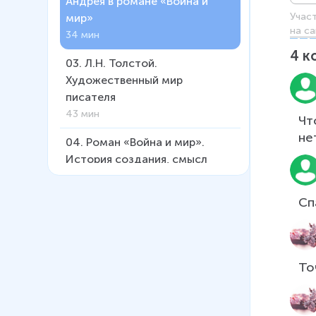
Андрея в романе «Война и
Учас
мир»
на са
34 мин
4
к
03
.
Л.Н. Толстой.
Художественный мир
писателя
43 мин
Чт
04
.
Роман «Война и мир».
История создания, смысл
заглавия
38 мин
Сп
05
.
Москва и Петербург в
«Войне и мире»
29 мин
То
06
.
«Мысль семейная» в
романе. Ростовы – Болконские