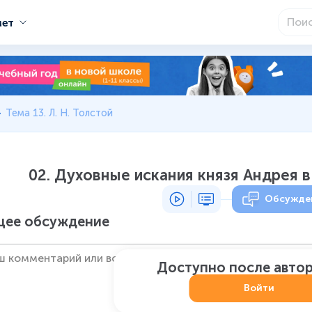
мет
Тема 13. Л. Н. Толстой
02. Духовные искания князя Андрея 
Обсужде
ее обсуждение
Доступно после авто
Войти