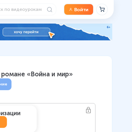
Войти
в романе «Война и мир»
ние
ризации