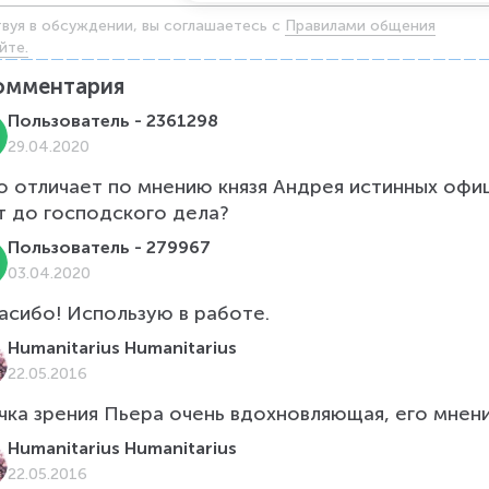
твуя в обсуждении, вы соглашаетесь c
Правилами общения
йте.
омментария
Пользователь - 2361298
29.04.2020
о отличает по мнению князя Андрея истинных офи
Пользователь - 279967
03.04.2020
асибо! Использую в работе.
Humanitarius Humanitarius
22.05.2016
чка зрения Пьера очень вдохновляющая, его мнен
Humanitarius Humanitarius
22.05.2016