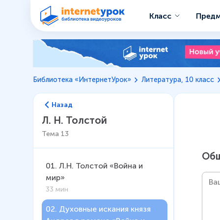
Класс
Пред
Библиотека «ИнтернетУрок»
Литература, 10 класс
Назад
Л. Н. Толстой
Тема
13
Общ
01
.
Л.Н. Толстой «Война и
мир»
33 мин
02
.
Духовные искания князя