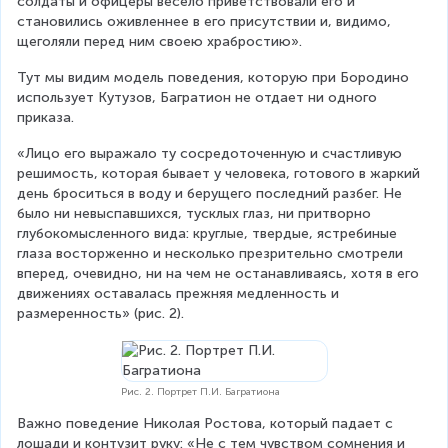
солдаты и офицеры весело приветствовали его и 
становились оживленнее в его присутствии и, видимо, 
щеголяли перед ним своею храбростию».
Тут мы видим модель поведения, которую при Бородино 
использует Кутузов, Багратион не отдает ни одного 
приказа.
«Лицо его выражало ту сосредоточенную и счастливую 
решимость, которая бывает у человека, готового в жаркий 
день броситься в воду и берущего последний разбег. Не 
было ни невыспавшихся, тусклых глаз, ни притворно 
глубокомысленного вида: круглые, твердые, ястребиные 
глаза восторженно и несколько презрительно смотрели 
вперед, очевидно, ни на чем не останавливаясь, хотя в его 
движениях оставалась прежняя медленность и 
размеренность» (рис. 2).
Рис. 2. Портрет П.И. Багратиона
Важно поведение Николая Ростова, который падает с 
лошади и контузит руку: «Не с тем чувством сомнения и 