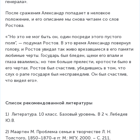
генерала».
После сражения Александр попадает в неловкое 
положение, и его описание мы снова читаем со слов 
Ростова.
«“Но это не мог быть он, один посреди этого пустого 
поля”, — подумал Ростов. В это время Александр повернул 
голову, и Ростов увидал так живо врезавшиеся в его памяти 
любимые черты. Государь был бледен, щеки его впали и 
глаза ввалились; но тем больше прелести, кротости было в 
его чертах. Ростов был счастлив, убедившись в том, что 
слух о рапе государя был несправедлив. Он был счастлив, 
что видел его».
Список рекомендованной литературы
1)  Литература. 10 класс. Базовый уровень. В 2 ч. Лебедев 
Ю.В.
2) Маартен М. Проблема семьи в творчестве Л. Н. 
Толстого, 1850–1870-е гг. М.: МГУ, 2000. – С. 211.