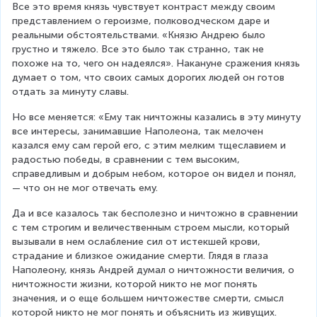
Все это время князь чувствует контраст между своим 
представлением о героизме, полководческом даре и 
реальными обстоятельствами. «Князю Андрею было 
грустно и тяжело. Все это было так странно, так не 
похоже на то, чего он надеялся». Накануне сражения князь 
думает о том, что своих самых дорогих людей он готов 
отдать за минуту славы.
Но все меняется: «Ему так ничтожны казались в эту минуту 
все интересы, занимавшие Наполеона, так мелочен 
казался ему сам герой его, с этим мелким тщеславием и 
радостью победы, в сравнении с тем высоким, 
справедливым и добрым небом, которое он видел и понял, 
— что он не мог отвечать ему.
Да и все казалось так бесполезно и ничтожно в сравнении 
с тем строгим и величественным строем мысли, который 
вызывали в нем ослабление сил от истекшей крови, 
страдание и близкое ожидание смерти. Глядя в глаза 
Наполеону, князь Андрей думал о ничтожности величия, о 
ничтожности жизни, которой никто не мог понять 
значения, и о еще большем ничтожестве смерти, смысл 
которой никто не мог понять и объяснить из живущих.