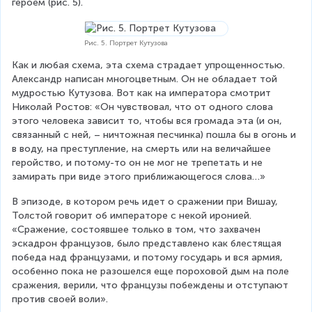
героем (рис. 5).
Рис. 5. Портрет Кутузова
Как и любая схема, эта схема страдает упрощенностью. 
Александр написан многоцветным. Он не обладает той 
мудростью Кутузова. Вот как на императора смотрит 
Николай Ростов: «Он чувствовал, что от одного слова 
этого человека зависит то, чтобы вся громада эта (и он, 
связанный с ней, – ничтожная песчинка) пошла бы в огонь и 
в воду, на преступление, на смерть или на величайшее 
геройство, и потому-то он не мог не трепетать и не 
замирать при виде этого приближающегося слова…»
В эпизоде, в котором речь идет о сражении при Вишау, 
Толстой говорит об императоре с некой иронией. 
«Сражение, состоявшее только в том, что захвачен 
эскадрон французов, было представлено как блестящая 
победа над французами, и потому государь и вся армия, 
особенно пока не разошелся еще пороховой дым на поле 
сражения, верили, что французы побеждены и отступают 
против своей воли».