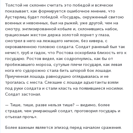
Толстой не склонен считать это победой и всячески 
показывает, как формируется ошибочное мнение, что 
Аустерлиц будет победой. «Государь, окруженный свитою 
военных и невоенных, был на рыжей, уже другой, чем на 
смотру, энглизированной кобыле и, склонившись набок, 
грациозным жестом держа золотой лорнет у глаза, 
смотрел в него на лежащего ничком, без кивера, с 
окровавленною головою солдата. Солдат раненый был так 
нечист, груб и гадок, что Ростова оскорбила близость его к 
государю. Ростов видел, как содрогнулись, как бы от 
пробежавшего мороза, сутулые плечи государя, как левая 
нога его судорожно стала бить шпорой бок лошади. 
Приученная лошадь равнодушно оглядывалась и не 
трогалась с места. Слезшие с лошади адъютанты взяли 
под руки солдата и стали класть на появившиеся носилки. 
Солдат застонал.
— Тише, тише, разве нельзя тише? — видимо, более 
страдая, чем умирающий солдат, проговорил государь и 
отъехал прочь».
Более важным является эпизод перед началом сражения.