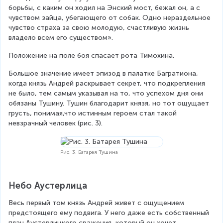
борьбы, с каким он ходил на Энский мост, бежал он, а с 
чувством зайца, убегающего от собак. Одно нераздельное 
чувство страха за свою молодую, счастливую жизнь 
владело всем его существом».
Положение на поле боя спасает рота Тимохина.
Большое значение имеет эпизод в палатке Багратиона, 
когда князь Андрей раскрывает секрет, что подкрепления 
не было, тем самым указывая на то, что успехом дня они 
обязаны Тушину. Тушин благодарит князя, но тот ощущает 
грусть, понимая,что истинным героем стал такой 
невзрачный человек (рис. 3).
Рис. 3. Батарея Тушина
Небо Аустерлица
Весь первый том князь Андрей живет с ощущением 
предстоящего ему подвига. У него даже есть собственный 
план Аустерлицкого сражения, который он хочет 