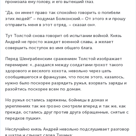
пронизала ему голову, и его вытекший глаз.
“Да, он имеет право так спокойно говорить о погибели 
этих людей!” – подумал Болконский.– От этого я и прошу 
отправить меня в этот отряд, – сказал он».
Тут Толстой снова говорит об испытании войной. Князь 
Андрей не просто жаждет военной славы, а желает 
совершить поступок во имя общего блага.
Перед Шенграбенским сражением Толстой изображает 
перемирие: «...раздался между солдатами грохот такого 
здорового и веселого хохота, невольно через цепь 
сообщившегося и французам, что после этого, казалось, 
нужно было поскорее разрядить ружья, взорвать заряды и 
разойтись поскорее всем по домам.
Но ружья остались заряжены, бойницы в домах и 
укреплениях так же грозно смотрели вперед и так же, как 
прежде, остались друг против друга обращенные, снятые с 
передков пушки».
Неслучайно князь Андрей невольно подслушивает разговор 
в шатре и слышит слова Тушина: