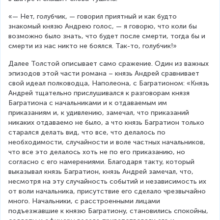
«— Нет, голубчик, — говорил приятный и как будто 
знакомый князю Андрею голос, — я говорю, что коли бы 
возможно было знать, что будет после смерти, тогда бы и 
смерти из нас никто не боялся. Так-то, голубчик!»
Далее Толстой описывает само сражение. Один из важных 
эпизодов этой части романа – князь Андрей сравнивает 
свой идеал полководца, Наполеона, с Багратионом: «Князь 
Андрей тщательно прислушивался к разговорам князя 
Багратиона с начальниками и к отдаваемым им 
приказаниям и, к удивлению, замечал, что приказаний 
никаких отдаваемо не было, а что князь Багратион только 
старался делать вид, что все, что делалось по 
необходимости, случайности и воле частных начальников, 
что все это делалось хоть не по его приказанию, но 
согласно с его намерениями. Благодаря такту, который 
выказывал князь Багратион, князь Андрей замечал, что, 
несмотря на эту случайность событий и независимость их 
от воли начальника, присутствие его сделало чрезвычайно 
много. Начальники, с расстроенными лицами 
подъезжавшие к князю Багратиону, становились спокойны, 