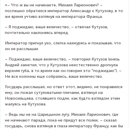
«– Что ж вы не начинаете, Михаил Ларионович? – 
поспешно обратился император Александр к Кутузову, в то 
же время учтиво взглянув на императора Франца.
– Я поджидаю, ваше величество, – отвечал Кутузов, 
почтительно наклоняясь вперед.
Император пригнул ухо, слегка нахмурясь и показывая, что 
он не расслышал.
– Поджидаю, ваше величество, – повторил Кутузов (князь 
Андрей заметил, что у Кутузова неестественно дрогнула 
верхняя губа, в то время как он говорил это “поджидаю”). – 
Не все колонны еще собрались, ваше величество.
Государь расслышал, но ответ этот, видимо, не понравился 
ему; он пожал сутуловатыми плечами, взглянул на 
Новосильцева, стоявшего подле, как будто взглядом этим 
жалуясь на Кутузова.
– Ведь мы не на Царицыном лугу, Михаил Ларионович, где 
не начинают парада, пока не придут все полки, – сказал 
государь, снова взглянув в глаза императору Францу, как бы 