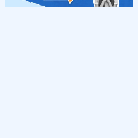
Обучение
ИнтернетУрок
Помощь
© ИнтернетУрок, 2009-
2026
8 (800) 775-41-21
info@interneturok.ru
101 000, г. Москва а/я 711 ООО «ИНТЕРДА»
Соглашение о пользовании сайтом
Сведения об образовательной программе
Политика в отношении обработки персональных данных