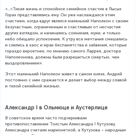
<...>Тихая жизнь и спокойное семейное счастие в Лысых 
Горах представлялись ему. Он уже наслаждался этим 
счастием, когда вдруг являлся маленький Наполеон с своим 
безучастным, ограниченным и счастливым от несчастия 
других взглядом, и начинались сомнения, муки, и только 
небо обещало успокоение. К утру все мечтания смешались 
и слились в хаос и мрак беспамятства и забвения, которые 
гораздо вероятнее, по мнению самого Ларрея, доктора 
Наполеонова, должны были разрешиться смертью, чем 
выздоровлением».
Этот маленький Наполеон живет в самом князе, Андрей 
постоянно с ним сражается и делает выбор между славой 
и тихой семейной жизнью.
Александр I в Ольмюце и Аустерлице
В советское время часто подчеркивали 
противопоставление Толстым Александра I Кутузову. 
Александра считали марионеткой, а Кутузова – народным 