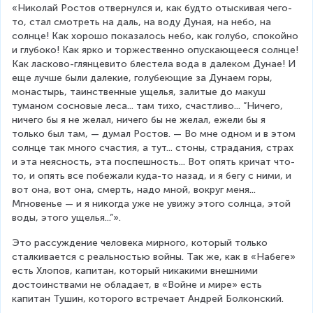
«Николай Ростов отвернулся и, как будто отыскивая чего-
то, стал смотреть на даль, на воду Дуная, на небо, на 
солнце! Как хорошо показалось небо, как голубо, спокойно 
и глубоко! Как ярко и торжественно опускающееся солнце! 
Как ласково-глянцевито блестела вода в далеком Дунае! И 
еще лучше были далекие, голубеющие за Дунаем горы, 
монастырь, таинственные ущелья, залитые до макуш 
туманом сосновые леса... там тихо, счастливо... “Ничего, 
ничего бы я не желал, ничего бы не желал, ежели бы я 
только был там, — думал Ростов. — Во мне одном и в этом 
солнце так много счастия, а тут... стоны, страдания, страх 
и эта неясность, эта поспешность... Вот опять кричат что-
то, и опять все побежали куда-то назад, и я бегу с ними, и 
вот она, вот она, смерть, надо мной, вокруг меня... 
Мгновенье — и я никогда уже не увижу этого солнца, этой 
воды, этого ущелья...”».
Это рассуждение человека мирного, который только 
сталкивается с реальностью войны. Так же, как в «Набеге» 
есть Хлопов, капитан, который никакими внешними 
достоинствами не обладает, в «Войне и мире» есть 
капитан Тушин, которого встречает Андрей Болконский.