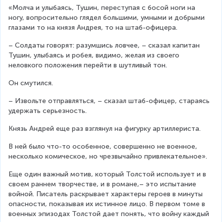
«Молча и улыбаясь, Тушин, переступая с босой ноги на 
ногу, вопросительно глядел большими, умными и добрыми 
глазами то на князя Андрея, то на штаб-офицера.
– Солдаты говорят: разумшись ловчее, – сказал капитан 
Тушин, улыбаясь и робея, видимо, желая из своего 
неловкого положения перейти в шутливый тон.
Он смутился.
– Извольте отправляться, – сказал штаб-офицер, стараясь 
удержать серьезность.
Князь Андрей еще раз взглянул на фигурку артиллериста.
В ней было что-то особенное, совершенно не военное, 
несколько комическое, но чрезвычайно привлекательное».
Еще один важный мотив, который Толстой использует и в 
своем раннем творчестве, и в романе,– это испытание 
войной. Писатель раскрывает характеры героев в минуты 
опасности, показывая их истинное лицо. В первом томе в 
военных эпизодах Толстой дает понять, что войну каждый 