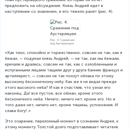
предложить на обсуждение. Князь Андрей идет в 
наступление со знаменем, и его тяжело ранят (рис. 4).
Рис. 4. Сражение
под Аустерлицем
«Как тихо, спокойно и торжественно, совсем не так, как я 
бежал, — подумал князь Андрей, — не так, как мы бежали, 
кричали и дрались; совсем не так, как с озлобленными и 
испуганными лицами тащили друг у друга банник француз и 
артиллерист, — совсем не так ползут облака по этому 
высокому бесконечному небу. Как же я не видал прежде 
этого высокого неба? И как я счастлив, что узнал его 
наконец. Да! все пустое, все обман, кроме этого 
бесконечного неба. Ничего, ничего нет, кроме его. Но и 
того даже нет, ничего нет, кроме тишины, успокоения. И 
слава богу!..»
Это озарение, переломный момент в сознании Андрея, к 
этому моменту Толстой долго подготавливает читателя. 