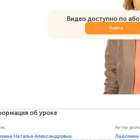
Видео доступно по аб
Войти
ормация об уроке
ель
:
Автор урок
хина Наталья Александровна
Ладохина 