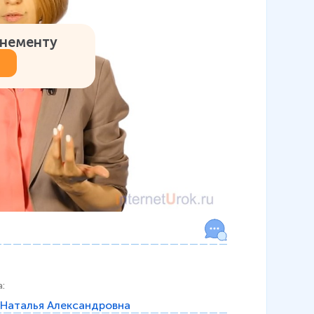
онементу
а
:
Наталья Александровна