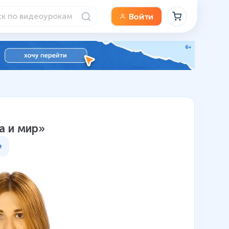
Войти
а и мир»
е