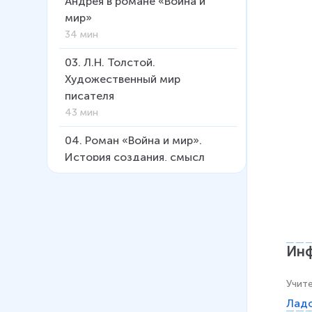
Андрея в романе «Война и
мир»
34 мин
03
.
Л.Н. Толстой.
Художественный мир
писателя
43 мин
04
.
Роман «Война и мир».
История создания, смысл
заглавия
38 мин
05
.
Москва и Петербург в
«Войне и мире»
Инф
29 мин
06
.
«Мысль семейная» в
Учит
романе. Ростовы – Болконские
Ладо