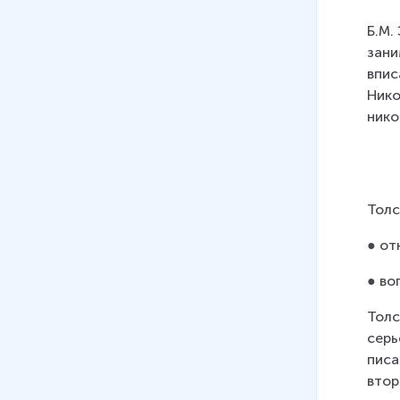
Б.М.
зани
впис
Нико
нико
Толс
● от
● во
Толс
серь
писа
втор