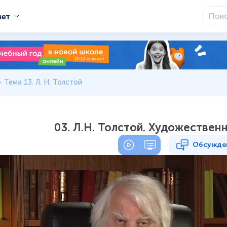
мет
Тема 13. Л. Н. Толстой
03. Л.Н. Толстой. Художествен
Обсужде