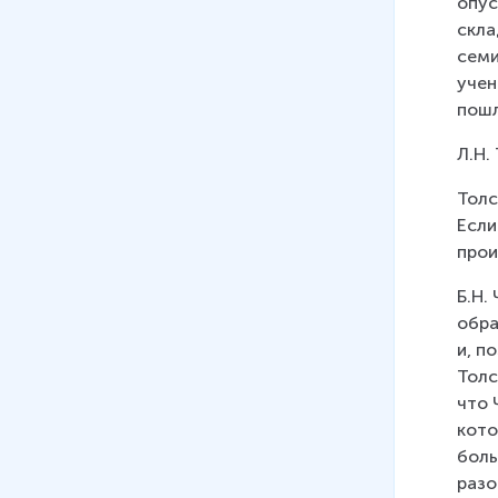
опус
скла
семи
учен
пошл
Л.Н.
Толс
Если
прои
Б.Н.
обра
и, п
Толс
что 
кото
боль
разо