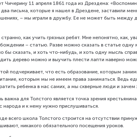
т Чичерину 11 апреля 1861 года из Дрездена: «Воспомин
 два письма, которые я нашел в Дрездене, заставили мен
шениях, – мы играли в дружбу. Ее не может быть между 
 странно, как учить грязных ребят. Мне непонятно, как, у
бождении – статью. Разве можно сказать в статье одну 
о бы сказать, и хоть что-нибудь, и хоть одну мысль спр
дить дерево можно и выучить плести лапти наверно мож
той подчеркивает, что есть образование, которым занима
итание, которым мы не имеем права заниматься. Ведь ед
ратить ребенка в нас самих, а мы скверные люди и зачем 
ь важна для Толстого является точка зрения крестьянина.
с народа и к нему нужно прислушиваться.
де всего школа Толстого строится на отсутствии принуж
шивают, никакого обязательного посещения уроков.