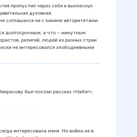
ытия пропустил через себя и выплеснул 
дивительная духовная 
 не соглашался ни с какими авторитетами.
тся долгосрочным, а что – минутным 
растов, религий, людей из разных стран 
чески не интересовался злободневными 
Некрасову был послан рассказ «Набег», 
сегда интересовала меня. Но война не в 