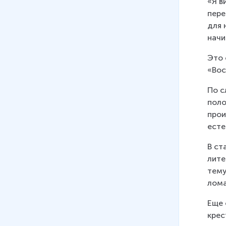
«Я в
пере
для 
начи
Это 
«Вос
По с
поло
прои
есте
В ст
лите
тему
лома
Еще 
крес