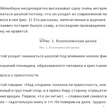
 Эйхенбаум неоднократно высказывал одну очень интере
маться школой потому, что он уходит из современной лит
ался в нее (рис. 1). Его рассказы, напечатанные в журнал
лаевич потерял былую славу, а последние произведения 
му не нравятся.
Рис. 1. Яснополянская школа
той уходит заниматься школой под влиянием многих фак
ношений помещика, образованного человека и крестьяни
проса о грамотности.
той говорил: «Над спорами: полезна ли грамотность, или 
езный и грустный спор, и я прямо беру сторону отрицател
ния вреден. Первое, что он читает, – славянский символ в
ое – гадательную книгу и т.п. Не поверив на деле, трудн