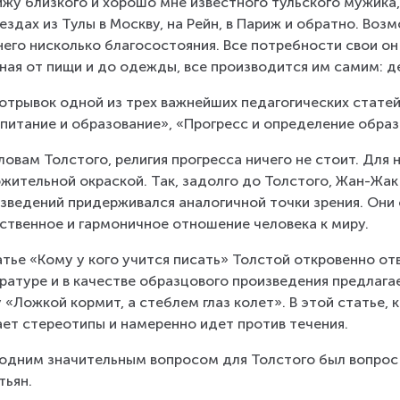
ижу близкого и хорошо мне известного тульского мужика
ездах из Тулы в Москву, на Рейн, в Париж и обратно. Воз
него нисколько благосостояния. Все потребности свои он
ная от пищи и до одежды, все производится им самим: де
отрывок одной из трех важнейших педагогических статей 
питание и образование», «Прогресс и определение образо
ловам Толстого, религия прогресса ничего не стоит. Для 
жительной окраской. Так, задолго до Толстого, Жан-Жак 
зведений придерживался аналогичной точки зрения. Они 
ственное и гармоничное отношение человека к миру.
атье «Кому у кого учится писать» Толстой откровенно от
ратуре и в качестве образцового произведения предлага
 «Ложкой кормит, а стеблем глаз колет». В этой статье, 
ет стереотипы и намеренно идет против течения.
одним значительным вопросом для Толстого был вопрос 
тьян.