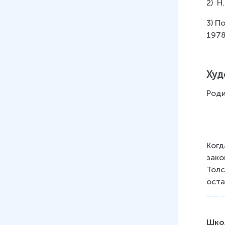
– Курагины
2)  
40 мин
3) П
07
.
Изображение войны 1805
1978
года. Шенграбенское
сражение. Небо Аустерлица в
судьбе Андрея Болконского
Худ
36 мин
Роди
08
.
Изображение войны 1812
года. Бородинское сражение
как кульминационный центр
книги
Когд
26 мин
зако
Толс
09
.
Путь Пьера в романе
оста
"Война и мир"
31 мин
Шко