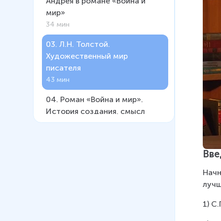
Андрея в романе «Война и
мир»
34 мин
03
.
Л.Н. Толстой.
Художественный мир
писателя
43 мин
04
.
Роман «Война и мир».
История создания, смысл
заглавия
38 мин
Вве
05
.
Москва и Петербург в
«Войне и мире»
Начн
29 мин
лучш
06
.
«Мысль семейная» в
1) С
романе. Ростовы – Болконские