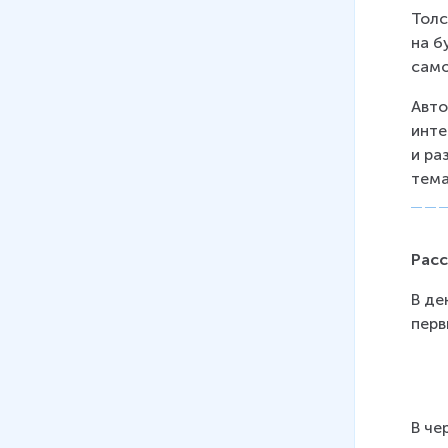
Толс
на б
само
Авто
инте
и ра
тема
Расс
В де
перв
В че