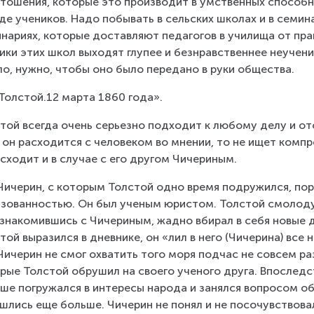
тошения, которые это производит в умственных способно
де учеников. Надо побывать в сельских школах и в семинар
нариях, которые доставляют педагогов в училища от прав
ики этих школ выходят глупее и безнравственнее неучен
о, нужно, чтобы оно было передано в руки общества.
 Толстой.12 марта 1860 года».
той всегда очень серьезно подходит к любому делу и отс
 он расходится с человеком во мнении, то не ищет компр
сходит и в случае с его другом Чичериным.
 Чичерин, с которым Толстой одно время подружился, пор
зованностью. Он был ученым юристом. Толстой смолоду
ознакомившись с Чичериным, жадно вбирал в себя новые дл
той выразился в дневнике, он «лил в него (Чичерина) все 
Чичерин не смог охватить того моря подчас не совсем ра
рые Толстой обрушил на своего ученого друга. Впоследст
ше погружался в интересы народа и занялся вопросом об
шлись еще больше. Чичерин не понял и не посочувствовал