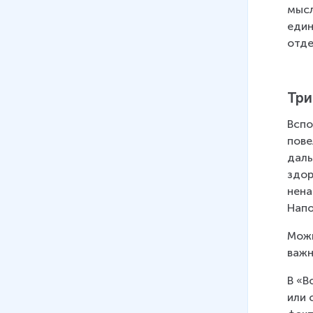
– Курагины
мысл
40 мин
един
отде
07
.
Изображение войны 1805
года. Шенграбенское
сражение. Небо Аустерлица в
Три
судьбе Андрея Болконского
36 мин
Вспо
пове
08
.
Изображение войны 1812
даль
года. Бородинское сражение
здор
как кульминационный центр
нена
книги
Напо
26 мин
Можн
09
.
Путь Пьера в романе
важн
"Война и мир"
31 мин
В «В
или 