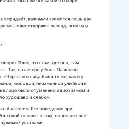
из-за этого семья в какой-то мере 
й не придаёт, важными являются лишь два 
Курагины олицетворяют разлад, эгоизм и 
ворит Элен, что там, где она, там 
ты. Так, на вечере у Анны Павловны 
«Черты его лица были те же, как и у 
ьной, молодой, неизменной улыбкой и 
о же лицо было отуманено идиотизмом и 
ло худощаво и слабо».
в с Анатолем. Его поведение при 
остовой говорит о том, он делает все 
с чужими чувствами.