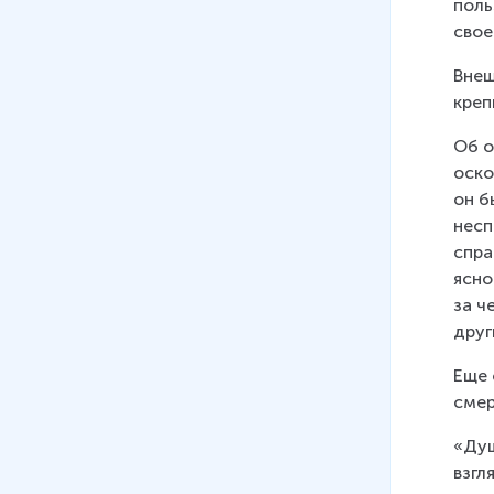
поль
свое
Внеш
креп
Об о
оско
он б
несп
спра
ясно
за ч
друг
Еще 
смер
«Душ
взгл