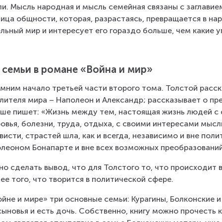
и. Мысль народная и мысль семейная связаны с заглавием
ица общности, которая, разрастаясь, превращается в на
льный мир и интересует его гораздо больше, чем какие 
 семьи в романе «Война и мир»
мним начало третьей части второго тома. Толстой расск
лителя мира – Наполеон и Александр; рассказывает о пре
ше пишет: «Жизнь между тем, настоящая жизнь людей с
овья, болезни, труда, отдыха, с своими интересами мысли
висти, страстей шла, как и всегда, независимо и вне пол
леоном Бонапарте и вне всех возможных преобразований
о сделать вывод, что для Толстого то, что происходит в
ее того, что творится в политической сфере.
ойне и мире» три основные семьи: Курагины, Болконские и
сыновья и есть дочь. Собственно, книгу можно прочесть