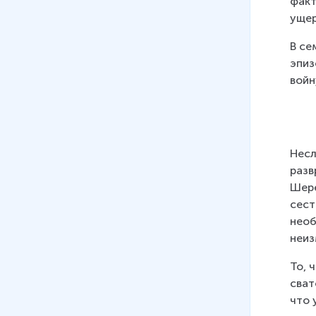
факт
ущер
В се
эпиз
войну
Несл
разв
Шере
сест
необ
неиз
То, 
сват
что 