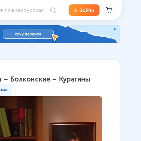
Войти
ы – Болконские – Курагины
ние