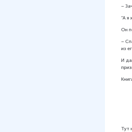
– За
“А я
Он п
– Сп
из ег
И да
приз
Книг
Тут 