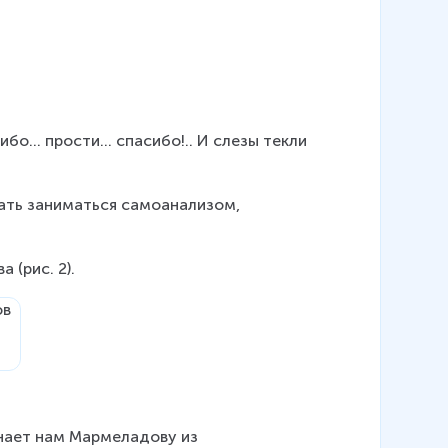
сибо... прости... спасибо!.. И слезы текли 
ать заниматься самоанализом, 
 (рис. 2).
я
инает нам Мармеладову из 