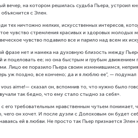
ый вечер, на котором решилась судьба Пьера, устроил кня
 объяснится с Элен.
ди тех ничтожно мелких, искусственных интересов, кото
тое чувство стремления красивых и здоровых молодых му
веческое чувство подавило все и парило над всем их ис
ой фразе нет и намека на духовную близость между Пьеро
й и поцеловать ее; но она быстрым и грубым движением го
ми. Лицо ее поразило Пьера своим изменившимся, непр
ерь уж поздно, все кончено; да и я люблю ее”, — подумал 
 vous aime!— сказал он, вспомнив то, что нужно было гово
вучали так бедно, что ему стало стыдно за себя».
 с его требовательным нравственным чутьем понимает, чт
о, чего он хочет. И после дуэли с Долоховым он будет себ
наваясь ей в любви. Не просто так Пьер признается Элен 