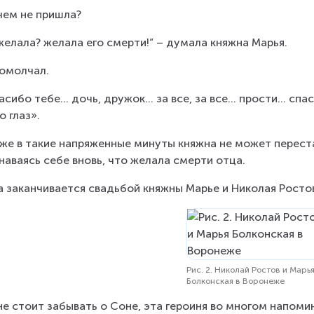
чем не пришла?
 желала? желала его смерти!” – думала княжна Марья.
омолчал.
асибо тебе... дочь, дружок... за все, за все... прости... спа
о глаз».
же в такие напряженные минуты княжна не может перест
наваясь себе вновь, что желала смерти отца.
а заканчивается свадьбой княжны Марье и Николая Ростова
Рис. 2. Николай Ростов и Марь
Болконская в Воронеже
не стоит забывать о Соне, эта героиня во многом напом