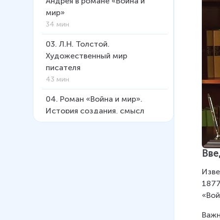
Андрея в романе «Война и
мир»
34 мин
03
.
Л.Н. Толстой.
Художественный мир
писателя
43 мин
04
.
Роман «Война и мир».
История создания, смысл
заглавия
38 мин
Вве
05
.
Москва и Петербург в
«Войне и мире»
Изве
29 мин
1877
«Вой
06
.
«Мысль семейная» в
романе. Ростовы – Болконские
Важн