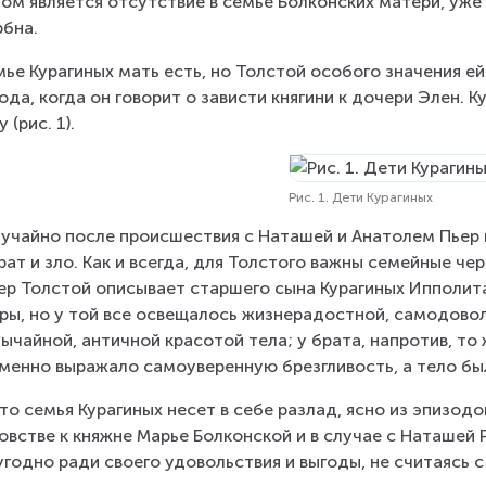
ом является отсутствие в семье Болконских матери, уже 
бна.
мье Курагиных мать есть, но Толстой особого значения е
ода, когда он говорит о зависти княгини к дочери Элен. 
 (рис. 1).
Рис. 1. Дети Курагиных
учайно после происшествия с Наташей и Анатолем Пьер го
рат и зло. Как и всегда, для Толстого важны семейные чер
р Толстой описывает старшего сына Курагиных Ипполита: 
ры, но у той все освещалось жизнерадостной, самодовол
ычайной, античной красотой тела; у брата, напротив, т
менно выражало самоуверенную брезгливость, а тело бы
что семья Курагиных несет в себе разлад, ясно из эпизодо
овстве к княжне Марье Болконской и в случае с Наташей Р
угодно ради своего удовольствия и выгоды, не считаясь 