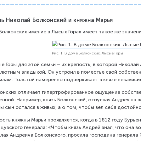
зь Николай Болконский и княжна Марья
Болконских имение в Лысых Горах имеет такое же значение,
Рис. 1. В доме Болконских. Лысые Горы
е Горы для этой семьи – их крепость, в которой Николай
лютным владыкой. Он устроил в поместье свой собствен
илам. Толстой намеренно подчеркивает в князе независи
онских отличает гипертрофированное ощущение собствен
енной. Например, князь Болконский, отпуская Андрея на в
ы сын остался в живых, а о том, чтобы вел себя достойн
ость княжны Марьи проявляется, когда в 1812 году Бурье
цузского генерала: «Чтобы князь Андрей знал, что она во
лая Андреича Болконского, просила господина генерала 