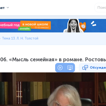
мет
Тема 13. Л. Н. Толстой
06. «Мысль семейная» в романе. Ростов
Обсужде