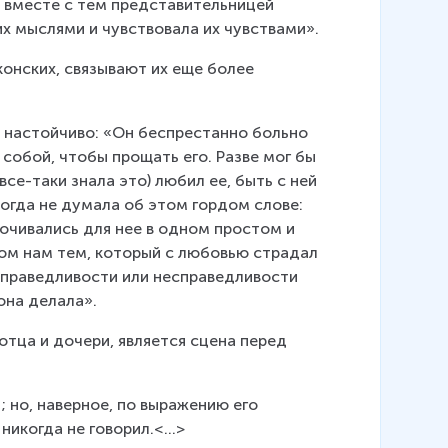
я вместе с тем представительницей 
их мыслями и чувствовала их чувствами».
онских, связывают их еще более 
 настойчиво: «Он беспрестанно больно 
собой, чтобы прощать его. Разве мог бы 
все-таки знала это) любил ее, быть с ней 
огда не думала об этом гордом слове: 
очивались для нее в одном простом и 
ом нам тем, который с любовью страдал 
 справедливости или несправедливости 
она делала».
тца и дочери, является сцена перед 
 но, наверное, по выражению его 
икогда не говорил.<...>