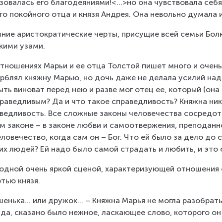
зовалась его благодеяниями!<...>но она чувствовала себ
го покойного отца и князя Андрея. Она невольно думала 
ние аристократические черты, присущие всей семьи Болк
кими узами.
тношениях Марьи и ее отца Толстой пишет много и очень
рблял княжну Марью, но дочь даже не делала усилий над 
ыть виноват перед нею и разве мог отец ее, который (она 
раведливым? Да и что такое справедливость? Княжна ник
ведливость. Все сложные законы человечества сосредот
м законе – в законе любви и самоотвержения, преподанн
еловечество, когда сам он – Бог. Что ей было за дело до
их людей? Ей надо было самой страдать и любить, и это 
одной очень яркой сценой, характеризующей отношения о
тью князя.
енька… или дружок... – Княжна Марья не могла разобрать;
яда, сказано было нежное, ласкающее слово, которого он н