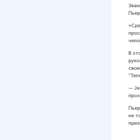
Зван
Пьер
«Сре
прос
чело
В эт
руко
свои
“Теп
— Je
проз
Пьер
не т
приз