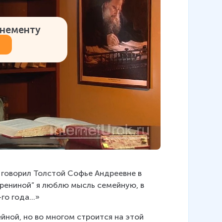
онементу
 говорил Толстой Софье Андреевне в 
Карениной” я люблю мысль семейную, в 
о года...»
йной, но во многом строится на этой 