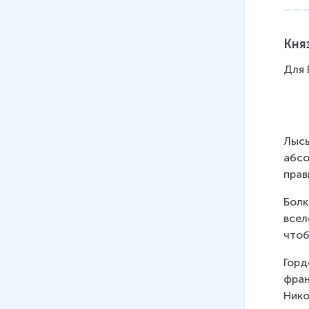
Кня
Для 
Лысы
абсо
прав
Болк
всел
чтоб
Горд
фран
Нико