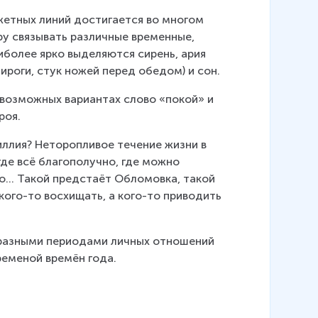
етных линий достигается во многом 
ру связывать различные временные, 
более ярко выделяются сирень, ария 
пироги, стук ножей перед обедом) и сон.
евозможных вариантах слово «покой» и 
роя.
иллия? Неторопливое течение жизни в 
де всё благополучно, где можно 
о… Такой предстаёт Обломовка, такой 
ого-то восхищать, а кого-то приводить 
 разными периодами личных отношений 
ременой времён года.