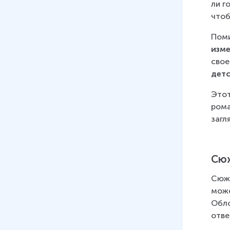
ли г
чтоб
Поми
изме
свое
дет
Этот
рома
загл
Сюж
Сюже
може
Обло
отве