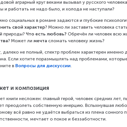
одовой аграрный круг веками вызывал у русского человек
ы и работать не надо было, и холода не наступали?
мо социальных в романе задаются и глубокие психологи
нить свой характер
? Можно ли заставить человека стать
й природы? 
Что есть любовь?
 Обречён ли человек всю ж
ства
? Может ли 
мечта
 сломать человеку жизнь?
, далеко не полный, спектр проблем характерен именно 
на. Если хотите поразмышлять над проблемами, которые 
яните в 
Вопросы для дискуссии
.
ет и композиция
т книги несложен: главный герой, человек средних лет, п
т преодолеть собственную инерцию. Вспыхнувшая любовь 
мову всё равно не удаётся выбраться из плена сонного 
тственности, мечтает о покое и беззаботности.