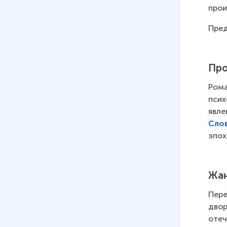
прои
Пред
Про
Рома
псих
явле
Сло
эпох
Жан
Пере
двор
отеч