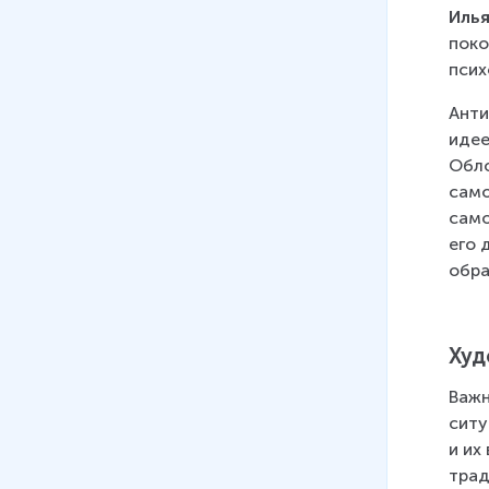
Иль
поко
псих
Анти
идее
Обло
само
само
его 
обра
Худ
Важн
ситу
и их
трад