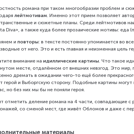
остность романа при таком многообразии проблем и сюж
одаря 
лейтмотивам
. Именно этот прием позволяет авто
транственные и сюжетные планы. Среди лейтмотивов наи
ta Diva», а также куда более прозаические мотивы: еда (
янем и 
повторы
: в тексте постоянно упоминается во вс
зводные от него. Это и есть главная и неизменная цель ге
тите внимание на 
идиллические картины
. Что такое ид
нутом месте, отдалённом от внешних невзгод. Это мир, г
енно дремать в ожидании чего-то ещё более прекрасног
т герой и Выборгскую сторону. Подобные картины могут к
ас, но без них мы бы не поняли героя.
т отметить деление романа на 4 части, совпадающие с
онажей, со сменой мест, где живёт Обломов и даже с пе
олнительные материалы