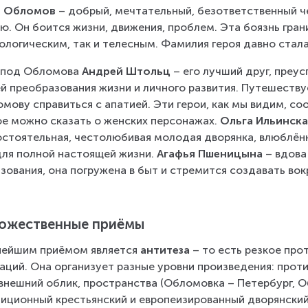
я Обломов
 – добрый, мечтательный, безответственный ч
ю. Он боится жизни, движения, проблем. Эта боязнь гран
ологическим, так и телесным. Фамилия героя давно стал
под Обломова 
Андрей Штольц
 – его лучший друг, пре
й преобразования жизни и личного развития. Путешествуе
мову справиться с апатией. Эти герои, как мы видим, со
е можно сказать о женских персонажах. 
Ольга Ильинск
стоятельная, честолюбивая молодая дворянка, влюблён
для полной настоящей жизни. 
Агафья Пшеницына
 – вдова
зования, она погружена в быт и стремится создавать вокр
ожественные приёмы
ейшим приёмом является 
антитеза 
– то есть резкое про
аций. Она организует разные уровни произведения: про
 внешний облик, пространства (Обломовка – Петербург, О
иционный крестьянский и европеизированный дворянский