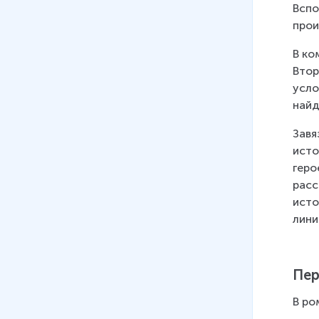
Вспо
прои
В ко
Втор
усло
найд
Завя
исто
геро
расс
исто
лини
Пе
В ро