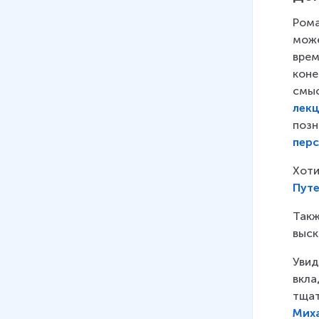
Рома
може
врем
коне
смыс
лекц
позн
пер
Хоти
Путе
Такж
выск
Увид
вкла
тщат
Мих