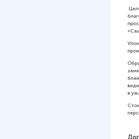
 Цел
благ
прос
«Cas
Упом
прои
Обра
замк
блаж
види
в уж
Стои
перс
Доп