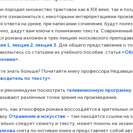
н породил множество трактовок как в XIX веке, так и поз
те ознакомиться с некоторыми интерпретациями произв
я ответа на уроке, при написании сочинения, будут полез
чно, дадут вам ключи к пониманию текста. Современный 
л романа изложен в трех лекциях московского преподава
ия 1
, 
лекция 2
, 
лекция 3
. Для общего представления о то
акомьтесь со статьями из учебного пособия: статья 
«Об
сонажи»
.
те знать больше? Почитайте книгу профессора Недзвецк
водитель по тексту»
.
е рекомендуем посмотреть 
телевизионную программу 
азывают различные точки зрения на произведение.
еть, как атмосфера романа воссоздаётся в зрительных о
дку 
Отражение в искусстве
 – там находятся ссылки на 
ельно следует сюжету и тексту, может помочь на экзаме
алкова
 снята по мотивам книги и представляет собой авт