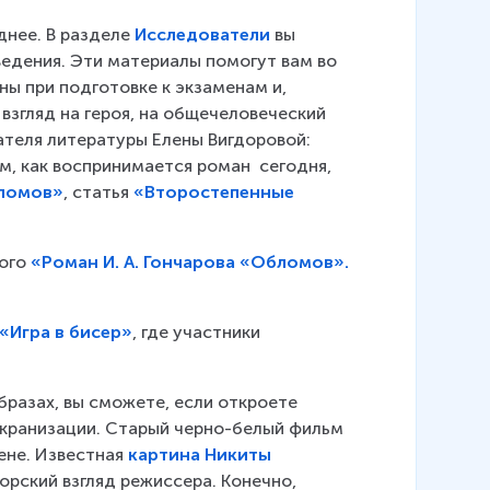
днее. В разделе 
Исследователи
 вы 
едения. Эти материалы помогут вам во 
ны при подготовке к экзаменам и, 
взгляд на героя, на общечеловеческий 
теля литературы Елены Вигдоровой: 
м, как воспринимается роман  сегодня, 
ломов»
, статья 
«Второстепенные
ого 
«Роман И. А. Гончарова «Обломов».
«Игра в бисер»
, где участники 
бразах, вы сможете, если откроете 
экранизации. Старый черно-белый фильм 
не. Известная 
картина Никиты
орский взгляд режиссера. Конечно, 