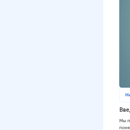
Н
Вве
Мы п
поня