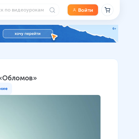
Войти
н «Обломов»
ние