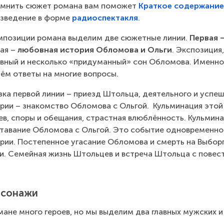
мнить сюжет романа вам поможет 
Краткое содержани
зведение в форме 
радиоспектакля
.
мпозиции романа выделим две сюжетные линии. 
Первая 
ая – 
любовная история Обломова и Ольги
. Экспозиция
вный и несколько «придуманный» сон Обломова. Именно 
ём ответы на многие вопросы.
зка первой линии – приезд Штольца, деятельного и успе
рии – знакомство Обломова с Ольгой.  Кульминация этой 
ев, споры и обещания, страстная влюблённость. Кульмин
тавание Обломова с Ольгой. Это событие одновременно 
рии. Постепенное угасание Обломова и смерть на Выборг
и. Семейная жизнь Штольцев и встреча Штольца с повест
рсонажи
мане много героев, но мы выделим два главных мужских и