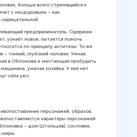
еловек, больше всего стремящийся к 
ичит с нездоровьем – как 
а нарицательной.
успевающий предприниматель. Одержим 
т, узнаёт новое, пытается помочь 
относятся по принципу антитезы. То же 
ая
 – тонкий, глубокий человек. Умная, 
ная в Обломова и мечтающая пробудить 
 мещанина, умелая хозяйка. У нее нет 
уг себя уют. 
тивопоставление персонажей, образов, 
тивопоставляются характеры персонажей 
бломовка – дом Штольцев), сословия, 
 миры.