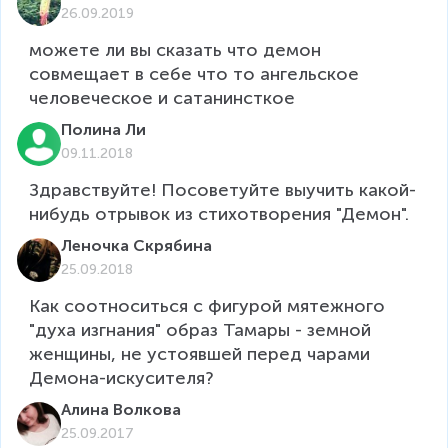
26.09.2019
можете ли вы сказать что демон 
совмещает в себе что то ангельское 
Полина Ли
09.11.2018
Здравствуйте! Посоветуйте выучить какой-
нибудь отрывок из стихотворения "Демон".  
Леночка Скрябина
25.09.2018
Как соотноситься с фигурой мятежного 
"духа изгнания" образ Тамары - земной 
женщины, не устоявшей перед чарами 
Демона-искусителя? 
Алина Волкова
25.09.2017