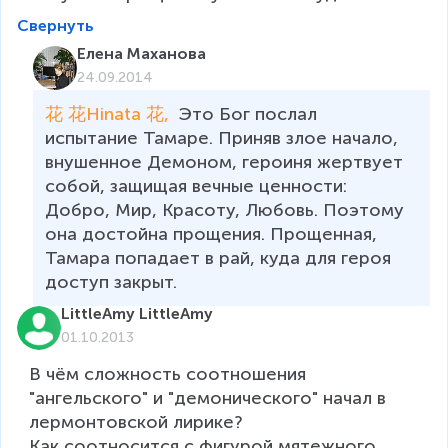
Свернуть
Елена Маханова
24.09.2014
花 花Hinata 花, 
 Это Бог послал 
испытание Тамаре. Приняв злое начало, 
внушенное Демоном, героиня жертвует 
собой, защищая вечные ценности: 
Добро, Мир, Красоту, Любовь. Поэтому 
она достойна прощения. Прощенная, 
Тамара попадает в рай, куда для героя 
доступ закрыт. 
LittleAmy LittleAmy
01.10.2013
В чём сложность соотношения 
"ангельского" и "демонического" начал в 
лермонтовской лирике?

Как соотносится с фигурой мятежного 