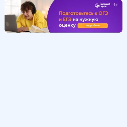
Обучение
ИнтернетУрок
Помощь
© ИнтернетУрок, 2009-
2026
8 (800) 775-41-21
info@interneturok.ru
101 000, г. Москва а/я 711 ООО «ИНТЕРДА»