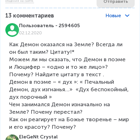
Отправить
общения на сайте.
13
комментариев
Новые
Пользователь - 2594605
02.12.2020
Как Демон оказался на Земле? Всегда ли 
он был таким? Цитату!*

Можем ли мы сказать, что Демон в поэме 
и Люцифер – «одно и то же лицо»? 
Почему? Найдите цитату в текст .

Демон в поэме – « дух »: « Печальный 
Демон, дух изгнанья…»  «Дух беспокойный, 
дух порочный »

Чем занимался Демон изначально на 
Земле? Почему перестал?

Как он реагирует на Божье творенье – мир 
и его красоту? Почему?
EleGeNt Crystal