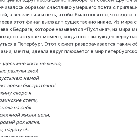
нчивалось образом счастливо умершего поэта с приглаше
ней, а веселиться и петь, чтобы было понятно, что здесь
леева этот финал выглядит существенно иначе. Из мира с
ева к Бедраге, которое называется «Пустыня», из мира м
поздно наступает момент, когда поэт вынужден вернуться 
уться в Петербург. Этот сюжет разворачивается таким об
азии, мечты, идеала вдруг плюхается в мир петербургско
 здесь мне жить не вечно,
час разлуки злой
пустынею немой
ит время быстротечно!
кину скоро я
раинские степи,
снова на себя
оличной жизни цепи,
ровый рок кляня,
ы, надену я!..
я пылкого поэта