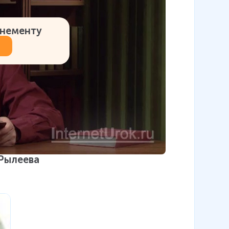
онементу
 Рылеева