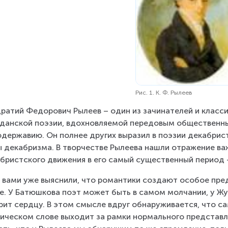
Рис. 1. К. Ф. Рылеев
ратий Федорович Рылеев – один из зачинателей и класс
данской поэзии, вдохновляемой передовым общественн
державию. Он полнее других выразил в поэзии декабрис
 декабризма. В творчестве Рылеева нашли отражение в
бристского движения в его самый существенный период –
 вами уже выяснили, что романтики создают особое пред
е. У Батюшкова поэт может быть в самом молчании, у Жу
рит сердцу. В этом смысле вдруг обнаруживается, что сам
ическом слове выходит за рамки нормального представле