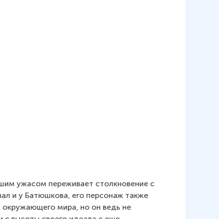
ьшим ужасом переживает столкновение с 
ал и у Батюшкова, его персонаж также 
т окружающего мира, но он ведь не 
 с высоты своего идеала с еще 