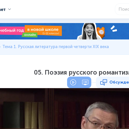
мет
Тема 1. Русская литература первой четверти XIX века
05. Поэзия русского романтизм
Обсужде