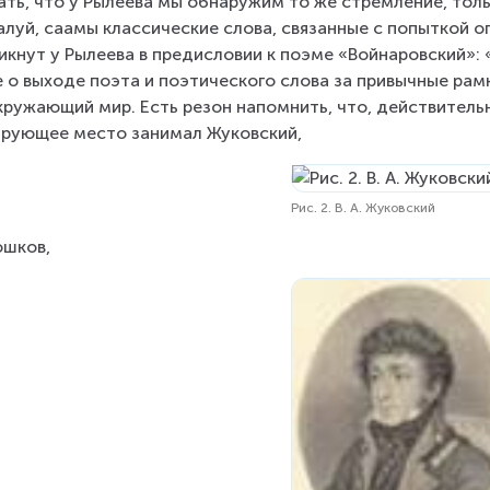
ать, что у Рылеева мы обнаружим то же стремление, толь
луй, саамы классические слова, связанные с попыткой оп
икнут у Рылеева в предисловии к поэме «Войнаровский»: «
 о выходе поэта и поэтического слова за привычные рамк
кружающий мир. Есть резон напомнить, что, действительно
рующее место занимал Жуковский,
Рис. 2. В. А. Жуковский
юшков,