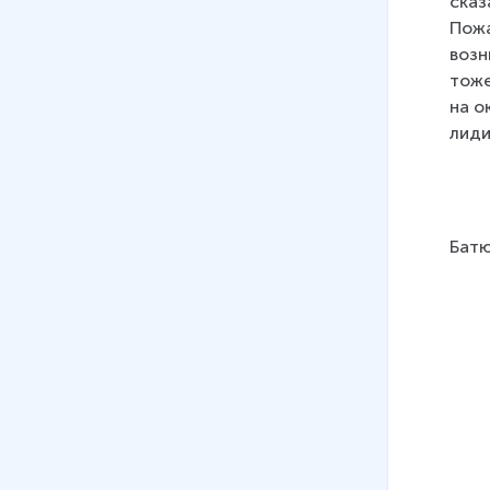
сказ
Пожа
возн
тоже
на о
лиди
Бат