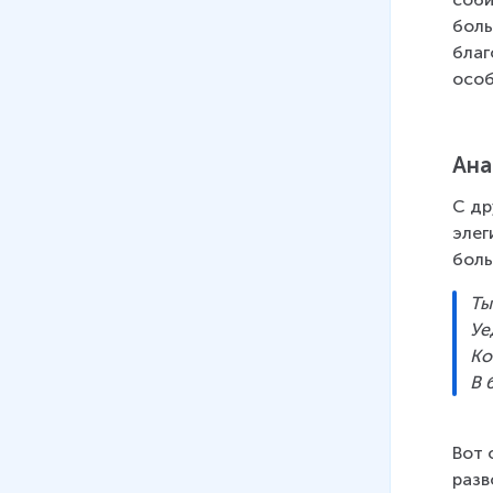
боль
благ
особ
Ана
С др
элег
боль
Ты
Уе
Ко
В 
Вот 
разв