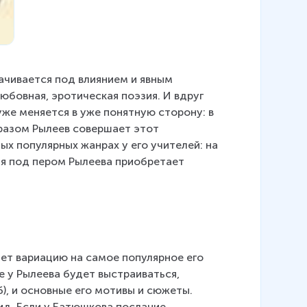
ачивается под влиянием и явным 
бовная, эротическая поэзия. И вдруг 
 уже меняется в уже понятную сторону: в 
разом Рылеев совершает этот 
х популярных жанрах у его учителей: на 
ая под пером Рылеева приобретает 
т вариацию на самое популярное его 
 у Рылеева будет выстраиваться, 
), и основные его мотивы и сюжеты. 
д. Если у Батюшкова послание 