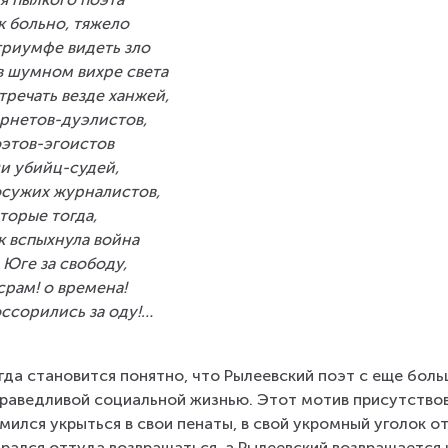
к больно, тяжело
триумфе видеть зло
в шумном вихре света
тречать везде ханжей,
рнетов-дуэлистов,
этов-эгоистов
и убийц-судей,
сужих журналистов,
торые тогда,
к вспыхнула война
 Юге за свободу,
срам! о времена!
ссорились за оду!…
гда становится понятно, что Рылеевский поэт с еще бол
раведливой социальной жизнью. Этот мотив присутствов
мился укрыться в свои пенаты, в свой укромный уголок о
рался оттуда возвращаться, а Рылеевский возвращается и