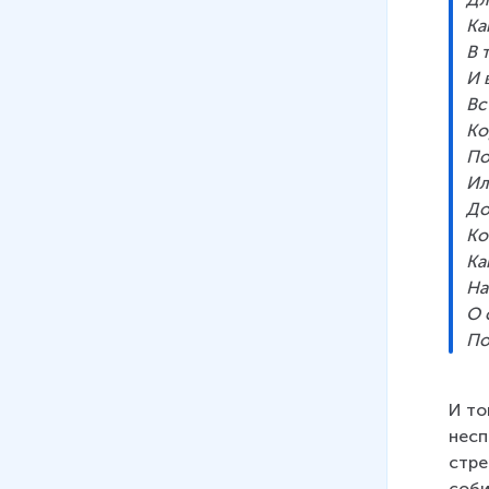
Ка
В 
И 
Вс
Ко
По
Ил
До
Ко
Ка
На
О 
По
И то
несп
стре
соби