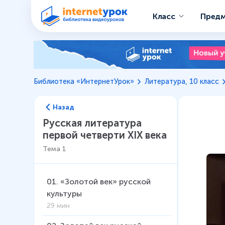
Класс
Пред
Библиотека «ИнтернетУрок»
Литература, 10 класс
Назад
Русская литература
первой четверти XIX века
Тема
1
01
.
«Золотой век» русской
культуры
29 мин