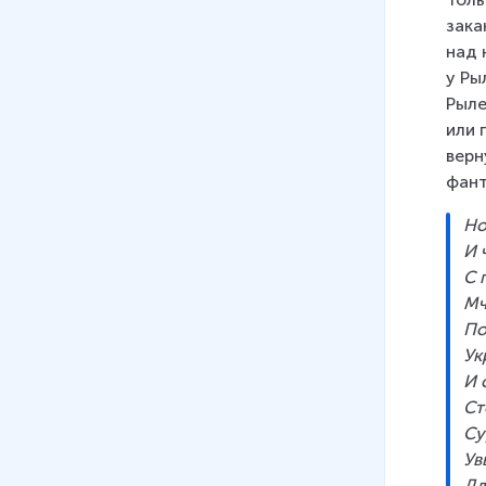
зака
над 
у Ры
Рыле
или 
верн
фант
Но
И 
С 
Мч
По
Ук
И 
Ст
Су
Ув
Дл