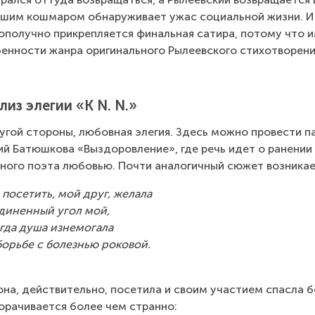
шим кошмаром обнаруживает ужас социальной жизни. И 
ополучно прикрепляется финальная сатира, потому что 
енности жанра оригинального Рылеевского стихотворени
лиз элегии «К N. N.»
угой стороны, любовная элегия. Здесь можно провести п
ий Батюшкова «Выздоровление», где речь идет о ранении 
ного поэта любовью. Почти аналогичный сюжет возникает 
 посетить, мой друг, желала
диненный угол мой,
гда душа изнемогала
борьбе с болезнью роковой.
она, действительно, посетила и своим участием спасла б
орачивается более чем странно: