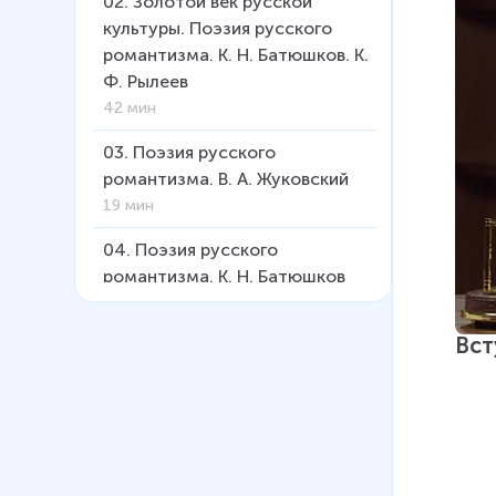
02
.
Золотой век русской
культуры. Поэзия русского
романтизма. К. Н. Батюшков. К.
Ф. Рылеев
42 мин
03
.
Поэзия русского
романтизма. В. А. Жуковский
19 мин
04
.
Поэзия русского
романтизма. К. Н. Батюшков
30 мин
Вст
05
.
Поэзия русского
романтизма. К. Ф. Рылеев
25 мин