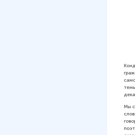
Конд
граж
само
темы
дека
Мы с
слов
гово
поэт