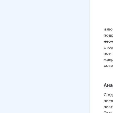
и лю
подр
неож
стор
поэт
жанр
сове
Ана
С од
посл
повт
Толь