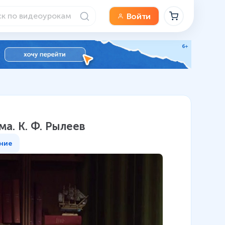
Войти
а. К. Ф. Рылеев
ние