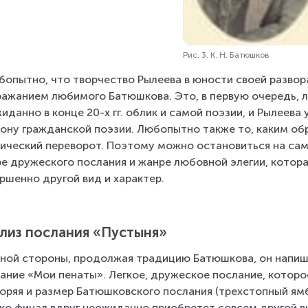
Рис. 3. К. Н. Батюшков
бопытно, что творчество Рылеева в юности своей развор
ажанием любимого Батюшкова. Это, в первую очередь, лю
иданно в конце 20-х гг. облик и самой поэзии, и Рылеева
ону гражданской поэзии. Любопытно также то, каким об
ический переворот. Поэтому можно остановиться на самы
е дружеского послания и жанре любовной элегии, котор
ршенно другой вид и характер.
лиз послания «Пустыня»
ной стороны, продолжая традицию Батюшкова, он напише
ание «Мои пенаты». Легкое, дружеское послание, которое
оряя и размер Батюшковского послания (трехстопный ямб
ко финал вдруг неожиданно приобретет совсем другой ви