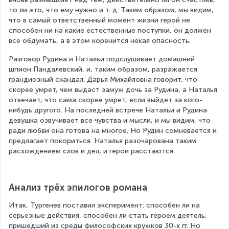
то ли это, что ему нужно и т. д. Таким образом, мы видим, 
что в самый ответственный момент жизни герой не 
способен ни на какие естественные поступки, он должен 
все обдумать, а в этом коренится некая опасность.
Разговор Рудина и Натальи подслушивает домашний 
шпион Пандалевский, и, таким образом, разражается 
грандиозный скандал. Дарья Михайловна говорит, что 
скорее умрет, чем выдаст замуж дочь за Рудина, а Наталья 
отвечает, что сама скорее умрет, если выйдет за кого-
нибудь другого. На последней встрече Натальи и Рудина 
девушка озвучивает все чувства и мысли, и мы видим, что 
ради любви она готова на многое. Но Рудин сомневается и 
предлагает покориться. Наталья разочарована таким 
расхождением слов и дел, и герои расстаются.
Анализ трёх эпилогов романа
Итак, Тургенев поставил эксперимент: способен ли на 
серьезные действия, способен ли стать героем деятель, 
пришедший из среды философских кружков 30-х гг. Но 