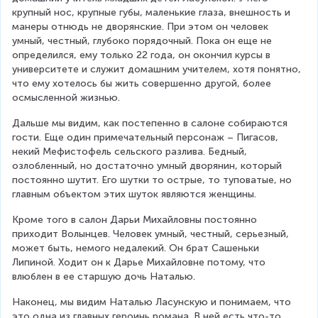
крупный нос, крупные губы, маленькие глаза, внешность и 
манеры отнюдь не дворянские. При этом он человек 
умный, честный, глубоко порядочный. Пока он еще не 
определился, ему только 22 года, он окончил курсы в 
университете и служит домашним учителем, хотя понятно, 
что ему хотелось бы жить совершенно другой, более 
осмысленной жизнью.
Дальше мы видим, как постепенно в салоне собираются 
гости. Еще один примечательный персонаж – Пигасов, 
некий Мефистофель сельского разлива. Бедный, 
озлобленный, но достаточно умный дворянин, который 
постоянно шутит. Его шутки то острые, то туповатые, но 
главным объектом этих шуток являются женщины.
Кроме того в салон Дарьи Михайловны постоянно 
приходит Волынцев. Человек умный, честный, серьезный, 
может быть, немого недалекий. Он брат Сашеньки 
Липиной. Ходит он к Дарье Михайловне потому, что 
влюблен в ее старшую дочь Наталью.
Наконец, мы видим Наталью Ласунскую и понимаем, что 
это одна из главных героинь романа. В ней есть что-то 