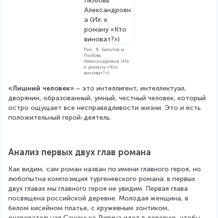
Рис. 8. Бельтов и
Любовь
Александровна (Ил.
к роману «Кто
виноват?»)
«Лишний человек»
 – это интеллигент, интеллектуал, 
дворянин, образованный, умный, честный человек, который 
остро ощущает все несправедливости жизни. Это и есть 
положительный герой-деятель.
Анализ первых двух глав романа
Как видим, сам роман назван по имени главного героя, но 
любопытна композиция тургеневского романа: в первых 
двух главах мы главного героя не увидим. Первая глава 
посвящена российской деревне. Молодая женщина, в 
белом кисейном платье, с кружевным зонтиком, 
очаровательная Сашенька Липина идет в деревню, чтобы 