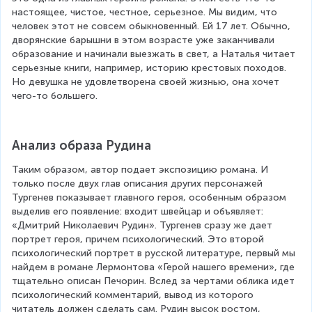
настоящее, чистое, честное, серьезное. Мы видим, что 
человек этот не совсем обыкновенный. Ей 17 лет. Обычно, 
дворянские барышни в этом возрасте уже заканчивали 
образование и начинали выезжать в свет, а Наталья читает 
серьезные книги, например, историю крестовых походов. 
Но девушка не удовлетворена своей жизнью, она хочет 
чего-то большего.
Анализ образа Рудина
Таким образом, автор подает экспозицию романа. И 
только после двух глав описания других персонажей 
Тургенев показывает главного героя, особенным образом 
выделив его появление: входит швейцар и объявляет: 
«Дмитрий Николаевич Рудин». Тургенев сразу же дает 
портрет героя, причем психологический. Это второй 
психологический портрет в русской литературе, первый мы 
найдем в романе Лермонтова «Герой нашего времени», где 
тщательно описан Печорин. Вслед за чертами облика идет 
психологический комментарий, вывод из которого 
читатель должен сделать сам. Рудин высок ростом, 