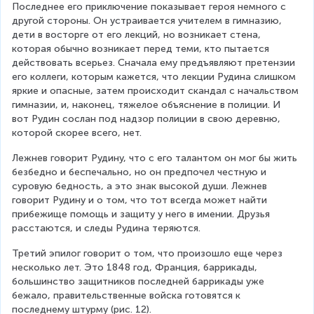
Последнее его приключение показывает героя немного с 
другой стороны. Он устраивается учителем в гимназию, 
дети в восторге от его лекций, но возникает стена, 
которая обычно возникает перед теми, кто пытается 
действовать всерьез. Сначала ему предъявляют претензии 
его коллеги, которым кажется, что лекции Рудина слишком 
яркие и опасные, затем происходит скандал с начальством 
гимназии, и, наконец, тяжелое объяснение в полиции. И 
вот Рудин сослан под надзор полиции в свою деревню, 
которой скорее всего, нет.
Лежнев говорит Рудину, что с его талантом он мог бы жить 
безбедно и беспечально, но он предпочел честную и 
суровую бедность, а это знак высокой души. Лежнев 
говорит Рудину и о том, что тот всегда может найти 
прибежище помощь и защиту у него в имении. Друзья 
расстаются, и следы Рудина теряются.
Третий эпилог говорит о том, что произошло еще через 
несколько лет. Это 1848 год, Франция, баррикады, 
большинство защитников последней баррикады уже 
бежало, правительственные войска готовятся к 
последнему штурму (рис. 12).