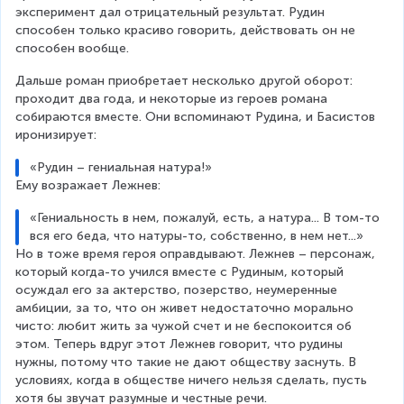
эксперимент дал отрицательный результат. Рудин 
способен только красиво говорить, действовать он не 
способен вообще.
Дальше роман приобретает несколько другой оборот: 
проходит два года, и некоторые из героев романа 
собираются вместе. Они вспоминают Рудина, и Басистов 
иронизирует:
«Рудин – гениальная натура!»
Ему возражает Лежнев:
«Гениальность в нем, пожалуй, есть, а натура... В том-то 
вся его беда, что натуры-то, собственно, в нем нет...»
Но в тоже время героя оправдывают. Лежнев – персонаж, 
который когда-то учился вместе с Рудиным, который 
осуждал его за актерство, позерство, неумеренные 
амбиции, за то, что он живет недостаточно морально 
чисто: любит жить за чужой счет и не беспокоится об 
этом. Теперь вдруг этот Лежнев говорит, что рудины 
нужны, потому что такие не дают обществу заснуть. В 
условиях, когда в обществе ничего нельзя сделать, пусть 
хотя бы звучат разумные и честные речи.