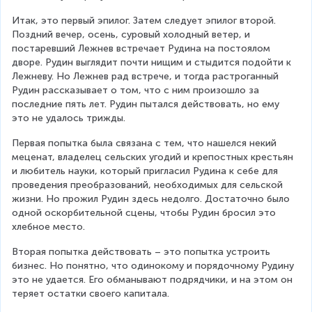
Итак, это первый эпилог. Затем следует эпилог второй. 
Поздний вечер, осень, суровый холодный ветер, и 
постаревший Лежнев встречает Рудина на постоялом 
дворе. Рудин выглядит почти нищим и стыдится подойти к 
Лежневу. Но Лежнев рад встрече, и тогда растроганный 
Рудин рассказывает о том, что с ним произошло за 
последние пять лет. Рудин пытался действовать, но ему 
это не удалось трижды.
Первая попытка была связана с тем, что нашелся некий 
меценат, владелец сельских угодий и крепостных крестьян 
и любитель науки, который пригласил Рудина к себе для 
проведения преобразований, необходимых для сельской 
жизни. Но прожил Рудин здесь недолго. Достаточно было 
одной оскорбительной сцены, чтобы Рудин бросил это 
хлебное место.
Вторая попытка действовать – это попытка устроить 
бизнес. Но понятно, что одинокому и порядочному Рудину 
это не удается. Его обманывают подрядчики, и на этом он 
теряет остатки своего капитала.