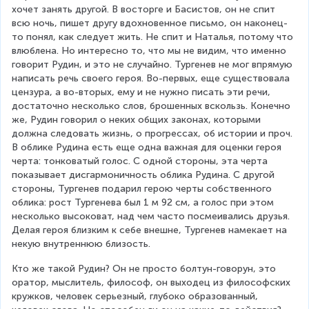
хочет занять другой. В восторге и Басистов, он не спит 
всю ночь, пишет другу вдохновенное письмо, он наконец-
то понял, как следует жить. Не спит и Наталья, потому что 
влюблена. Но интересно то, что мы не видим, что именно 
говорит Рудин, и это не случайно. Тургенев не мог впрямую 
написать речь своего героя. Во-первых, еще существовала 
цензура, а во-вторых, ему и не нужно писать эти речи, 
достаточно несколько слов, брошенных вскользь. Конечно 
же, Рудин говорил о неких общих законах, которыми 
должна следовать жизнь, о прогрессах, об истории и проч. 
В облике Рудина есть еще одна важная для оценки героя 
черта: тонковатый голос. С одной стороны, эта черта 
показывает дисгармоничность облика Рудина. С другой 
стороны, Тургенев подарил герою черты собственного 
облика: рост Тургенева был 1 м 92 см, а голос при этом 
несколько высоковат, над чем часто посмеивались друзья. 
Делая героя близким к себе внешне, Тургенев намекает на 
некую внутреннюю близость.
Кто же такой Рудин? Он не просто болтун-говорун, это 
оратор, мыслитель, философ, он выходец из философских 
кружков, человек серьезный, глубоко образованный, 