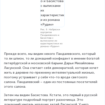
Рис. 9. Наброски
портретов
Пандалевского и
Басистова с
выписками их
характеристики из
романа «Рудин»
Прежде всего, мы видим некого Пандалевского, который 
то ли шпион, то ли домашний конфидент в имении богатой 
петербургской и московской барыни Дарьи Михайловны 
Ласунской. Она считает себя демократкой, которая хочет 
жить в деревне по-прежнему интеллектуальной жизнью, 
поэтому устраивает у себя что-то вроде светского 
салона. Пандалевский – один из постоянных посетителей 
этого салона.
Затем мы видим Басистова. Кстати, это первый в русской 
литературе подробный портрет разночинца. Это 
домашний учитель младших детей Ласунской. У него 