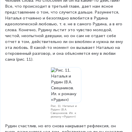
человек слова. Но способен ли он на какие-то действия? 
Все, что происходит в третьей главе, дает нам ясное 
представление о том, что случится дальше. Разумеется, 
Наталья отчаянно и безоглядно влюбится в Рудина 
идеологической любовью, т. е. не в самого Рудина, а в его 
слова. Конечно, Рудину льстит это чувство молодой, 
чистой, неопытной девушки, но он сам не отдает себе 
отчет в том, действительно ли он влюблен и нужна ли ему 
эта любовь. В какой-то момент он вызывает Наталью на 
откровенный разговор, и она объясняется ему в любви 
сама (рис. 11).
Рис. 11. Наталья и
Рудин (В.А.
Свешников. Ил. к
роману «Рудин»)
Рудин счастлив, но его снова накрывает рефлексия, он 
вновь размышляет над тем, действительно ли он счастлив, 