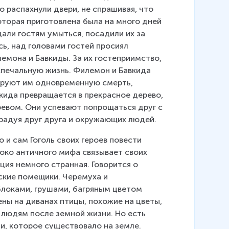
о распахнули двери, не спрашивая, что 
оторая приготовлена была на много дней 
дали гостям умыться, посадили их за 
ись, над головами гостей просиял 
мона и Бавкиды. За их гостеприимство, 
спечальную жизнь. Филемон и Бавкида 
даруют им одновременную смерть, 
вкида превращается в прекрасное дерево, 
ревом. Они успевают попрощаться друг с 
 радуя друг друга и окружающих людей.
 и сам Гоголь своих героев повести 
око античного мифа связывает своих 
ция немного странная. Говорится о 
кие помещики. Черемуха и 
блоками, грушами, багряным цветом 
ы на диванах птицы, похожие на цветы, 
н людям после земной жизни. Но есть 
и, которое существовало на земле. 