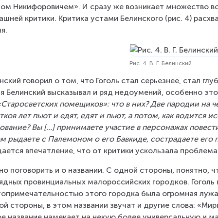
ом Никифоровичем». И сразу же возникает множество воп
ашней критики. Критика устами Белинского (рис. 4) расхв
ля.
Рис. 4. В. Г. Белинский
нский говорил о том, что Гоголь стал серьезнее, стал глу
я Белинский высказывал и ряд недоумений, особенно это 
«Старосветских помещиков»: что в них? Две пародии на 
тков лет пьют и едят, едят и пьют, а потом, как водится и
ование? Вы […] принимаете участие в персонажах повести,
м рыдаете с Палемоном о его Бавкиде, сострадаете его 
ается впечатление, что от критики ускользала проблемат
о поговорить и о названии. С одной стороны, понятно, ч
ядных провинциальных малороссийских городков. Гоголь п
опримечательностью этого городка была огромная лужа
ой стороны, в этом названии звучат и другие слова: «Мир
е название намекает на некую более универсальную и м