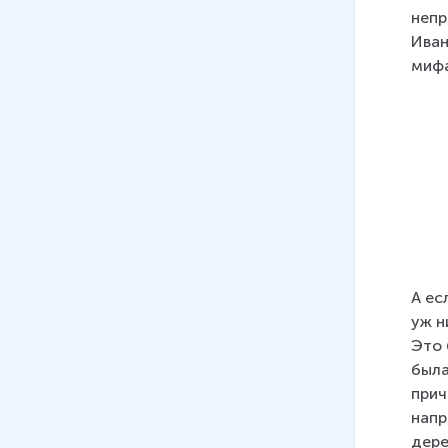
непр
Иван
мифа
А ес
уж н
Это 
была
прич
напр
дере