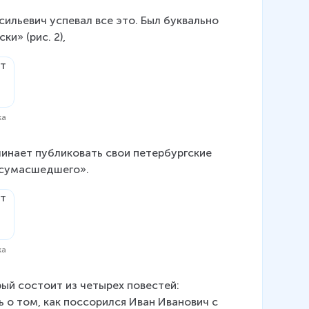
сильевич успевал все это. Был буквально 
и» (рис. 2),
ка
чинает публиковать свои петербургские 
и сумасшедшего».
ка
рый состоит из четырех повестей: 
 о том, как поссорился Иван Иванович с 