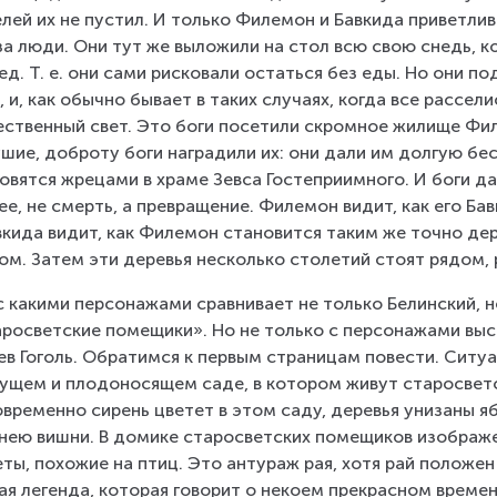
лей их не пустил. И только Филемон и Бавкида приветлив
за люди. Они тут же выложили на стол всю свою снедь, к
ед. Т. е. они сами рисковали остаться без еды. Но они по
, и, как обычно бывает в таких случаях, когда все рассел
ственный свет. Это боги посетили скромное жилище Филе
шие, доброту боги наградили их: они дали им долгую бе
овятся жрецами в храме Зевса Гостеприимного. И боги 
ее, не смерть, а превращение. Филемон видит, как его Ба
вкида видит, как Филемон становится таким же точно де
ом. Затем эти деревья несколько столетий стоят рядом,
с какими персонажами сравнивает не только Белинский, но
росветские помещики». Но не только с персонажами выс
ев Гоголь. Обратимся к первым страницам повести. Ситуа
ущем и плодоносящем саде, в котором живут старосветс
временно сирень цветет в этом саду, деревья унизаны я
нею вишни. В домике старосветских помещиков изображен
еты, похожие на птиц. Это антураж рая, хотя рай положе
ая легенда, которая говорит о некоем прекрасном времен