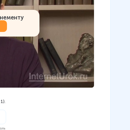
онементу
1).
голь