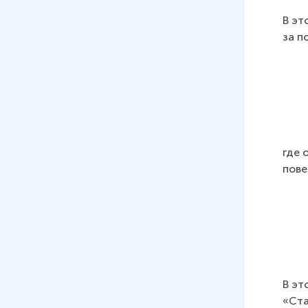
В эт
за п
где 
пове
В эт
«Ста