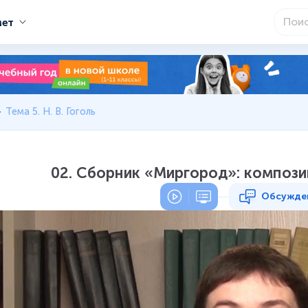
мет
Тема 5. Н. В. Гоголь
02. Сборник «Миргород»: компози
Обсужде