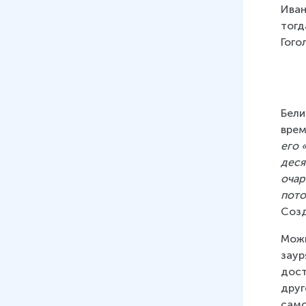
Иван
тогд
Гого
Бели
врем
его 
деся
очар
пото
Созд
Можн
заур
дост
друг
само