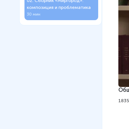
02
.
Сборник «Миргород»:
композиция и проблематика
30 мин
Общ
1835