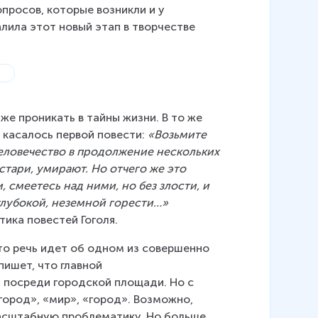
росов, которые возникли и у 
алила этот новый этап в творчестве 
бже проникать в тайны жизни. В то же 
касалось первой повести: 
«Возьмите 
человечество в продолжение нескольких 
сстари, умирают. Но отчего же это 
 смеетесь над ними, но без злости, и 
глубокой, неземной горести…»
ика повестей Гоголя.
то речь идет об одном из совершенно 
ишет, что главной 
 посреди городской площади. Но с 
город», «мир», «город». Возможно, 
асштабную проблематику. Но больше 