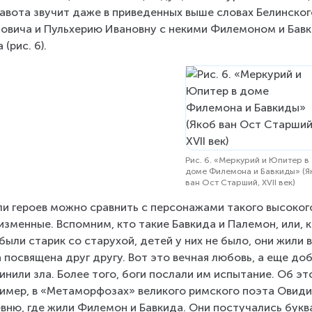
авота звучит даже в приведенных выше словах Белинского
овича и Пульхерию Ивановну с некими Филемоном и Бавк
 (рис. 6).
Рис. 6. «Меркурий и Юпитер в
доме Филемона и Бавкиды» (Я
ван Ост Старший, XVII век)
ли героев можно сравнить с персонажами такого высокого
изменные. Вспомним, кто такие Бавкида и Палемон, или, к
были старик со старухой, детей у них не было, они жили 
 посвящена друг другу. Вот это вечная любовь, а еще доб
инили зла. Более того, боги послали им испытание. Об э
имер, в «Метаморфозах» великого римского поэта Овиди
вню, где жили Филемон и Бавкида. Они постучались буква