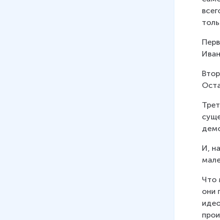
всег
толь
Перв
Иван
Втор
Оста
Трет
суще
демо
И, н
мале
Что 
они 
идео
прои