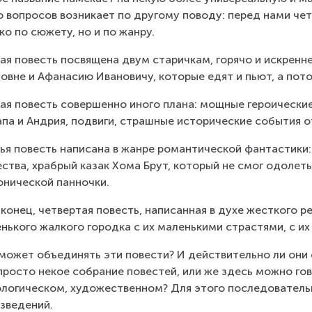
о вопросов возникает по другому поводу: перед нами че
ко по сюжету, но и по жанру.
ая повесть посвящена двум старичкам, горячо и искренн
овне и Афанасию Ивановичу, которые едят и пьют, а пот
ая повесть совершенно иного плана: мощные героические 
па и Андрия, подвиги, страшные исторические события о
ья повесть написана в жанре романтической фантастики:
ства, храбрый казак Хома Брут, который не смог одолеть
нической панночки.
аконец, четвертая повесть, написанная в духе жесткого 
нького жалкого городка с их маленькими страстями, с их
может объединять эти повести? И действительно ли они
просто некое собрание повестей, или же здесь можно гов
логическом, художественном? Для этого последователь
зведений.