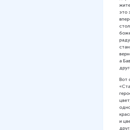
жите
это 
впер
стол
боже
раду
стан
верн
а Ба
друг
Вот 
«Ста
геро
цвет
одно
крас
и цв
друг