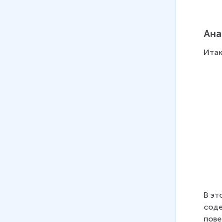
Ана
Итак
В эт
соде
пове