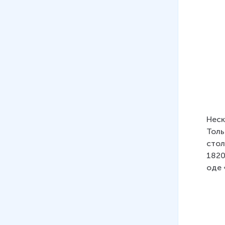
30 мин
06
.
Тема поэта и поэзии в
лирике А. С. Пушкина.
(«Пророк», «Поэт и толпа»)
33 мин
07
.
Тема Петербурга в
творчестве А.С. Пушкина
(«Медный всадник», «Пиковая
дама»)
Неск
29 мин
Толь
стол
08
.
Тема Петербурга в
1820
творчестве А. С. Пушкина
оде 
(«Евгений Онегин»)
34 мин