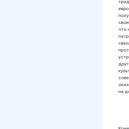
трад
евро
полу
свои
что 
патр
связ
прот
устр
друг
куль
сове
оказ
на д
Коне