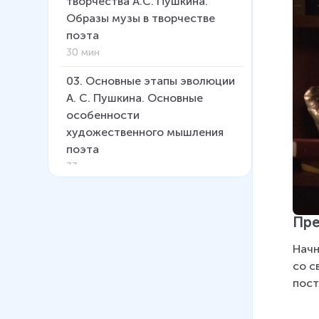
творчества А.С. Пушкина.
Образы музы в творчестве
поэта
30 мин
03
.
Основные этапы эволюции
А. С. Пушкина. Основные
особенности
художественного мышления
поэта
33 мин
04
.
Тема свободы в поэзии в
творчестве А.С. Пушкина
Пре
(«Вольность», «К морю»)
38 мин
Начн
со с
05
.
Тема поэта и поэзии в
пост
лирике А. С. Пушкина («Поэт»,
«Осень»)