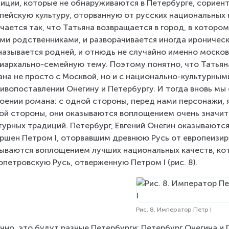
иции, которые не обнаруживаются в Петербурге, сориен
пейскую культуру, оторванную от русских национальных
чается так, что Татьяна возвращается в город, в котором
ми родственниками, и разворачивается иногда ироничес
называется родней, и отнюдь не случайно именно московс
иархально-семейную тему. Поэтому понятно, что Татьян
ана не просто с Москвой, но и с национально-культурным
ивопоставлении Онегину и Петербургу. И тогда вновь мы
оении романа: с одной стороны, перед нами персонажи, я
ой стороны, они оказываются воплощением очень значит
турных традиций. Петербург, Евгений Онегин оказываютс
ршен Петром I, оторвавшим древнюю Русь от европеизиро
ываются воплощением лучших национальных качеств, ко
опетровскую Русь, отверженную Петром I (рис. 8).
Рис. 8. Император Петр I
чно, это будут разные Петербурги: Петербург Онегина и П