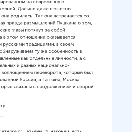
тированном на современную 
 корней. Дальше даже сюжетно 
 она родилась. Тут она встречается со 
кая правда размышлений Пушкина о том, 
кие главы потянут за собой 
а в этом отношении оказывается 
и русскими традициями, в своем 
 обнаруживаем ту же особенность в 
вленные как отдельные личности, а с 
ельных и разных национально-
я воплощением переворота, который был 
ванной России, а Татьяна, Москва 
торые связаны с продолжением и опорой 
етербург Татьяны. И, наконец, есть 