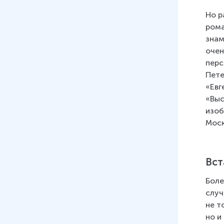
Но р
рома
знам
очен
перс
Пете
«Евг
«Выс
изоб
Моск
Вст
Боле
случ
не т
но и