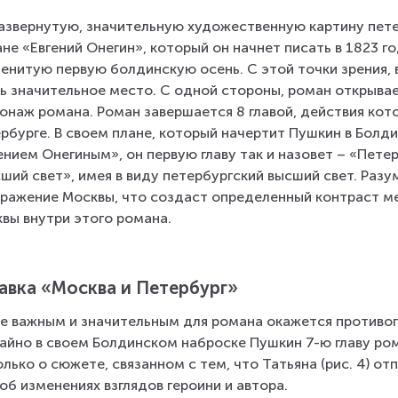
азвернутую, значительную художественную картину пете
не «Евгений Онегин», который он начнет писать в 1823 год
енитую первую болдинскую осень. С этой точки зрения,
ь значительное место. С одной стороны, роман открывае
онаж романа. Роман завершается 8 главой, действия кот
рбурге. В своем плане, который начертит Пушкин в Болди
ением Онегиным», он первую главу так и назовет – «Пете
ший свет», имея в виду петербургский высший свет. Разу
ражение Москвы, что создаст определенный контраст м
вы внутри этого романа.
авка «Москва и Петербург»
е важным и значительным для романа окажется противоп
айно в своем Болдинском наброске Пушкин 7-ю главу ром
олько о сюжете, связанном с тем, что Татьяна (рис. 4) от
 об изменениях взглядов героини и автора.