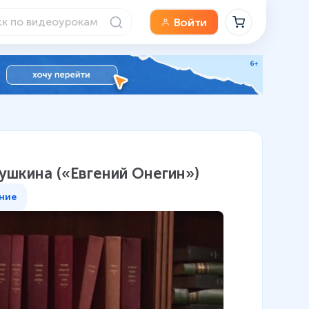
Войти
Пушкина («Евгений Онегин»)
ние