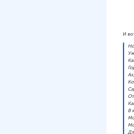
И во
Но
Уж
Ка
Го
Ах
Ко
Са
От
Ка
В 
Мо
Мо
Дл