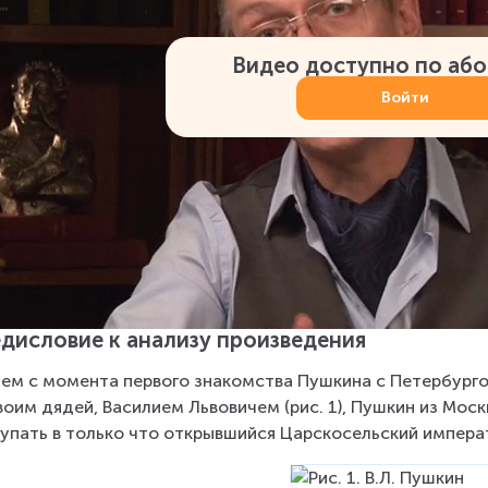
Видео доступно по аб
Войти
дисловие к анализу произведения
ем с момента первого знакомства Пушкина с Петербургом,
воим дядей, Василием Львовичем (рис. 1), Пушкин из Моск
упать в только что открывшийся Царскосельский императо