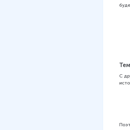
буде
Тем
С др
исто
Поэт