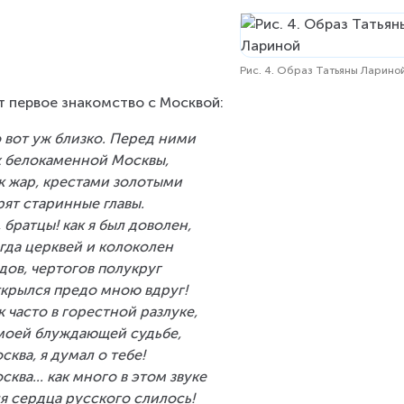
Рис. 4. Образ Татьяны Ларино
т первое знакомство с Москвой:
 вот уж близко. Перед ними
 белокаменной Москвы,
к жар, крестами золотыми
рят старинные главы.
, братцы! как я был доволен,
гда церквей и колоколен
дов, чертогов полукруг
крылся предо мною вдруг!
к часто в горестной разлуке,
моей блуждающей судьбе,
сква, я думал о тебе!
сква... как много в этом звуке
я сердца русского слилось!