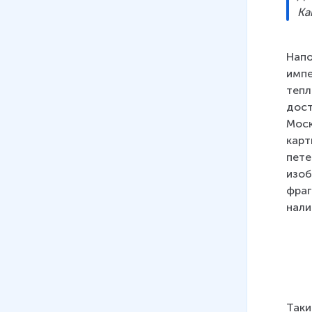
Ка
Напо
импе
тепл
дост
Моск
карт
пете
изоб
фраг
нали
Таки