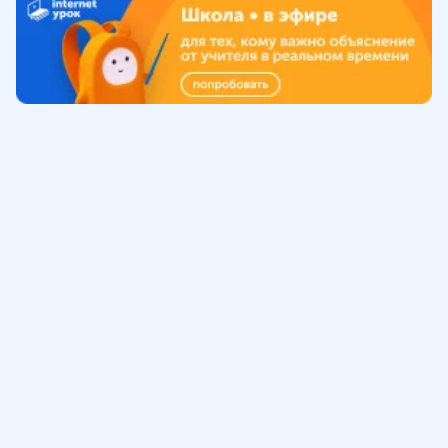
Обучение
ИнтернетУрок
Помощь
© ИнтернетУрок, 2009-
2026
8 (800) 775-41-21
info@interneturok.ru
101 000, г. Москва а/я 711 ООО «ИНТЕРДА»