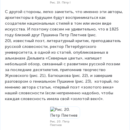
Рис. 19. Пётр I
С другой стороны, легко заметить, что именно эти авторы, 
архитекторы в будущем будут восприниматься как 
создатели национальных стилей в том или ином виде 
искусства. И поэтому совсем не удивительно, что в 1825 
году близкий друг Пушкина Петр Плетнев (рис. 
20), известный поэт, литературный критик, преподаватель 
русской словесности, ректор Петербургского 
университета, в одной из статей, опубликованных в 
альманахе Дельвига «Северные цветы», напишет 
небольшой обзор, связанный с развитием русской поэзии 
за последние десятилетия, припомнив творчество 
Жуковского (рис. 21), Батюшкова (рис. 22), и завершив 
разговором о гениальном Пушкине (рис. 23),  который, по 
мнению автора статьи, «первый поэт «золотого века» 
нашей словесности (если непременно надобно, чтобы 
каждая словесность имела свой «золотой век»)».
Рис. 20. Петр
Плетнев