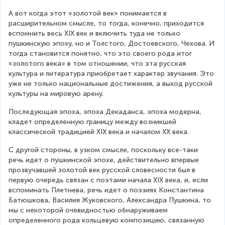
А вот когда этот «золотой век» понимается в 
расширительном смысле, то тогда, конечно, приходится 
вспомнить весь XIX век и включить туда не только 
пушкинскую эпоху, но и Толстого, Достоевского, Чехова. И 
тогда становится понятно, что это своего рода итог 
«золотого века» в том отношении, что эта русская 
культура и литература приобретает характер звучания. Это 
уже не только национальные достижения, а выход русской 
культуры на мировую арену.
Последующая эпоха, эпоха Декаданса, эпоха модерна, 
кладет определенную границу между возникшей 
классической традицией XIX века и началом XX века.
С другой стороны, в узком смысле, поскольку все-таки 
речь идет о пушкинской эпохе, действительно впервые 
прозвучавшей золотой век русской словесности был в 
первую очередь связан с поэтами начала XIX века, и, если 
вспоминать Плетнева, речь идет о поэзиях Константина 
Батюшкова, Василия Жуковского, Александра Пушкина, то 
мы с некоторой очевидностью обнаруживаем 
определенного рода кольцевую композицию, связанную 