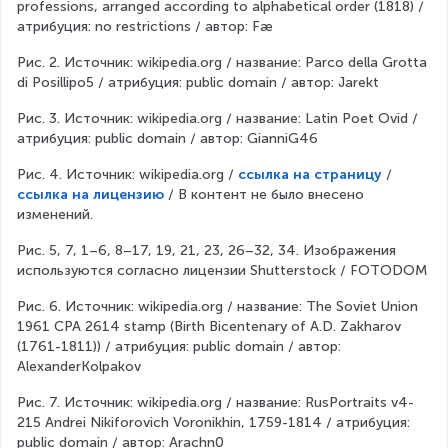
professions, arranged according to alphabetical order (1818) / 
атрибуция: no restrictions / автор: Fæ 
Рис. 2. Источник: wikipedia.org / название: Parco della Grotta 
di Posillipo5 / атрибуция: public domain / автор: Jarekt
Рис. 3. Источник: wikipedia.org / название: Latin Poet Ovid / 
атрибуция: public domain / автор: GianniG46
Рис. 4. Источник: wikipedia.org / 
ссылка на страницу
 / 
ссылка на лицензию
 / В контент не было внесено 
изменений.
Рис. 5, 7, 1–6, 8–17, 19, 21, 23, 26–32, 34. Изображения 
используются согласно лицензии Shutterstock / FOTODOM
Рис. 6. Источник: wikipedia.org / название: The Soviet Union 
1961 CPA 2614 stamp (Birth Bicentenary of A.D. Zakharov 
(1761-1811)) / атрибуция: public domain / автор: 
AlexanderKolpakov
Рис. 7. Источник: wikipedia.org / название: RusPortraits v4-
215 Andrei Nikiforovich Voronikhin, 1759-1814 / атрибуция: 
public domain / автор: Arachn0