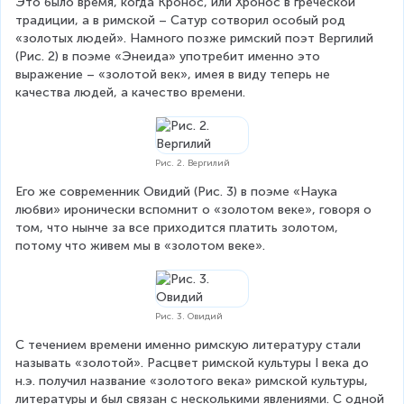
Это было время, когда Кронос, или Хронос в греческой 
традиции, а в римской – Сатур сотворил особый род 
«золотых людей». Намного позже римский поэт Вергилий 
(Рис. 2) в поэме «Энеида» употребит именно это 
выражение – «золотой век», имея в виду теперь не 
качества людей, а качество времени.
Рис. 2. Вергилий
Его же современник Овидий (Рис. 3) в поэме «Наука 
любви» иронически вспомнит о «золотом веке», говоря о 
том, что нынче за все приходится платить золотом, 
потому что живем мы в «золотом веке».
Рис. 3. Овидий
С течением времени именно римскую литературу стали 
называть «золотой». Расцвет римской культуры I века до 
н.э. получил название «золотого века» римской культуры, 
литературы и был связан с несколькими явлениями. С одной 