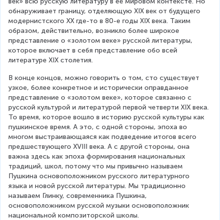
век» всю русскую литературу в её мировом контексте. Но 
обнаруживает границу, отделяющую XIX век от будущего 
модернистского XX где-то в 80-е годы XIX века. Таким 
образом, действительно, возникло более широкое 
представление о «золотом веке» русской литературы, 
которое включает в себя представление обо всей 
литературе XIX столетия.
В конце концов, можно говорить о том, сто существует 
узкое, более конкретное и исторически оправданное 
представление о «золотом веке», которое связанно с 
русской культурой и литературой первой четверти XIX века. 
То время, которое вошло в историю русской культуры как 
пушкинское время. А это, с одной стороны, эпоха во 
многом выстраивающаяся как подведение итогов всего 
предшествующего XVIII века. А с другой стороны, она 
важна здесь как эпоха формирования национальных 
традиций, школ, потому что мы привычно называем 
Пушкина основоположником русского литературного 
языка и новой русской литературы. Мы традиционно 
называем Глинку, современника Пушкина, 
основоположником русской музыки основоположник 
национальной композиторской школы.