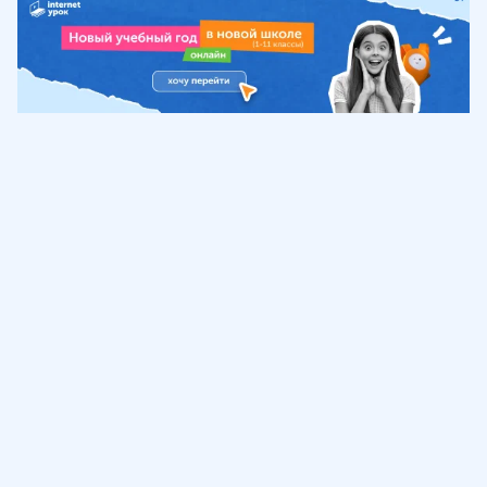
Обучение
ИнтернетУрок
Помощь
© ИнтернетУрок, 2009-
2026
8 (800) 775-41-21
info@interneturok.ru
101 000, г. Москва а/я 711 ООО «ИНТЕРДА»