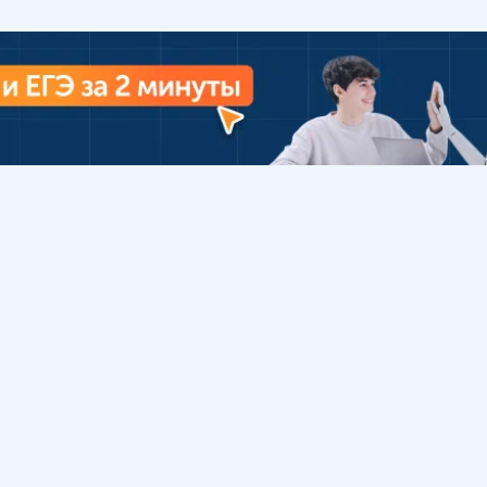
Урок
Помощь
Обратиться в поддержку
ософия
Вопросы и ответы
Инструкция по работе
с системой