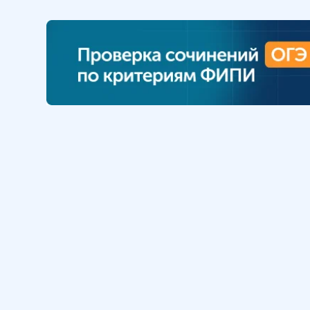
Обучение
Интернет
Личный кабинет
О нас
Библиотека уроков
Наша фил
Домашняя школа
О школе