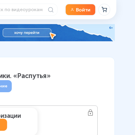
Войти
рики. «Распутья»
ние
ризации