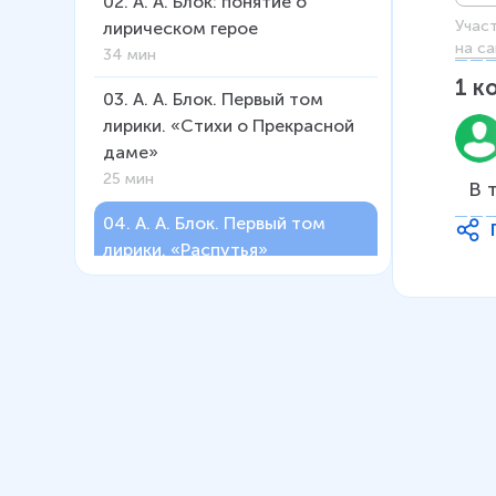
02
.
А. А. Блок: понятие о
Учас
лирическом герое
на са
34 мин
1
к
03
.
А. А. Блок. Первый том
лирики. «Стихи о Прекрасной
даме»
25 мин
В 
04
.
А. А. Блок. Первый том
лирики. «Распутья»
30 мин
05
.
А. А. Блок. Поэма
«Двенадцать» (навигатор)
8 мин
06
.
А. А. Блок. Поэма
«Двенадцать»
44 мин