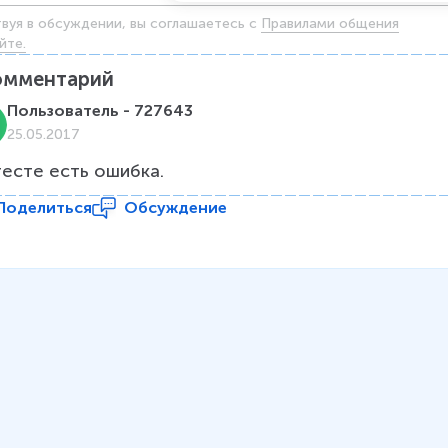
твуя в обсуждении, вы соглашаетесь c
Правилами общения
йте.
омментарий
Пользователь - 727643
25.05.2017
тесте есть ошибка.
Поделиться
Обсуждение