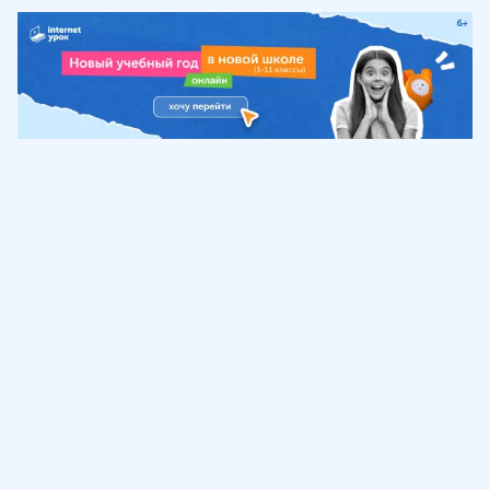
Обучение
ИнтернетУрок
Помощь
© ИнтернетУрок, 2009-
2026
8 (800) 775-41-21
info@interneturok.ru
101 000, г. Москва а/я 711 ООО «ИНТЕРДА»