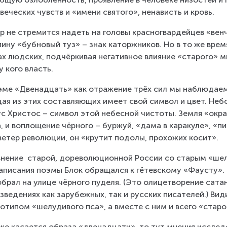
веческих чувств и «имени святого», ненависть и кровь.
р не стремится надеть на головы красногвардейцев «венчи
пину «бубновый туз» – знак каторжников. Но в то же время
ах людских, подчёркивая негативное влияние «старого» м
 у кого власть.
эме «Двенадцать» как отражение трёх сил мы наблюдаем 
ая из этих составляющих имеет свой символ и цвет. Небо
с Христос – символ этой небесной чистоты. Земля «окра
, и воплощение чёрного – буржуй, «дама в каракуле», «пис
ветер революции, он «крутит подолы, прохожих косит».
нение  старой, дореволюционной России со старым «шел
аписания поэмы Блок обращался к гётевскому «Фаусту».
брал на улице чёрного пуделя. (Это олицетворение сата
зведениях как зарубежных, так и русских писателей.) Вид
отипом «шелудивого пса», а вместе с ним и всего «старо
же касается образа «двенадцати», то тут мнения исслед