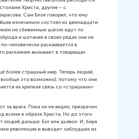
толами Христа, другие – с 
красова. Сам Блок говорил, что ему 
ейцев изначально состоял из двенадцати 
никем не сбиваемым шагом идут по 
зброда и шатания в своих рядах они не 
 по-человечески раскаивается в 
о раскаяние вызывает в товарищах 
щё более страшный мир. Теперь людей, 
 вообще это возможно), потому что они 
ается их крепкая связь со «страшным» 
т за врага. Пока он не виден, призрачен. 
д всеми в образе Христа. Но до этого 
 людей дальше: Бог или дьявол. И, беря 
грехи революции и выводит заблудших из 