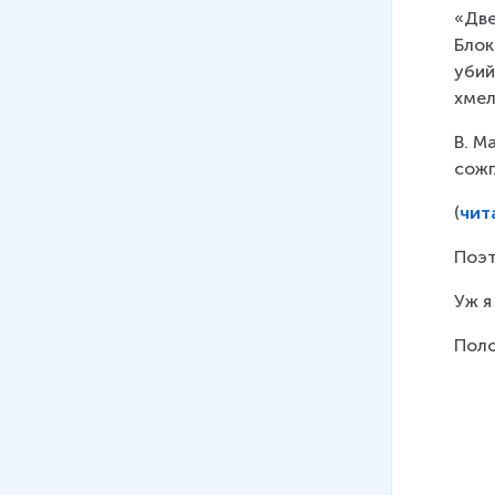
«Две
Блок
убий
хмел
В. М
сожг
(
чит
Поэт
Уж я
Поло