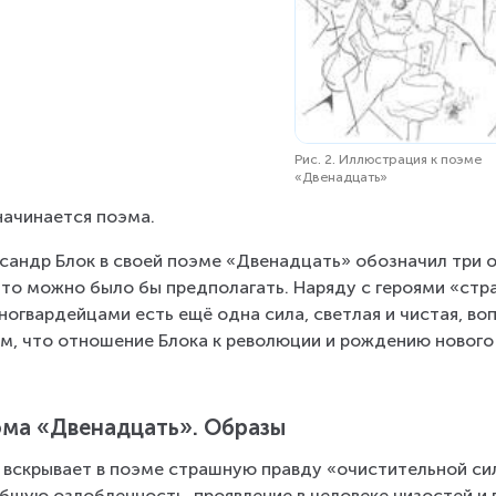
Рис. 2. Иллюстрация к поэме
«Двенадцать»
начинается поэма.
сандр Блок в своей поэме «Двенадцать» обозначил три осн
это можно было бы предполагать. Наряду с героями «стра
ногвардейцами есть ещё одна сила, светлая и чистая, во
м, что отношение Блока к революции и рождению нового
ма «Двенадцать». Образы
 вскрывает в поэме страшную правду «очистительной си
бщую озлобленность, проявление в человеке низостей и п