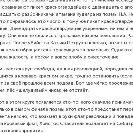
 сравнивают пикет красногвардейцев с двенадцатью апос
адцатью разбойниками атамана Кудеяра из поэмы Н.А. Не
то понравилось это число, к тому же пикет красногвард
век. Двенадцать красногвардейцев уверенным, ничем и 
ду. Они вполне слились с кровавым вихрем революции. Ра
рпят. После убийства Катьки Петруха неловко, но честно,
янном и обращается к товарищам за помощью. Однако ег
ала жалость, а потом и вовсе злобу и ожесточение:
мыкается круг: свобода, данная революцией, породила е
шихся в кроваво-красном вихре, трудно остановить (если
т за своё прошлое всем подряд. Вот где чётко прослежив
м, пёс «шелудивый» никак не отстаёт.
от в этом круге появляется кто-то, кого сначала принимаю
лько в самом финале поэмы этот кто-то предстанет пере
нта неясно, кто возьмёт в руки флаг революции и поведёт
ки кровавый флаг, Христос Спаситель возлагает на Себя 
а и кровопролития.