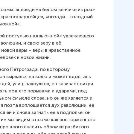
поэмы: впереди «в белом венчике из роз» 
красногвардейцев, «позади – голодный 
вьюжной».
жной поступью надвьюжной» увлекающего 
волюции, и свою веру в её 
 новой веры – веры в нравственное 
еловек к новой жизни.
ого Петрограда, по которому 
он вырвался на волю и может вдосталь 
дей, улиц, закоулков, он завивает вихри 
ять под его порывами и ударами, под 
ном смысле слова, но он же является и 
я поэта воплощается дух революции, ее 
я ей и снова загнать ее в подполье: он 
ти» мы видим в поэме как восторженного 
прошлого склеить обломки разбитого 
лепы и смешны, ибо нет такой силы в 