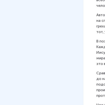
чело
Авто
на с
грех
тот,
В по
Кажд
Иису
мира
это 
Срав
до н
подо
прои
прот
Что 