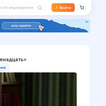
Войти
венадцать»
ние