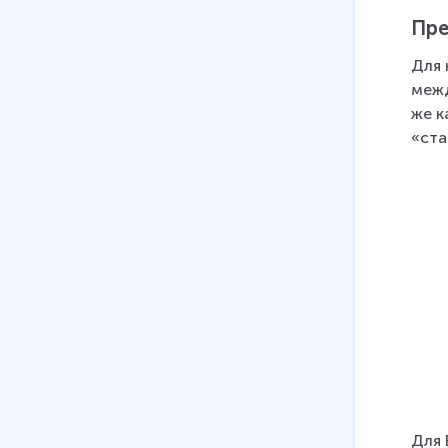
Пре
Для 
межд
же к
«ста
Для 