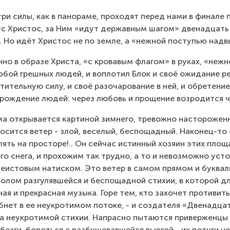
три силы, как в панораме, проходят перед нами в финале 
с Христос, за Ним «идут державным шагом» двенадцать 
. Но идёт Христос не по земле, а «нежной поступью над
но в образе Христа, «с кровавым флагом» в руках, «не
обой грешных людей, и воплотил Блок и своё ожидание ре
тительную силу, и своё разочарование в ней, и обретение
рождение людей: через любовь и прощение возродится ч
а открывается картиной зимнего, тревожно настороженн
осится ветер - злой, веселый, беспощадный. Наконец-то 
лять на просторе!.. Он сейчас истинный хозяин этих площа
го снега, и прохожим так трудно, а то и невозможно усто
неистовым натиском. Это ветер в самом прямом и букваль
олом разгулявшейся и беспощадной стихии, в которой дл
ная и прекрасная музыка. Горе тем, кто захочет противитьс
бнет в ее неукротимом потоке, - и создателя «Двенадца
а неукротимой стихии. Напрасно пытаются приверженцы 
безги, бороться с разбушевавшейся вьюгой - их потуги не