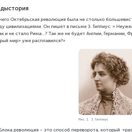
дыстория
него Октябрьская революция была не столько большевис
у цивилизациями. Он пишет в письме З. Гиппиус: « Неужел
ак и не стало Рима…? Так же не будет Англии, Германии, 
рый мир» уже расплавился?»
Рис. 1. З. Гиппиус
Блока революция – это способ переворота, который  «ра