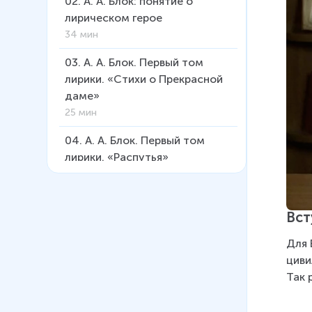
02
.
А. А. Блок: понятие о
лирическом герое
34 мин
03
.
А. А. Блок. Первый том
лирики. «Стихи о Прекрасной
даме»
25 мин
04
.
А. А. Блок. Первый том
лирики. «Распутья»
30 мин
05
.
А. А. Блок. Поэма
Вст
«Двенадцать» (навигатор)
8 мин
Для 
циви
06
.
А. А. Блок. Поэма
Так 
«Двенадцать»
44 мин