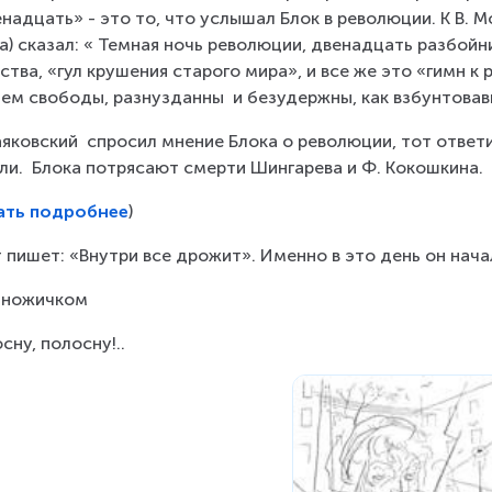
надцать» - это то, что услышал Блок в революции. К В. 
а) сказал: « Темная ночь революции, двенадцать разбойни
ства, «гул крушения старого мира», и все же это «гимн к
ем свободы, разнузданны  и безудержны, как взбунтовав
аяковский  спросил мнение Блока о революции, тот ответи
ли.  Блока потрясают смерти Шингарева и Ф. Кокошкина.
ать подробнее
)
 пишет: «Внутри все дрожит». Именно в это день он нач
 ножичком
сну, полосну!..