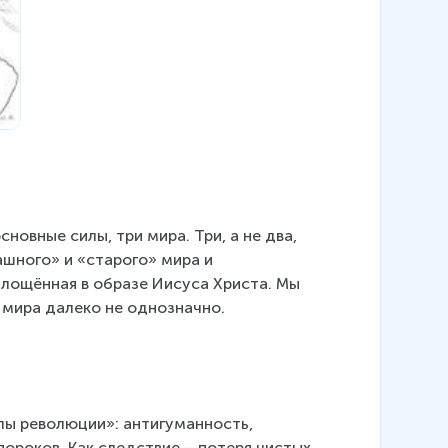
овные силы, три мира. Три, а не два, 
шного» и «старого» мира и 
площённая в образе Иисуса Христа. Мы 
 мира далеко не однозначно.
лы революции»: антигуманность, 
ороков. Как следствие – потеря чистых 