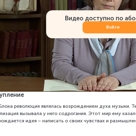
Видео доступно по аб
Войти
упление
Блока революция являлась возрождением духа музыки. Те
лизация вызывала у него содрогания. Этот мир ему каза
рождается идея – написать о своих чувствах и размышле