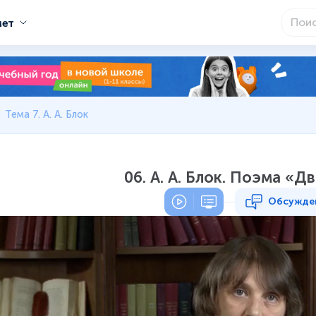
мет
Тема 7. А. А. Блок
06. А. А. Блок. Поэма «Д
Обсужде