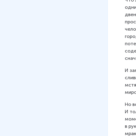
одни
двен
прос
чело
горо
поте
соде
снач
И за
слив
мстя
миро
Но в
И то
моме
в ру
мрак