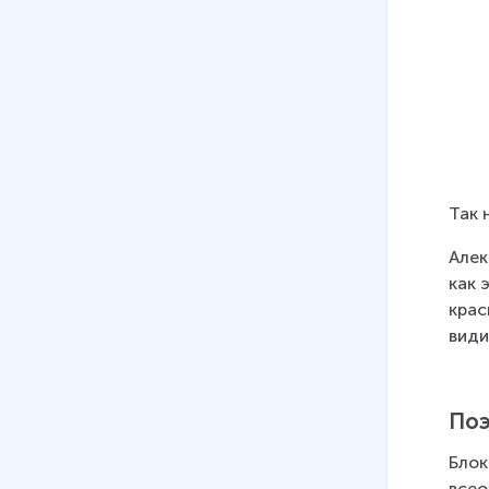
Так 
Алек
как 
крас
види
Поэ
Блок
всео