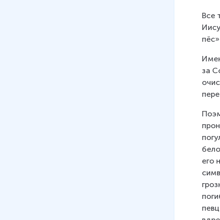
Все 
Иису
пёс»
Имен
за С
очис
пере
Поэм
прон
погу
бело
его 
симв
гроз
поги
певц
вдре