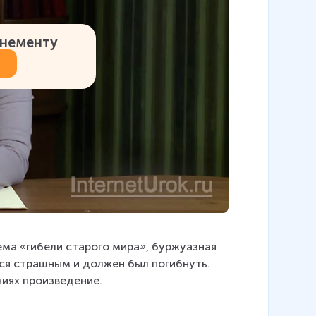
онементу
ма «гибели старого мира», буржуазная 
лся страшным и должен был погибнуть. 
ниях произведение.