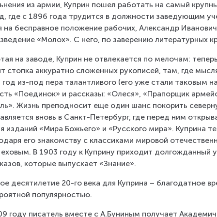
ьнения из армии, Куприн пошел работать на самый крупн
д, где с 1896 года трудится в должности заведующим уч
я на бесправное положение рабочих, Александр Иванович
зведение «Молох». С него, по заверению литературных кр
тая на заводе, Куприн не отвлекается по мелочам: теперь
т стопка аккуратно сложенных рукописей, там, где мысля
 год из-под пера талантливого (его уже стали таковым на
сть «Поединок» и рассказы: «Олеся», «Прапорщик армейс
ль». Жизнь преподносит еще один шанс покорить северну
авляется вновь в Санкт-Петербург, где перед ним открыв
я изданий «Мира Божьего» и «Русского мира». Куприна те
одаря его знакомству с классиками мировой отечественно
Чеховым. В 1903 году к Куприну приходит долгожданный 
казов, которые выпускает «Знание».
ое десятилетие 20-го века для Куприна – благодатное вр
роятной популярностью.
09 году писатель вместе с А.Буниным получает Академич