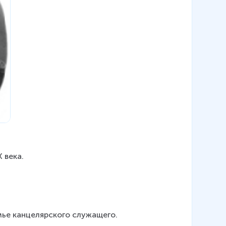
 века.
мье канцелярского служащего.