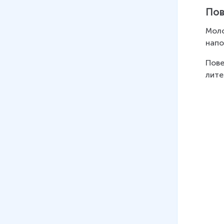
Пов
Моло
напо
Пове
лите