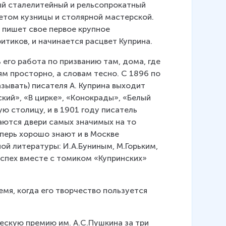
ый сталелитейный и рельсопрокатный 
етом кузницы и столярной мастерской. 
 пишет свое первое крупное 
итиков, и начинается расцвет Куприна.
 его работа по призванию там, дома, где 
м просторно, а словам тесно. С 1896 по 
зывать) писателя А. Куприна выходит 
кий», «В цирке», «Конокрады», «Белый 
ю столицу, и в 1901 году писатель 
аются двери самых значимых на то 
перь хорошо знают и в Москве 
й литературы: И.А.Буниным, М.Горьким, 
успех вместе с томиком «Купринских» 
емя, когда его творчество пользуется 
ескую премию им. А.С.Пушкина за три 