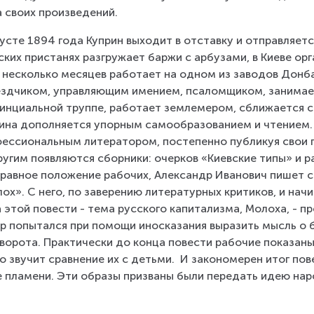
 своих произведений.
густе 1894 года Куприн выходит в отставку и отправляетс
ских пристанях разгружает баржи с арбузами, в Киеве ор
 несколько месяцев работает на одном из заводов Донба
здчиком, управляющим имением, псаломщиком, занимает
инциальной труппе, работает землемером, сближается с
ина дополняется упорным самообразованием и чтением. 
ессиональным литератором, постепенно публикуя свои п
ругим появляются сборники: очерков «Киевские типы» и р
равное положение рабочих, Александр Иванович пишет с
ох». С него, по заверению литературных критиков, и начин
 этой повести - тема русского капитализма, Молоха, - п
р попытался при помощи иносказания выразить мысль о
ворота. Практически до конца повести рабочие показаны
о звучит сравнение их с детьми.  И закономерен итог пове
 пламени. Эти образы призваны были передать идею нар