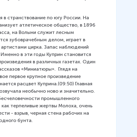
я в странствование по югу России. На 
ганизует атлетическое общество, в 1896 
сса, на Волыни служит лесным 
ся зубоврачебным делом, играет в 
 артистами цирка. Запас наблюдений 
Именно в эти годы Куприн становится 
роизведения в различных газетах. Один 
ассказов «Миниатюры».  Глядя на 
вое первое крупное произведение 
ается расцвет Куприна.(09:50) Главная 
розвучала необычно ново и значительно. 
 бесчеловечности промышленного 
 как терпеливые жертвы Молоха, очень 
сти - взрыв, черная стена рабочих на 
одного бунта. 