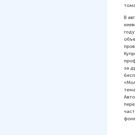
тома
В ав
киев
году
объе
пров
Купр
проф
за д
бесп
«Мол
тема
Авто
пере
част
фоне