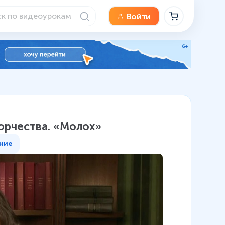
Войти
творчества. «Молох»
ние