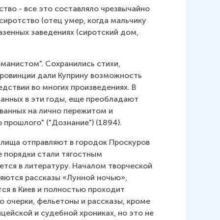
ство - все это составляло чрезвычайно 
сиротство (отец умер, когда мальчику 
азенных заведениях (сиротский дом, 
манистом". Сохранились стихи, 
 провинции дали Куприну возможность 
дствии во многих произведениях. В 
исанных в эти годы, еще преобладают 
ванных на лично пережитом и 
 прошлого" ("Дознание") (1894).
илища отправляют в городок Проскуров 
 порядки стали тягостным 
тся в литературу. Началом творческой 
ляются рассказы «Лунной ночью», 
ся в Киев и полностью проходит 
 очерки, фельетоны и рассказы, кроме 
ейской и судебной хрониках, но это не 