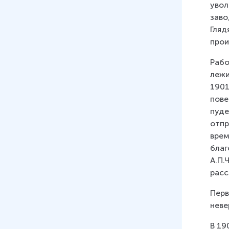
увол
заво
Гляд
прои
Рабо
лежи
1901
пове
пуде
отпр
врем
благ
А.П.
расс
Перв
неве
В 19