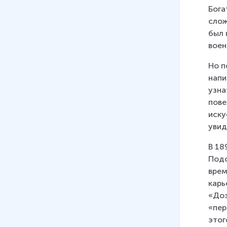
Бога
слож
был 
воен
Но п
напи
узна
пове
иску
увид
В 18
Подо
врем
карь
«Доз
«пер
этог