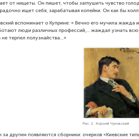
ает от нищеты. Он пишет, чтобы заглушить чувство голода
радочно ищет себя, зарабатывая копейки. Он как бы кол
вский вспоминает о Куприне: « Вечно его мучила жажда и
ботают люди различных профессий,… жаждал узнать всю 
 не терпел полузнайства…»
Рис. 2. Корней Чуковский
 за другим появляются сборники: очерков «Киевские тип