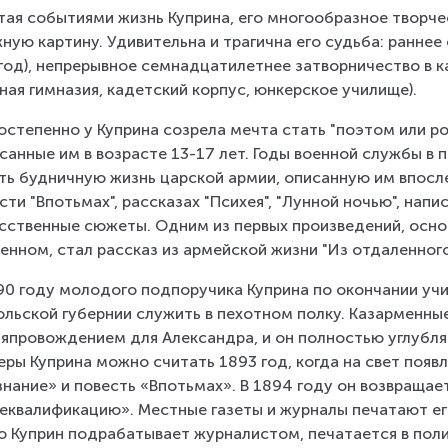
тая событиями жизнь Куприна, его многообразное творче
ную картину. Удивительна и трагична его судьба: раннее 
год), непрерывное семнадцатилетнее затворничество в к
ная гимназия, кадетский корпус, юнкерское училище).
остепенно у Куприна созрела мечта стать "поэтом или ро
санные им в возрасте 13-17 лет. Годы военной службы в
ть будничную жизнь царской армии, описанную им впосле
сти "Впотьмах", рассказах "Психея", "Лунной ночью", нап
сственные сюжеты. Одним из первых произведений, осно
енном, стал рассказ из армейской жизни "Из отдаленного
90 году молодого подпоручика Куприна по окончании уч
льской губернии служить в пехотном полку. Казарменные
япровождением для Александра, и он полностью углубляе
еры Куприна можно считать 1893 год, когда на свет появ
нание» и повесть «Впотьмах». В 1894 году он возвращает
еквалификацию». Местные газеты и журналы печатают его
о Куприн подрабатывает журналистом, печатается в полиц