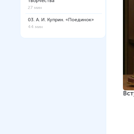
творчества
27 мин
03
.
А. И. Куприн. «Поединок»
44 мин
Вст