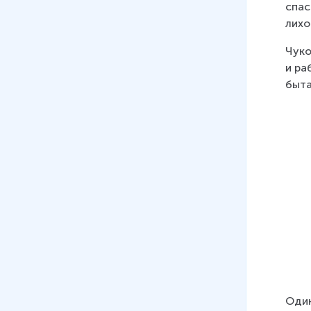
спас
лихо
Чуко
и ра
быта
Один