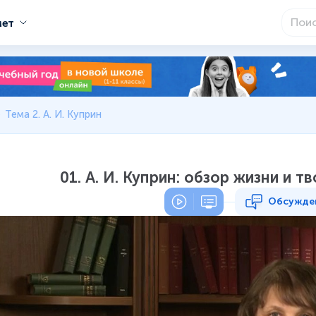
мет
Тема 2. А. И. Куприн
01. А. И. Куприн: обзор жизни и 
Обсужде