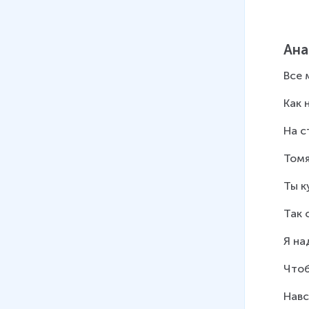
Ана
Все 
Как 
На с
Томя
Ты к
Так 
Я на
Чтоб
Навс