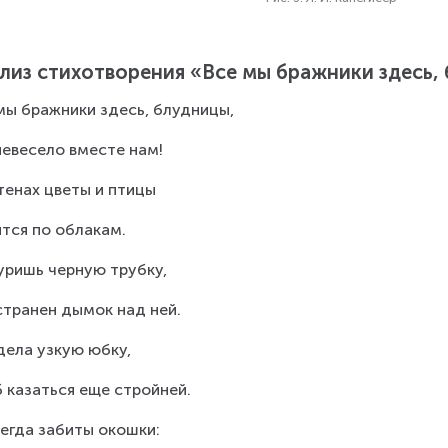
лиз стихотворения «Все мы бражники здесь,
мы бражники здесь, блудницы,
невесело вместе нам!
тенах цветы и птицы
тся по облакам.
уришь черную трубку,
странен дымок над ней.
дела узкую юбку,
 казаться еще стройней.
егда забиты окошки: