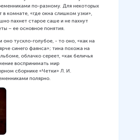
ременниками по-разному. Для некоторых 
 в комнате, «где окна слишком узки», 
шно пахнет старое саше и не пахнут 
еты – ее основное понятия.
 оно тускло-голубое, - то оно, «как на 
ярче синего фаянса»; тина похожа на 
льбоме, облачко сереет, «как беличья 
мение воспринимать мир 
орном сборнике «Четки» Л. И. 
ременниками полярно.