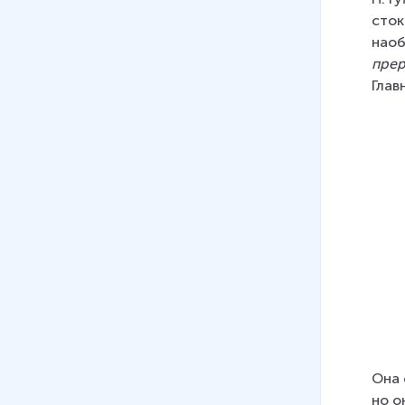
сток
наоб
прер
Глав
Она 
но о