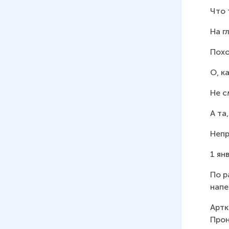
Что 
На г
Похо
О, к
Не с
А та
Непр
1 ян
По р
напе
Артк
Прон