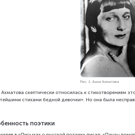
Рис. 1. Анна Ахматова
 Ахматова скептически относилась к стихотворениям это
тейшими стихами бедной девочки». Но она была несправ
бенность поэтики
умилев в «Письмах о русской поэзии» писал: «Паузы помо