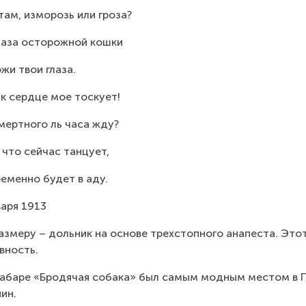
там, изморозь или гроза?
лаза осторожной кошки
жи твои глаза.
ак сердце мое тоскует!
мертного ль часа жду?
, что сейчас танцует,
еменно будет в аду.
варя 1913
азмеру – дольник на основе трехстопного анапеста. Это
вность.
абаре «Бродячая собака» был самым модным местом в Пет
ин.