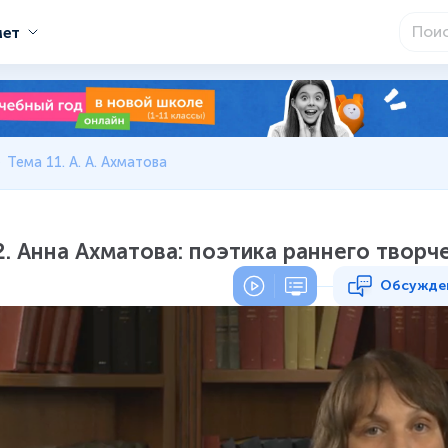
мет
Тема 11. А. А. Ахматова
2. Анна Ахматова: поэтика раннего творч
Обсужде