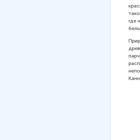
крас
тако
где 
белы
Прир
древ
парч
расп
непо
Канн