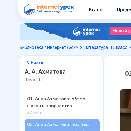
Класс
Пред
Библиотека «ИнтернетУрок»
Литература, 11 класс
Назад
А. А. Ахматова
0
Тема
11
01
.
Анна Ахматова: обзор
жизни и творчества
37 мин
02
.
Анна Ахматова: поэтика