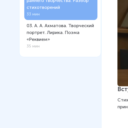
раннего творчества. Разбор
стихотворений
33 мин
03
.
А. А. Ахматова. Творческий
портрет. Лирика. Поэма
«Реквием»
35 мин
Вст
Стих
прин