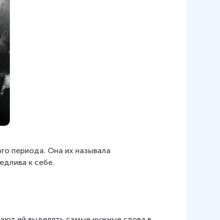
го периода. Она их называла 
едлива к себе.
гают ей выделять самые нужные слова в 