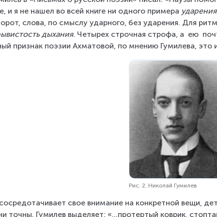
е, и я не нашел во всей книге ни одного примера 
ударения
орот, слова, по смыслу ударного, без ударения. Для рит
ывистость дыхания
. Четырех строчная строфа, а  ею  поч
ный признак поэзии Ахматовой, по мнению Гумилева, это 
Рис. 2. Николай Гумилев
сосредотачивает свое внимание на конкретной вещи, дета
ни точны. Гумилев выделяет: «…протертый коврик, стопта