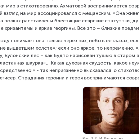
ки мир в стихотворениях Ахматовой воспринимается сов
й взгляд на мир ассоциировался с мещанским. «Она живет
на полках расставлены блестящие севрские статуэтки, ду
е хризантемы и яркие георгины. Все это – близкие предм
оду понимает она только через них, небо в ее глазах, если
не выцветшем холсте»; если оно яркое, то непременно, «
у, Булонский лес – как будто нарисован тушью в старом а
ластанная шкурка»… Какая духовная скудость, какое неу
средственно!» - так неприязненно высказался  о стихотв
егисер. Страдания героини и героя воспринимаются сов
Рис. 3. Л. И. Канегисер