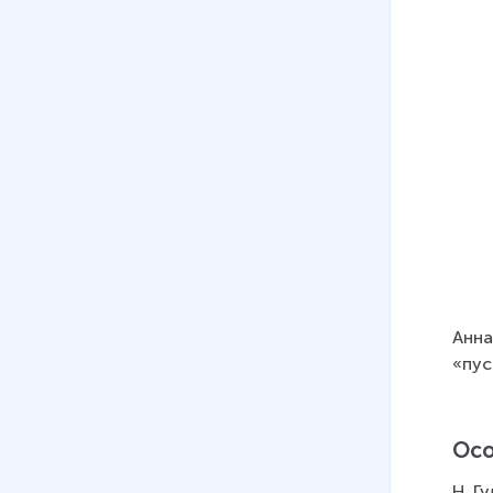
Анна
«пус
Осо
Н. Г