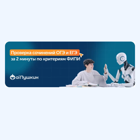
Обучение
ИнтернетУрок