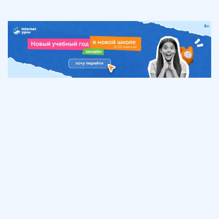
Обучение
ИнтернетУрок
Помощь
© ИнтернетУрок, 2009-
2026
8 (800) 775-41-21
info@interneturok.ru