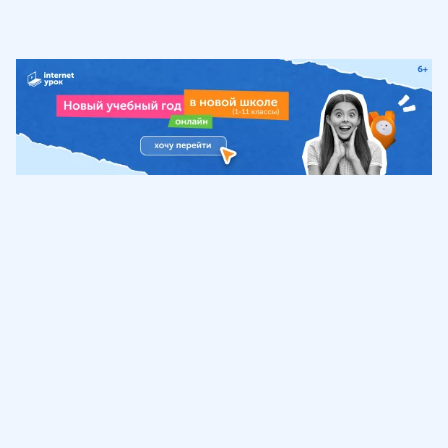
Обучение
ИнтернетУрок
Помощь
© ИнтернетУрок, 2009-
2026