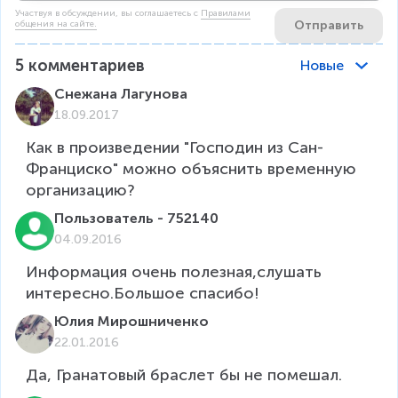
Участвуя в обсуждении, вы соглашаетесь c
Правилами
Отправить
общения на сайте.
5
комментариев
Новые
Снежана Лагунова
18.09.2017
Как в произведении "Господин из Сан-
Франциско" можно объяснить временную 
организацию?
Пользователь - 752140
04.09.2016
Информация очень полезная,слушать 
интересно.Большое спасибо! 
Юлия Мирошниченко
22.01.2016
Да, Гранатовый браслет бы не помешал.