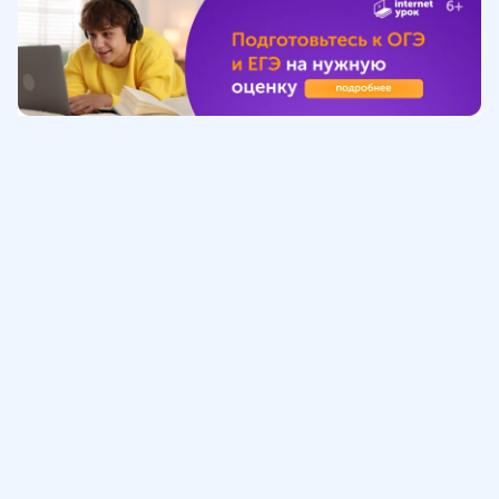
Обучение
ИнтернетУрок
Помощь
© ИнтернетУрок, 2009-
2026
8 (800) 775-41-21
info@interneturok.ru
101 000, г. Москва а/я 711 ООО «ИНТЕРДА»