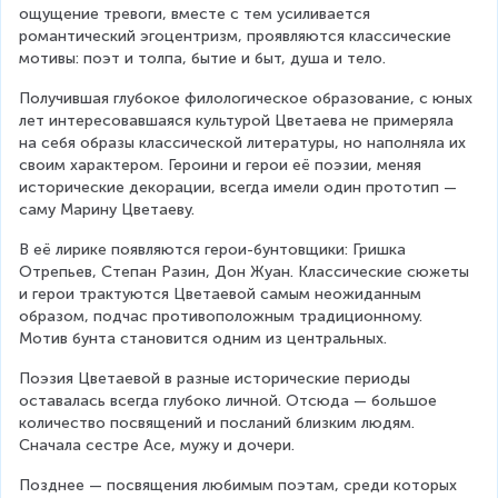
ощущение тревоги, вместе с тем усиливается 
романтический эгоцентризм, проявляются классические 
мотивы: поэт и толпа, бытие и быт, душа и тело.
Получившая глубокое филологическое образование, с юных 
лет интересовавшаяся культурой Цветаева не примеряла 
на себя образы классической литературы, но наполняла их 
своим характером. Героини и герои её поэзии, меняя 
исторические декорации, всегда имели один прототип — 
саму Марину Цветаеву.
В её лирике появляются герои-бунтовщики: Гришка 
Отрепьев, Степан Разин, Дон Жуан. Классические сюжеты 
и герои трактуются Цветаевой самым неожиданным 
образом, подчас противоположным традиционному. 
Мотив бунта становится одним из центральных.
Поэзия Цветаевой в разные исторические периоды 
оставалась всегда глубоко личной. Отсюда — большое 
количество посвящений и посланий близким людям. 
Сначала сестре Асе, мужу и дочери.
Позднее — посвящения любимым поэтам, среди которых 