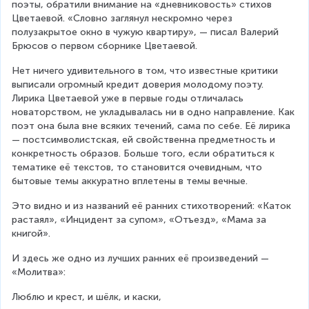
поэты, обратили внимание на «дневниковость» стихов 
Цветаевой. «Словно заглянул нескромно через 
полузакрытое окно в чужую квартиру», — писал Валерий 
Брюсов о первом сборнике Цветаевой.
Нет ничего удивительного в том, что известные критики 
выписали огромный кредит доверия молодому поэту. 
Лирика Цветаевой уже в первые годы отличалась 
новаторством, не укладывалась ни в одно направление. Как 
поэт она была вне всяких течений, сама по себе. Её лирика 
— постсимволистская, ей свойственна предметность и 
конкретность образов. Больше того, если обратиться к 
тематике её текстов, то становится очевидным, что 
бытовые темы аккуратно вплетены в темы вечные.
Это видно и из названий её ранних стихотворений: «Каток 
растаял», «Инцидент за супом», «Отъезд», «Мама за 
книгой».
И здесь же одно из лучших ранних её произведений — 
«Молитва»:
Люблю и крест, и шёлк, и каски,