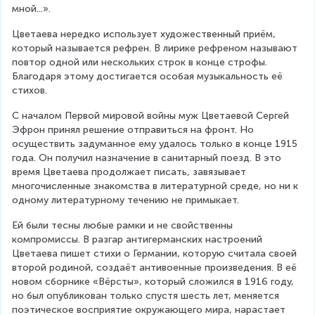
мной...».
Цветаева нередко использует художественный приём, 
который называется рефрен. В лирике рефреном называют 
повтор одной или нескольких строк в конце строфы. 
Благодаря этому достигается особая музыкальность её 
стихов.
С началом Первой мировой войны муж Цветаевой Сергей 
Эфрон принял решение отправиться на фронт. Но 
осуществить задуманное ему удалось только в конце 1915 
года. Он получил назначение в санитарный поезд. В это 
время Цветаева продолжает писать, завязывает 
многочисленные знакомства в литературной среде, но ни к 
одному литературному течению не примыкает.
Ей были тесны любые рамки и не свойственны 
компромиссы. В разгар антигерманских настроений 
Цветаева пишет стихи о Германии, которую считала своей 
второй родиной, создаёт антивоенные произведения. В её 
новом сборнике «Вёрсты», который сложился в 1916 году, 
но был опубликован только спустя шесть лет, меняется 
поэтическое восприятие окружающего мира, нарастает 