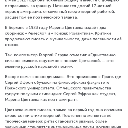
В мае 1922 года она покинула родину и вместе с дочерью 
отправилась за границу. Начинается долгий 17-летний 
период эмиграции, отмеченный плодотворной работой, 
расцветом её поэтического таланта.
В Берлине в 1923 году Марина Цветаева издаёт два 
сборника: «Ремесло» и «Психея: Романтика». Критики 
продолжают писать о музыкальности, даже песенности её 
стихов.
Так, композитор Георгий Струве отметил: «Единственно 
сильное влияние, ощутимое в поэзии Цветаевой, — это 
влияние русской народной песни».
Вскоре семья воссоединилась. Это произошло в Праге, где 
Сергей Эфрон обучался на философском факультете 
Пражского университета. От чешского правительства 
супруги получили стипендию: Сергей Эфрон как студент, 
Марина Цветаева как поэт-эмигрант.
Цветаева много писала, только за первый год она сочинила 
около сотни стихотворений. Постепенно меняется её 
творческая манера: ритм становится рваным, более 
значимыми становятся интонационные паузы, восклицания 