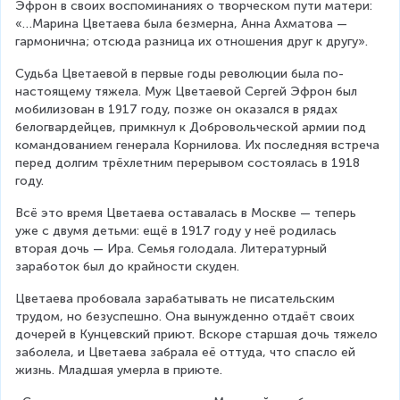
Эфрон в своих воспоминаниях о творческом пути матери: 
«…Марина Цветаева была безмерна, Анна Ахматова — 
гармонична; отсюда разница их отношения друг к другу».
Судьба Цветаевой в первые годы революции была по-
настоящему тяжела. Муж Цветаевой Сергей Эфрон был 
мобилизован в 1917 году, позже он оказался в рядах 
белогвардейцев, примкнул к Добровольческой армии под 
командованием генерала Корнилова. Их последняя встреча 
перед долгим трёхлетним перерывом состоялась в 1918 
году.
Всё это время Цветаева оставалась в Москве — теперь 
уже с двумя детьми: ещё в 1917 году у неё родилась 
вторая дочь — Ира. Семья голодала. Литературный 
заработок был до крайности скуден.
Цветаева пробовала зарабатывать не писательским 
трудом, но безуспешно. Она вынужденно отдаёт своих 
дочерей в Кунцевский приют. Вскоре старшая дочь тяжело 
заболела, и Цветаева забрала её оттуда, что спасло ей 
жизнь. Младшая умерла в приюте.