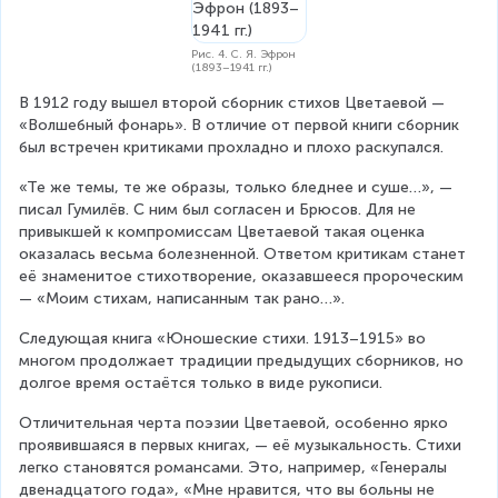
Рис. 4. С. Я. Эфрон
(1893–1941 гг.)
В 1912 году вышел второй сборник стихов Цветаевой — 
«Волшебный фонарь». В отличие от первой книги сборник 
был встречен критиками прохладно и плохо раскупался. 
«Те же темы, те же образы, только бледнее и суше…», — 
писал Гумилёв. С ним был согласен и Брюсов. Для не 
привыкшей к компромиссам Цветаевой такая оценка 
оказалась весьма болезненной. Ответом критикам станет 
её знаменитое стихотворение, оказавшееся пророческим 
— «Моим стихам, написанным так рано…».
Следующая книга «Юношеские стихи. 1913–1915» во 
многом продолжает традиции предыдущих сборников, но 
долгое время остаётся только в виде рукописи.
Отличительная черта поэзии Цветаевой, особенно ярко 
проявившаяся в первых книгах, — её музыкальность. Стихи 
легко становятся романсами. Это, например, «Генералы 
двенадцатого года», «Мне нравится, что вы больны не 