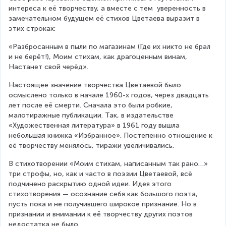
интереса к её творчеству, а вместе с тем  уверенность в 
замечательном будущем её стихов Цветаева выразит в 
этих строках:
«Разбросанным в пыли по магазинам (Где их никто не брал 
и не берёт!), Моим стихам, как драгоценным винам, 
Настанет свой черёд».
Настоящее значение творчества Цветаевой было 
осмыслено только в начале 1960-х годов, через двадцать 
лет после её смерти. Сначала это были робкие, 
малотиражные публикации. Так, в издательстве 
«Художественная литература» в 1961 году вышла 
небольшая книжка «Избранное». Постепенно отношение к 
её творчеству менялось, тиражи увеличивались.
В стихотворении «Моим стихам, написанным так рано…» 
три строфы, но, как и часто в поэзии Цветаевой, всё 
подчинено раскрытию одной идеи. Идея этого 
стихотворения — осознание себя как большого поэта, 
пусть пока и не получившего широкое признание. Но в 
признании и внимании к её творчеству других поэтов 
недостатка не было.