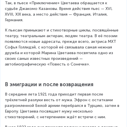
Так, в пьесе «Приключение» Цветаева обращается к 
судьбе Джакомо Казановы. Время действия пьес — XVI, 
XVIII, XIX века, а место действия — Франция, Италия, 
Германия.
К пьесам примыкают и стихотворные циклы, посвящённые 
театру, театральным актерам, людям театра. В её поэзии 
появляются новые адресаты, прежде всего, актриса МХТ 
Софья Голлидэй, с которой её связывала самая нежная 
дружба и которой Марина Цветаева посвятила одно из 
своих самых известных произведений — 
автобиографическую «Повесть о Сонечке».
В эмиграции и после возвращения
В середине лета 1921 года приходит первая после 
трёхлетней разлуки весть от мужа. Эфрон с остатками 
разгромленной Белой армии перебрался в Турцию, затем в 
Европу. Цветаева посвящает мужу несколько 
стихотворений, с нетерпением ждёт встречи с ним.