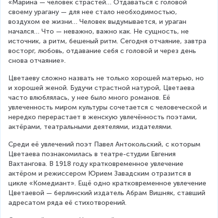
«Марина — человек страстей… Отдаваться с головой 
своему урагану — для нее стало необходимостью, 
воздухом ее жизни… Человек выдумывается, и ураган 
начался… Что — неважно, важно как. Не сущность, не 
источник, а ритм, бешеный ритм. Сегодня отчаяние, завтра 
восторг, любовь, отдавание себя с головой и через день 
снова отчаяние».
Цветаеву сложно назвать не только хорошей матерью, но 
и хорошей женой. Будучи страстной натурой, Цветаева 
часто влюблялась, у нее было много романов. Её 
увлеченность миром культуры сочетается с человеческой и 
нередко перерастает в женскую увлечённость поэтами, 
актёрами, театральными деятелями, издателями.
Среди её увлечений поэт Павел Антокольский, с которым 
Цветаева познакомилась в театре-студии Евгения 
Вахтангова. В 1918 году кратковременное увлечение 
актёром и режиссером Юрием Завадским отразится в 
цикле «Комедиант». Ещё одно кратковременное увлечение 
Цветаевой — берлинский издатель Абрам Вишняк, ставший 
адресатом ряда её стихотворений.