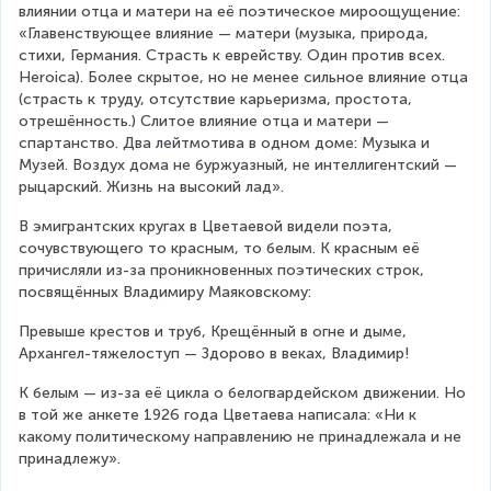
влиянии отца и матери на её поэтическое мироощущение: 
«Главенствующее влияние — матери (музыка, природа, 
стихи, Германия. Страсть к еврейству. Один против всех. 
Heroica). Более скрытое, но не менее сильное влияние отца 
(страсть к труду, отсутствие карьеризма, простота, 
отрешённость.) Слитое влияние отца и матери — 
спартанство. Два лейтмотива в одном доме: Музыка и 
Музей. Воздух дома не буржуазный, не интеллигентский — 
рыцарский. Жизнь на высокий лад».
В эмигрантских кругах в Цветаевой видели поэта, 
сочувствующего то красным, то белым. К красным её 
причисляли из-за проникновенных поэтических строк, 
посвящённых Владимиру Маяковскому:
Превыше крестов и труб, Крещённый в огне и дыме, 
Архангел-тяжелоступ — Здорово в веках, Владимир!
К белым — из-за её цикла о белогвардейском движении. Но 
в той же анкете 1926 года Цветаева написала: «Ни к 
какому политическому направлению не принадлежала и не 
принадлежу».