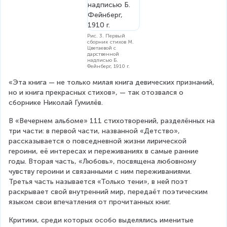
Рис. 3. Первый
сборник стихов М.
Цветаевой с
дарственной
надписью Б.
Фейнберг, 1910 г.
«Эта книга — не только милая книга девических признаний, 
но и книга прекрасных стихов», — так отозвался о 
сборнике Николай Гумилёв.
В «Вечернем альбоме» 111 стихотворений, разделённых на 
три части: в первой части, названной «Детство», 
рассказывается о повседневной жизни лирической 
героини, её интересах и переживаниях в самые ранние 
годы. Вторая часть, «Любовь», посвящена любовному 
чувству героини и связанными с ним переживаниями. 
Третья часть называется «Только тени», в ней поэт 
раскрывает свой внутренний мир, передаёт поэтическим 
языком свои впечатления от прочитанных книг.
Критики, среди которых особо выделялись именитые 