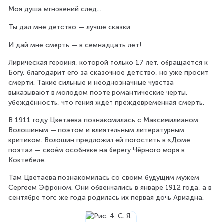
Моя душа мгновений след...
Ты дал мне детство — лучше сказки
И дай мне смерть — в семнадцать лет!
Лирическая героиня, которой только 17 лет, обращается к 
Богу, благодарит его за сказочное детство, но уже просит 
смерти. Такие сильные и неоднозначные чувства 
выказывают в молодом поэте романтические черты, 
убеждённость, что гения ждёт преждевременная смерть.
В 1911 году Цветаева познакомилась с Максимилианом 
Волошиным — поэтом и влиятельным литературным 
критиком. Волошин предложил ей погостить в «Доме 
поэта» — своём особняке на берегу Чёрного моря в 
Коктебеле.
Там Цветаева познакомилась со своим будущим мужем 
Сергеем Эфроном. Они обвенчались в январе 1912 года, а в 
сентябре того же года родилась их первая дочь Ариадна.