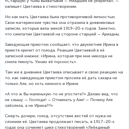
«Старшую у тьмы выхватывая — Младшей не уберегла», — 
напишет Цветаева в стихотворении.
Но как мать Цветаева была противоречивой личностью. 
Свои материнские чувства она отразила в дневниковых 
записях, которые вела зимой 1919–20-х годов. Заметно, 
что симпатии Цветаевой на стороне старшей — Ариадны.
Заведующая приютом сообщает, что двухлетняя Ирина в 
приюте кричит от голода. Реакция Цветаевой в её 
записной книжке: «Ирина, которая при мне никогда не 
смела пикнуть. Узнаю её гнусность».
Там же в дневнике Цветаева описывает и свою реакцию на 
то, как заведующая приютом просила её дать сахара не 
только Але, но хоть немного и Ирине.
«А что ж Вы маленькую-то не угостите?» Делаю вид, что 
не слышу. — Господи! — Отнимать у Али! — Почему Аля 
заболела, а не Ирина?!!»
Смерть дочери, голод, отсутствие вестей от мужа не 
сломили её. Цветаева продолжает писать, в 1917–20-х 
годах она сочиняет цикл стихотворений «Лебединый 