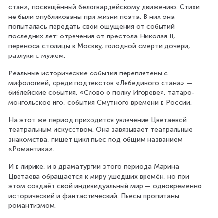
стан», посвящённый белогвардейскому движению. Стихи 
не были опубликованы при жизни поэта. В них она 
попыталась передать свои ощущения от событий 
последних лет: отречения от престола Николая II, 
переноса столицы в Москву, голодной смерти дочери, 
разлуки с мужем.
Реальные исторические события переплетены с 
мифологией, среди подтекстов «Лебединого стана» — 
библейские события, «Слово о полку Игореве», татаро-
монгольское иго, события Смутного времени в России.
На этот же период приходится увлечение Цветаевой 
театральным искусством. Она завязывает театральные 
знакомства, пишет цикл пьес под общим названием 
«Романтика».
И в лирике, и в драматургии этого периода Марина 
Цветаева обращается к миру ушедших времён, но при 
этом создаёт свой индивидуальный мир — одновременно 
исторический и фантастический. Пьесы пропитаны 
романтизмом.