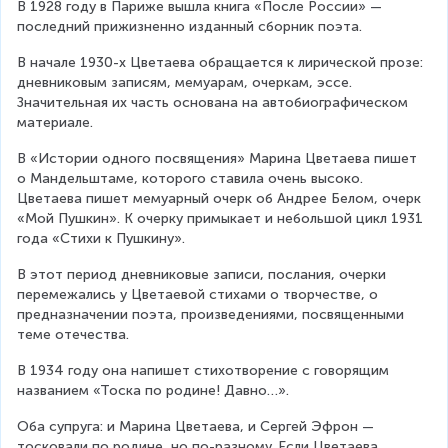
В 1928 году в Париже вышла книга «После России» — 
последний прижизненно изданный сборник поэта.
В начале 1930-х Цветаева обращается к лирической прозе: 
дневниковым записям, мемуарам, очеркам, эссе. 
Значительная их часть основана на автобиографическом 
материале.
В «Истории одного посвящения» Марина Цветаева пишет 
о Мандельштаме, которого ставила очень высоко. 
Цветаева пишет мемуарный очерк об Андрее Белом, очерк 
«Мой Пушкин». К очерку примыкает и небольшой цикл 1931 
года «Стихи к Пушкину».
В этот период дневниковые записи, послания, очерки 
перемежались у Цветаевой стихами о творчестве, о 
предназначении поэта, произведениями, посвященными 
теме отечества.
В 1934 году она напишет стихотворение с говорящим 
названием «Тоска по родине! Давно…».
Оба супруга: и Марина Цветаева, и Сергей Эфрон — 
тосковали по родине, но по-разному. Если Цветаева 