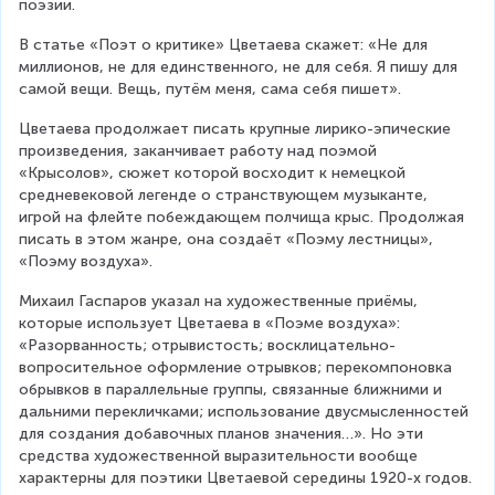
поэзии.
В статье «Поэт о критике» Цветаева скажет: «Не для 
миллионов, не для единственного, не для себя. Я пишу для 
самой вещи. Вещь, путём меня, сама себя пишет».
Цветаева продолжает писать крупные лирико-эпические 
произведения, заканчивает работу над поэмой 
«Крысолов», сюжет которой восходит к немецкой 
средневековой легенде о странствующем музыканте, 
игрой на флейте побеждающем полчища крыс. Продолжая 
писать в этом жанре, она создаёт «Поэму лестницы», 
«Поэму воздуха».
Михаил Гаспаров указал на художественные приёмы, 
которые использует Цветаева в «Поэме воздуха»: 
«Разорванность; отрывистость; восклицательно-
вопросительное оформление отрывков; перекомпоновка 
обрывков в параллельные группы, связанные ближними и 
дальними перекличками; использование двусмысленностей 
для создания добавочных планов значения…». Но эти 
средства художественной выразительности вообще 
характерны для поэтики Цветаевой середины 1920-х годов.