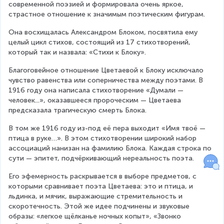
современной поэзией и формировала очень яркое, 
страстное отношение к значимым поэтическим фигурам.
Она восхищалась Александром Блоком, посвятила ему 
целый цикл стихов, состоящий из 17 стихотворений, 
который так и назвала: «Стихи к Блоку».
Благоговейное отношение Цветаевой к Блоку исключало 
чувство равенства или соперничества между поэтами. В 
1916 году она написала стихотворение «Думали — 
человек...», оказавшееся пророческим — Цветаева 
предсказала трагическую смерть Блока.
В том же 1916 году из-под её пера выходит «Имя твоё — 
птица в руке…». В этом стихотворении широкий набор 
ассоциаций нанизан на фамилию Блока. Каждая строка по 
сути — эпитет, подчёркивающий нереальность поэта.
Его эфемерность раскрывается в выборе предметов, с 
которыми сравнивает поэта Цветаева: это и птица, и 
льдинка, и мячик, выражающие стремительность и 
скоротечность. Этой же идее подчинены и звуковые 
образы: «легкое щёлканье ночных копыт», «Звонко 