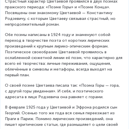
Страстный характер Цветаевой проявился в двух поэмах 
пражского периода: «Поэме Горы» и «Поэме Конца». 
Посвящены они знакомому Цветаевой — Константину 
Родзевичу, с которым Цветаеву связывал страстный, но 
непродолжительный роман.
Обе поэмы написаны в 1924 году и знаменуют собой 
переход в творчестве поэта от коротких лирических 
произведений к крупным лирико-эпическим формам. 
Поэтическое своеобразие Цветаевой проявилось в 
ослабленной сюжетной линии её поэм, что характерно для 
всего её творчества: личные переживания, ощущения, 
облечённые в символы и метафоры, всегда выходят на 
первый план.
О своей поэме Цветаева писала так: «Поэма Горы — гора, 
с другой горы увиденная». И себя, и поэтического 
адресата в лице Родзевича она равняет с горами.
В феврале 1925 года у Цветаевой и Эфрона родился сын 
Георгий. Осенью того же года вся семья переезжает из 
Праги в Париж. Помимо лирических произведений, она 
пишет критические статьи, где размышляет о цели своей 