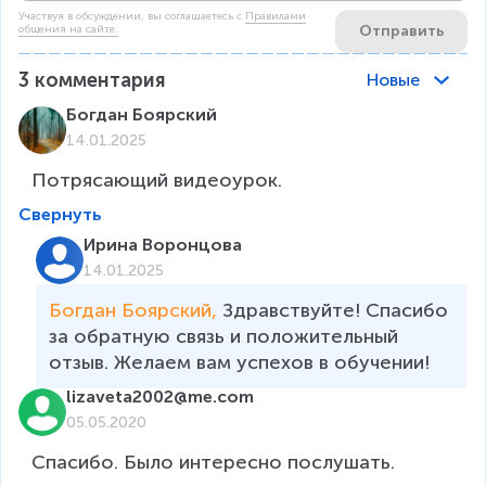
Участвуя в обсуждении, вы соглашаетесь c
Правилами
Отправить
общения на сайте.
3
комментария
Новые
Богдан Боярский
14.01.2025
Потрясающий видеоурок.
Свернуть
Ирина Воронцова
14.01.2025
Богдан Боярский, 
Здравствуйте! Спасибо 
за обратную связь и положительный 
отзыв. Желаем вам успехов в обучении!
lizaveta2002@me.com
05.05.2020
Спасибо. Было интересно послушать.