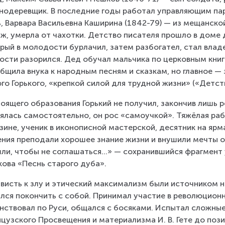
нодеревщик. В последние годы работал управляющим пар
, Варвара Васильевна Каширина (1842-79) — из мещанско
ж, умерла от чахотки. Детство писателя прошло в доме 
рый в молодости бурлачил, затем разбогател, стал владе
ости разорился. Дед обучал мальчика по церковным книг
бщила внука к народным песням и сказкам, но главное — 
го Горького, «крепкой силой для трудной жизни» («Детст
оящего образования Горький не получил, закончив лишь 
ялась самостоятельно, он рос «самоучкой». Тяжёлая рабо
зине, ученик в иконописной мастерской, десятник на ярма
ния преподали хорошее знание жизни и внушили мечты о
ли, чтобы не соглашаться...» — сохранившийся фрагмен
ова «Песнь старого дуба».
висть к злу и этический максимализм были источником н
лся покончить с собой. Принимал участие в революционн
нствовал по Руси, общался с босяками. Испытал сложные
цузского Просвещения и материализма И. В. Гете до пози