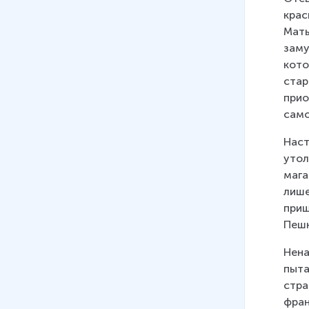
крас
Мать
заму
кото
стар
прио
само
Наст
утол
мага
лише
приш
Пешк
Нена
пыта
стра
фран