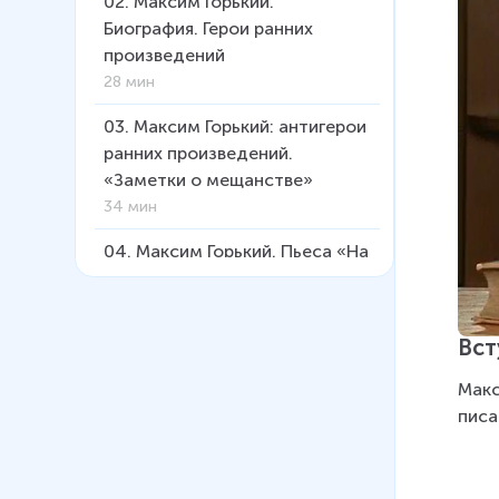
02
.
Максим Горький.
Биография. Герои ранних
произведений
28 мин
03
.
Максим Горький: антигерои
ранних произведений.
«Заметки о мещанстве»
34 мин
04
.
Максим Горький. Пьеса «На
дне»
7 мин
Вст
05
.
Максим Горький. «На дне»:
поэтика пьесы
Макс
21 мин
писа
06
.
Максим Горький: «На дне».
Что такое правда?