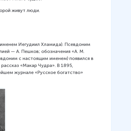
торой живут люди.
д именем Иегудиил Хламида). Псевдоним 
ией — А. Пешков; обозначения «А. М. 
евдоним с настоящим именем) появился в 
 рассказ «Макар Чудра». В 1895, 
нейшем журнале «Русское богатство» 