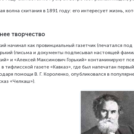
ая волна скитания в 1891 году: его интересует жизнь, ко
нее творчество
кий начинал как провинциальный газетчик (печатался по
орький (письма и документы подписывал настоящей фамил
кий» и «Алексей Максимович Горький» контаминируют пс
 в тифлисской газете «Кавказ», где был напечатан первый
одаря помощи В. Г. Короленко, опубликовался в популяр
сказ «Челкаш»).