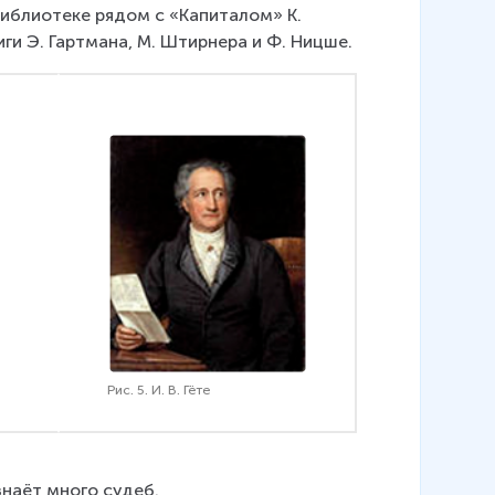
библиотеке рядом с «Капиталом» К. 
ги Э. Гартмана, М. Штирнера и Ф. Ницше.
Рис. 5. И. В. Гёте
знаёт много судеб.