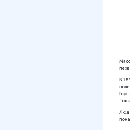
Макс
перв
В 18
появ
Горь
Толс
Люде
пона