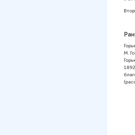
Втор
Ран
Горь
М. Г
Горь
1892
благ
(рас