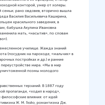
оходной конторой, умер от холеры. 
й семьи; рано овдовев, вторично вышла 
деда Василия Васильевича Каширина, 
льцем красильного заведения, в 
ам, бабушка Акулина Ивановна 
заменила мать, «насытив», по словам 
во»).
ремесленное училище. Жажда знаний 
та (посудник на пароходе, «мальчик» в 
рочных постройках и др.) и ранние 
 переустройстве мира. «Мы в мир 
т уничтоженной поэмы молодого 
равственных терзаний. В 1887 году 
ой пропаганде, «ходил в народ», 
 философские влияния: от идей 
тивизма Ж. М. Гюйо, романтизма Дж. 