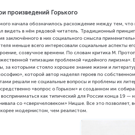
ои произведений Горького
мого начала обозначилось расхождение между тем, что пи
л видеть в нём рядовой читатель. Традиционный принцип
ия заключённого в них социального смысла применительн
теля меньше всего интересовали социальные аспекты его 
роение, созвучное времени. По словам критика М. Прото
жественной типизации проблемой «идейного лиризма». Е
ы, за которыми стояло хорошее знание жизни и литерату
ософию», которой автор наделял героев по собственному
тами решали не социальные вопросы и проблемы их литер
средственно «вопрос о Горьком» и созданном им собира
 восприниматься как типический для России конца 19 — на
нивала со «сверхчеловеком» Ницше. Все это позволяет, в
скорее модернистом, чем реалистом.