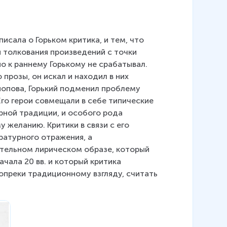
сала о Горьком критика, и тем, что 
 толкования произведений с точки 
о к раннему Горькому не срабатывал. 
прозы, он искал и находил в них 
попова, Горький подменил проблему 
го герои совмещали в себе типические 
рной традиции, и особого рода 
 желанию. Критики в связи с его 
атурного отражения, а 
тельном лирическом образе, который 
чала 20 вв. и который критика 
опреки традиционному взгляду, считать 