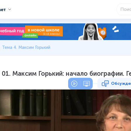
мет
Тема 4. Максим Горький
01. Максим Горький: начало биографии. 
Обсужде