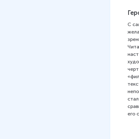
Гер
С са
жела
зрен
Чита
наст
худо
черт
«фил
текс
непо
стал
срав
его 