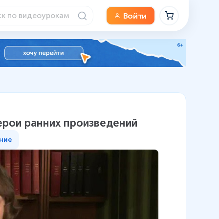
Войти
Герои ранних произведений
ние