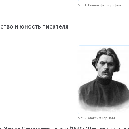
Рис. 1. Ранняя фотография
ство и юность писателя
Рис. 2. Максим Горький
, Максим Савватиевич Пешков (1840-71) — сын солдата, 