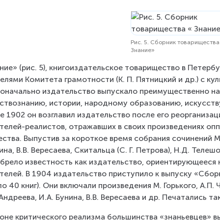
Рис. 5. Сборник товарищества
Знание»
ние» (рис. 5), книгоиздательское товарищество в Петербу
елями Комитета грамотности (К. П. Пятницкий и др.) с к
оначально издательство выпускало преимущественно нау
ствознанию, истории, народному образованию, искусству. 
е 1902 он возглавил издательство после его реорганизаци
телей-реалистов, отражавших в своих произведениях оп
ства. Выпустив за короткое время собрания сочинений М. Г
ина, В.В. Вересаева, Скитальца (С. Г. Петрова), Н.Д. Телеш
брело известность как издательство, ориентирующееся 
телей. В 1904 издательство приступило к выпуску «Сбор
о 40 книг). Они включали произведения М. Горького, А.П. 
 Андреева, И.А. Бунина, В.В. Вересаева и др. Печатались т
оне критического реализма большинства «знаньевцев» вы