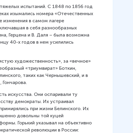
тяжелых испытаний. С 1848 по 1856 год 
теках изымались номера «Отечественных 
е изменения в самом лагере 
включавшая в себя разнообразных 
на, Герцена и В. Даля – была возможна 
нцу 40-х годов в нем усилились 
истую художественность», за «вечное» 
оеобразный «триумвират» Боткин, 
инского, таких как Чернышевский, и в 
 Гончарова.
ть искусства. Они оспаривали ту 
сству демократы. Их устраивал 
примирялись при жизни Белинского. Их 
ршенно довольны той куцей 
формы. Горький указывал на объективно 
кратической революции в России: 