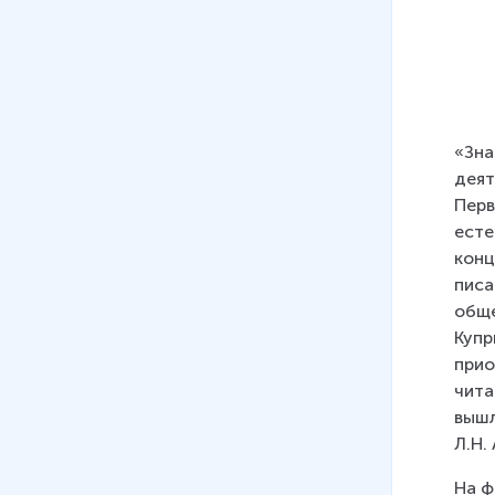
«Зна
деят
Перв
есте
конц
писа
обще
Купр
прио
чита
вышл
Л.Н.
На ф