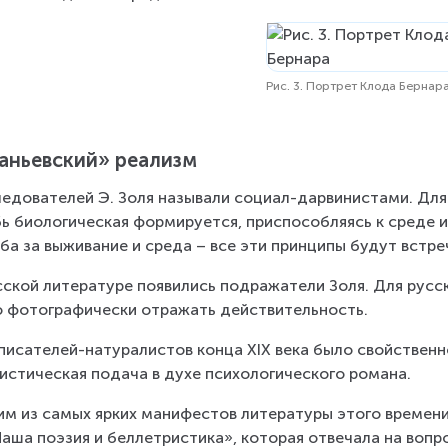
Рис. 3. Портрет Клода Бернар
аньевский» реализм
едователей Э. Золя называли социал-дарвинистами. Для 
ь биологическая формируется, приспособляясь к среде и 
ба за выживание и среда – все эти принципы будут встре
сской литературе появились подражатели Золя. Для русс
 фотографически отражать действительность.
писателей-натуралистов конца XIX века было свойственно
истическая подача в духе психологического романа.
м из самых ярких манифестов литературы этого времени с
Наша поэзия и беллетристика», которая отвечала на вопро