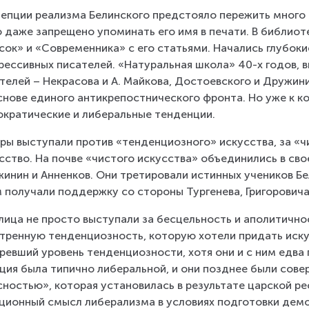
епции реализма Белинского предстояло пережить много 
 даже запрещено упоминать его имя в печати. В библио
сок» и «Современника» с его статьями. Начались глубоки
рессивных писателей. «Натуральная школа» 40-х годов, 
телей – Некрасова и А. Майкова, Достоевского и Дружини
снове единого антикрепостнического фронта. Но уже к ко
кратические и либеральные тенденции.
ры выступали против «тенденциозного» искусства, за «ч
сство. На почве «чистого искусства» объединились в св
инин и Анненков. Они третировали истинных учеников Бел
 получали поддержку со стороны Тургенева, Григоровича,
лица не просто выступали за бесцельность и аполитичнос
тренную тенденциозность, которую хотели придать иску
ревший уровень тенденциозности, хотя они и с ним едва 
ция была типично либеральной, и они позднее были сове
сностью», которая установилась в результате царской ре
ционный смысл либерализма в условиях подготовки демо