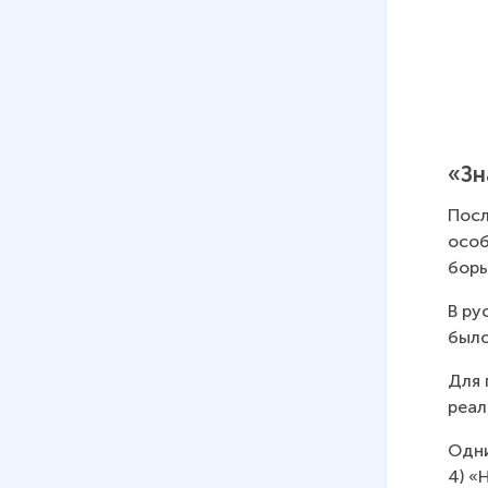
«Зн
Посл
особ
борь
В ру
было
Для 
реал
Одни
4) «