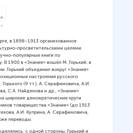
 «
рге, в 1898–1913 организованное 
ультурно-просветительскими целями. 
чно-популярные книги по 
В 1900 в «Знание» вошёл М. Горький; в 
и. Горький объединил вокруг «Знания» 
позиционные настроения русского 
орького (9 тт.), А. Серафимовича, А.И. 
ова, С.А. Найденова и др., «Знание» 
на широкие демократические круги 
ников товарищества «Знание» (до 1913 
Чехова, А.И. Куприна, А. Серафимовича, 
акже переводы.
делялись, с одной стороны, Горький и 