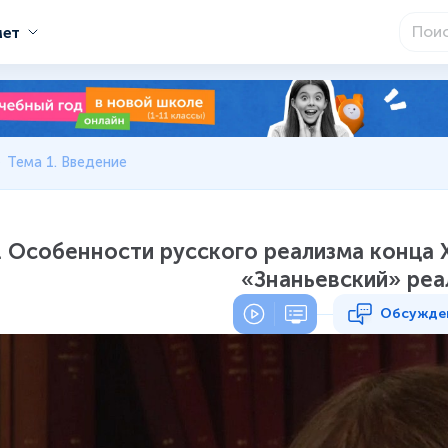
мет
Тема 1. Введение
. Особенности русского реализма конца XI
«Знаньевский» реа
Обсужде