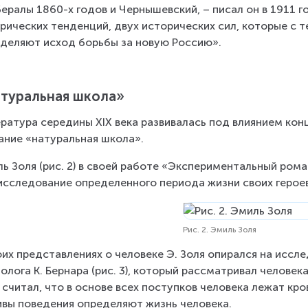
ералы 1860-х годов и Чернышевский, – писал он в 1911 го
рических тенденций, двух исторических сил, которые с т
деляют исход борьбы за новую Россию».
туральная школа»
ратура середины XIX века развивалась под влиянием конц
ание «натуральная школа».
ь Золя (рис. 2) в своей работе «Экспериментальный рома
исследование определенного периода жизни своих героев
Рис. 2. Эмиль Золя
оих представлениях о человеке Э. Золя опирался на иссл
олога К. Бернара (рис. 3), который рассматривал человек
 считал, что в основе всех поступков человека лежат кров
вы поведения определяют жизнь человека.