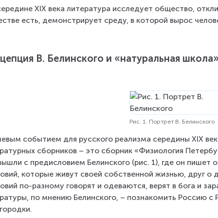
 середине XIX века литература исследует общество, откли
стве есть, демонстрирует среду, в которой вырос челов
цепция В. Белинского и «натуральная школа
Рис. 1. Портрет В. Белинского
евым событием для русского реализма середины XIX века
ратурных сборников – это сборник «Физиология Петербур
вышли с предисловием Белинского (рис. 1), где он пишет о
овий, которые живут своей собственной жизнью, друг о д
овий по-разному говорят и одеваются, верят в бога и за
ратуры, по мнению Белинского, – познакомить Россию с 
городки.