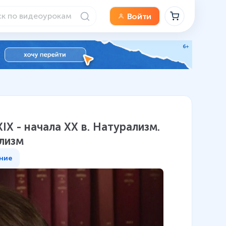
Войти
X - начала XX в. Натурализм.
лизм
ние