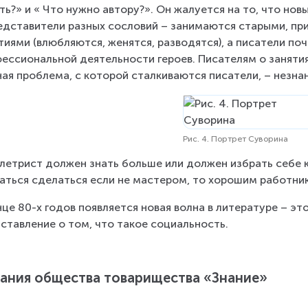
ть?» и « Что нужно автору?». Он жалуется на то, что но
едставители разных сословий – занимаются старыми, пр
тиями (влюбляются, женятся, разводятся), а писатели по
ессиональной деятельности героев. Писателям о занятиях
ная проблема, с которой сталкиваются писатели, – незна
Рис. 4. Портрет Суворина
летрист должен знать больше или должен избрать себе к
аться сделаться если не мастером, то хорошим работник
нце 80-х годов появляется новая волна в литературе – это
ставление о том, что такое социальность.
ания общества товарищества «Знание»