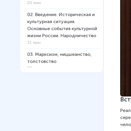
20 мин
02
.
Введение. Историческая и
культурная ситуация.
Основные события культурной
жизни России. Народничество
31 мин
03
.
Марксизм, ницшеанство,
толстовство
33 мин
04
.
Особенности русского
реализма конца XIX - начала
XX в. Натурализм.
Вст
«Знаньевский» реализм
23 мин
Реал
сере
05
.
Декаданс, модернизм,
чело
авангард: основные