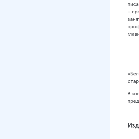
писа
– пр
заня
проф
глав
«Бел
стар
В ко
пред
Изд