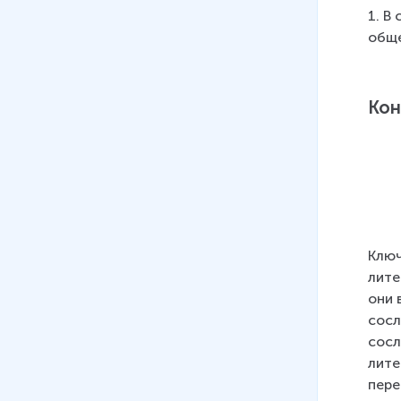
определения
1. В
41 мин
обще
06
.
Что такое свобода?
Позитивная и негативная
Кон
свобода
07
.
Ты свободен или тобой
манипулируют?
Ключ
лите
они 
сосл
сосл
лите
пере