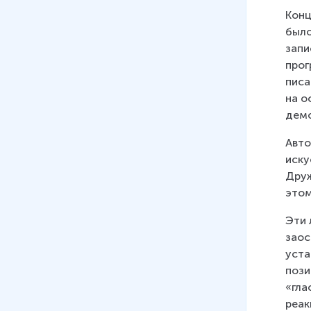
Конц
было
запи
прог
писа
на о
демо
Авто
иску
Друж
этом
Эти 
заос
уста
пози
«гла
реак