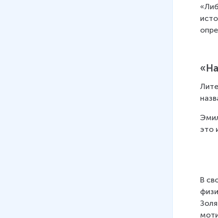
«Либ
исто
опре
«На
Лите
назв
Эмил
это 
В св
физи
Золя
моти