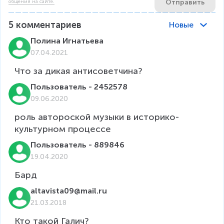
Отправить
общения на сайте.
5
комментариев
Новые
Полина Игнатьева
07.04.2021
Что за дикая антисоветчина?
Пользователь - 2452578
09.06.2020
роль автороской музыки в историко-
культурном процессе
Пользователь - 889846
19.04.2020
Бард
altavista09@mail.ru
21.03.2018
Кто такой Галич?