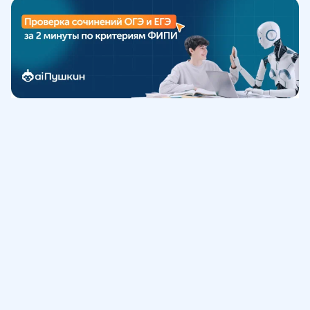
Обучение
ИнтернетУрок
Помощь
© ИнтернетУрок, 2009-
2026
8 (800) 775-41-21
info@interneturok.ru