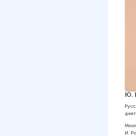
Ю. 
Русс
деят
Мног
И. Р