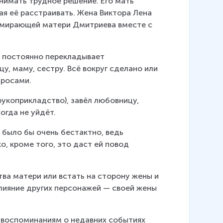
нимать трудное решение. Его мать 
лая её расстраивать. Жена Виктора Лена 
умирающей матери Дмитриева вместе с 
 постоянно перекладывает 
у, маму, сестру. Всё вокруг сделано или 
просами.
рукоприкладство), завёл любовницу, 
огда не уйдёт.
было бы очень бестактно, ведь 
 кроме того, это даст ей повод 
тва матери или встать на сторону жены и 
лияние других персонажей — своей жены 
 воспоминаниям о недавних событиях 