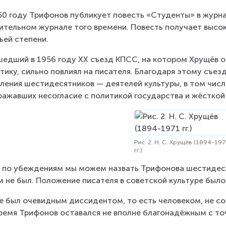
50 году Трифонов публикует повесть «Студенты» в журн
ительном журнале того времени. Повесть получает выс
ьей степени.
едший в 1956 году XX съезд КПСС, на котором Хрущёв ос
тику, сильно повлиял на писателя. Благодаря этому съе
ления шестидесятников — деятелей культуры, в том числ
ражавших несогласие с политикой государства и жёсткой
Рис. 2. Н. С. Хрущёв (1894-19
гг.)
 по убеждениям мы можем назвать Трифонова шестидеся
м не был. Положение писателя в советской культуре был
е был очевидным диссидентом, то есть человеком, не со
ремя Трифонов оставался не вполне благонадёжным с точ