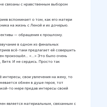
аче связаны с нравственным выбором 
иев вспоминает о том, как его матери 
ника на жизнь с Леной и их дочерью.
пективы — обращения к прошлому.
вучание в одном из финальных 
триев всё-таки предлагает ей совершить 
ен произошёл… <...> Это было очень 
 Витя. И не сердись. Просто так 
 интересы, свои увлечения на жену, то 
евается обмен в душе героя, тот 
акой-то мере предав интересы своей 
мен является материальным, связанным с 