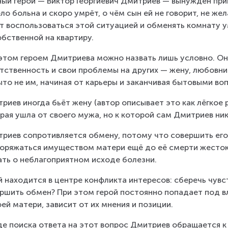
ный герой — Виктор Георгиевич Дмитриев — вынужден при
ло больна и скоро умрёт, о чём сын ей не говорит, не же
т воспользоваться этой ситуацией и обменять комнату 
обственной на квартиру.
этом героем Дмитриева можно назвать лишь условно. Он
тственность и свои проблемы на других — жену, любовниц
то не им, начиная от карьеры и заканчивая бытовыми во
риев иногда бьёт жену (автор описывает это как лёгкое 
рая ушла от своего мужа, но к которой сам Дмитриев ник
риев сопротивляется обмену, потому что совершить его 
оряжаться имуществом матери ещё до её смерти жестоко,
ть о неблагоприятном исходе болезни.
й находится в центре конфликта интересов: сберечь чувс
ршить обмен? При этом герой постоянно попадает под в
оей матери, зависит от их мнения и позиции.
де поиска ответа на этот вопрос Дмитриев обращается к