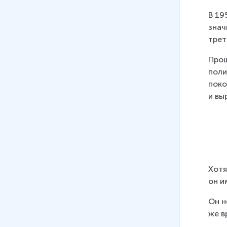
В 19
знач
трет
Прош
поли
поко
и вы
Хотя
он и
Он н
же в