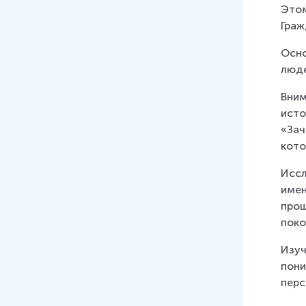
Этом
Граж
Осно
люде
Вним
исто
«Зач
кото
Иссл
имен
прош
поко
Изуч
пони
перс