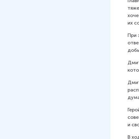
Глав
тяже
хоче
их с
При 
отве
добы
Дмит
кото
Дмит
расп
дума
Геро
сове
и св
В хо