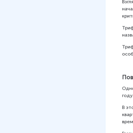
Взгл
нача
крит
Триф
назв
Триф
особ
Пов
Одно
году
В эт
квар
врем