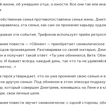
й жизни, об умершем отце, о юности. Все они так или ин
я.
собственная семья противопоставлена семье жены. Дмитр
онравилась эта семья, как сам он променял карьеру худож
ражая эти события, Трифонов использует приём ретрос
ание повести — «Обмен» — приобретает символическое з
одов произведения. Разговаривая со своей матерью, Дми
н и получает такой ответ: «Ты уже обменялся, Витя. Обм
о. И бывает всегда, каждый день, так что ты не удивляйся,
аметно…»
 героя утверждает, что он уже променял свою семью и её
 на другую семью. Под обменом в этом эпизоде подразум
р, который совершил Дмитриев, женившись на Лене и в к
ри, свои личные цели.
ание повести звучит символически: с одной стороны, об