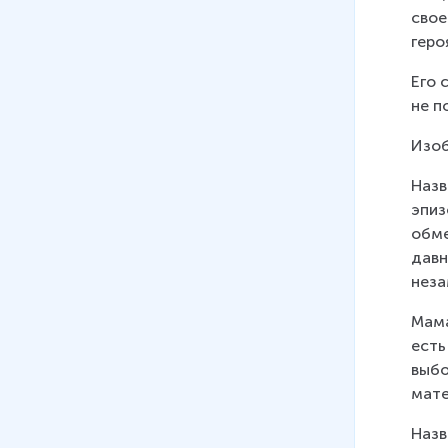
свое
геро
Его 
не п
Изоб
Назв
эпиз
обме
давн
нез
Мама
есть
выбо
мате
Назв