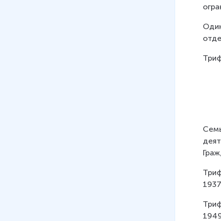
огра
Один
отде
Триф
Семь
деят
Граж
Триф
1937
Триф
1949