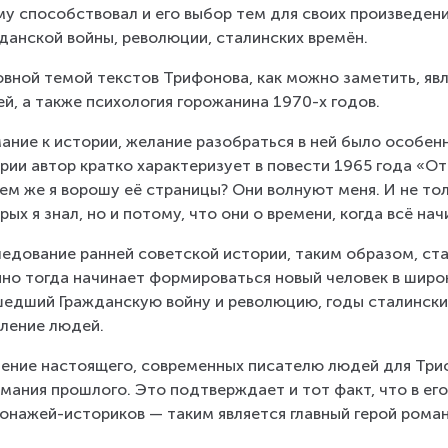
у способствовал и его выбор тем для своих произведени
данской войны, революции, сталинских времён.
вной темой текстов Трифонова, как можно заметить, явля
й, а также психология горожанина 1970-х годов.
ание к истории, желание разобраться в ней было особенн
рии автор кратко характеризует в повести 1965 года «От
ем же я ворошу её страницы? Они волнуют меня. И не тол
рых я знал, но и потому, что они о времени, когда всё на
едование ранней советской истории, таким образом, ст
но тогда начинает формироваться новый человек в широк
едший Гражданскую войну и революцию, годы сталински
ление людей.
ение настоящего, современных писателю людей для Три
мания прошлого. Это подтверждает и тот факт, что в ег
онажей-историков — таким является главный герой роман