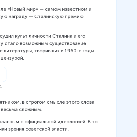
але «Новый мир» — самом известном и 
окую награду — Сталинскую премию 
удил культ личности Сталина и его 
зду стало возможным существование 
е литературы, творивших в 1960-е годы 
 цензурой.
71
тником, в строгом смысле этого слова 
о весьма сложным.
гласным с официальной идеологией. В то 
ки зрения советской власти.