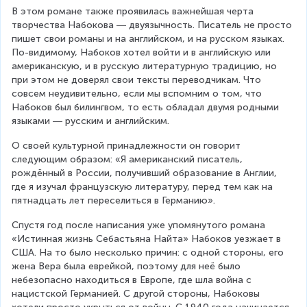
В этом романе также проявилась важнейшая черта 
творчества Набокова ― двуязычность. Писатель не просто 
пишет свои романы и на английском, и на русском языках. 
По-видимому, Набоков хотел войти и в английскую или 
американскую, и в русскую литературную традицию, но 
при этом не доверял свои тексты переводчикам. Что 
совсем неудивительно, если мы вспомним о том, что 
Набоков был билингвом, то есть обладал двумя родными 
языками ― русским и английским.
О своей культурной принадлежности он говорит 
следующим образом: «Я американский писатель, 
рождённый в России, получивший образование в Англии, 
где я изучал французскую литературу, перед тем как на 
пятнадцать лет переселиться в Германию».
Спустя год после написания уже упомянутого романа 
«Истинная жизнь Себастьяна Найта» Набоков уезжает в 
США. На то было несколько причин: с одной стороны, его 
жена Вера была еврейкой, поэтому для неё было 
небезопасно находиться в Европе, где шла война с 
нацистской Германией. С другой стороны, Набоковы 