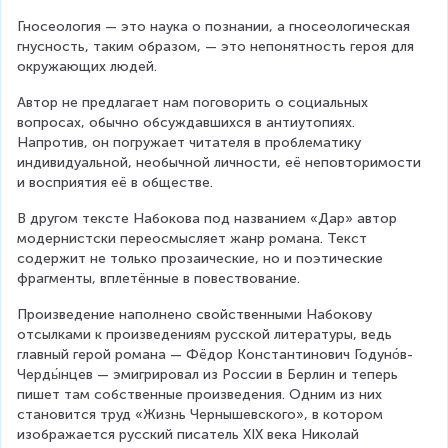
Гносеология — это наука о познании, а гносеологическая 
гнусность, таким образом, — это непонятность героя для 
окружающих людей.
Автор не предлагает нам поговорить о социальных 
вопросах, обычно обсуждавшихся в антиутопиях. 
Напротив, он погружает читателя в проблематику 
индивидуальной, необычной личности, её неповторимости 
и восприятия её в обществе.
В другом тексте Набокова под названием «Дар» автор 
модернистски переосмысляет жанр романа. Текст 
содержит не только прозаические, но и поэтические 
фрагменты, вплетённые в повествование.
Произведение наполнено свойственными Набокову 
отсылками к произведениям русской литературы, ведь 
главный герой романа — Фёдор Константинович Годуно́в-
Черды́нцев — эмигрировал из России в Берлин и теперь 
пишет там собственные произведения. Одним из них 
становится труд «Жизнь Чернышевского», в котором 
изображается русский писатель XIX века Николай 