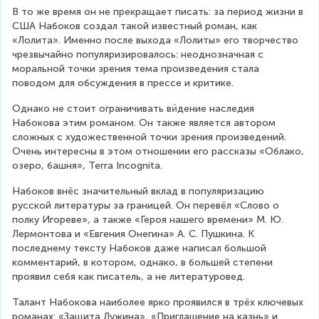
В то же время он не прекращает писать: за период жизни в 
США Набоков создал такой известный роман, как 
«Лолита». Именно после выхода «Лолиты» его творчество 
чрезвычайно популяризировалось: неоднозначная с 
моральной точки зрения тема произведения стала 
поводом для обсуждения в прессе и критике.
Однако не стоит ограничивать ви́дение наследия 
Набокова этим романом. Он также является автором 
сложных с художественной точки зрения произведений. 
Очень интересны в этом отношении его рассказы «Облако, 
озеро, башня», Terra Incognita.
Набоков внёс значительный вклад в популяризацию 
русской литературы за границей. Он перевёл «Слово о 
полку Игореве», а также «Героя нашего времени» М. Ю. 
Лермонтова и «Евгения Онегина» А. С. Пушкина. К 
последнему тексту Набоков даже написал большой 
комментарий, в котором, однако, в большей степени 
проявил себя как писатель, а не литературовед.
Талант Набокова наиболее ярко проявился в трёх ключевых 
романах: «Защита Лужина», «Приглашение на казнь» и 