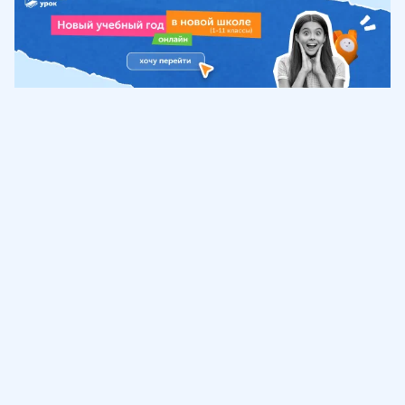
Обучение
ИнтернетУрок
Помощь
© ИнтернетУрок, 2009-
2026
8 (800) 775-41-21
info@interneturok.ru
101 000, г. Москва а/я 711 ООО «ИНТЕРДА»
Соглашение о пользовании сайтом