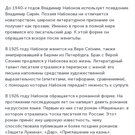
До 1940-х годов Владимир Набоков использует псевдоним 
Владимир Сирин. Поэзия Набокова не отличается 
новаторством, широкое литературное признание он 
получает как прозаик. Именно в прозе в полной мере 
проявился его писательский дар. К этой форме он 
обращается вскоре после женитьбы.
В 1925 году Набоков женится на Вере Сло́ним, также 
эмигрировавшей в Берлин из Петербурга. Брак с Верой 
Слоним продлился у Набокова всю жизнь. Литературный 
талант писателя отразился в переписке с женой: его 
письма наполнены средствами художественной 
выразительности (эпитетами, метафорами, сравнениями), 
с помощью которых Набоков передаёт нежность к супруге.
В 1926 году Набоков обращается к романной форме. На 
протяжении последующих лет он напишет девять романов 
на русском языке. Первым из них стал роман «Машенька», в 
котором отразилась тоска писателя по России. Этот 
роман принёс ему широкую известность, чему 
способствовала публикация и более поздних романов: 
«Защита Лужина», «Дар», «Приглашение на казнь».