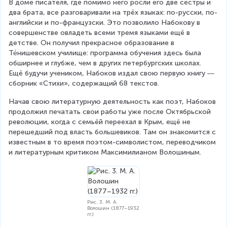
В доме писателя, где помимо него росли его две сестры и 
два брата, все разговаривали на трёх языках: по-русски, по-
английски и по-французски. Это позволило Набокову в 
совершенстве овладеть всеми тремя языками ещё в 
детстве. Он получил прекрасное образование в 
Те́нишевском училище: программа обучения здесь была 
обширнее и глубже, чем в других петербургских школах. 
Ещё будучи учеником, Набоков издал свою первую книгу ― 
сборник «Стихи», содержащий 68 текстов.
Начав свою литературную деятельность как поэт, Набоков 
продолжил печатать свои работы уже после Октябрьской 
революции, когда с семьёй переехал в Крым, ещё не 
перешедший под власть большевиков. Там он знакомится с 
известным в то время поэтом-символистом, переводчиком 
и литературным критиком Максимилианом Волошиным.
Рис. 3. М. А.
Волошин (1877–1932
гг.)