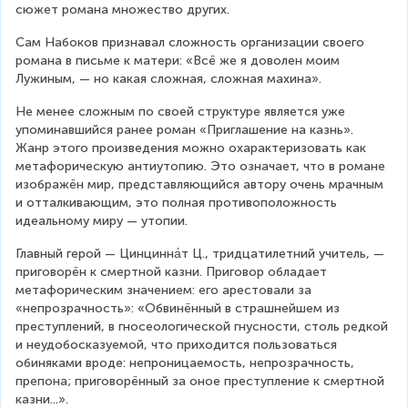
сюжет романа множество других.
Сам Набоков признавал сложность организации своего 
романа в письме к матери: «Всё же я доволен моим 
Лужиным, — но какая сложная, сложная махина».
Не менее сложным по своей структуре является уже 
упоминавшийся ранее роман «Приглашение на казнь». 
Жанр этого произведения можно охарактеризовать как 
метафорическую антиутопию. Это означает, что в романе 
изображён мир, представляющийся автору очень мрачным 
и отталкивающим, это полная противоположность 
идеальному миру — утопии.
Главный герой — Цинцинна́т Ц., тридцатилетний учитель, — 
приговорён к смертной казни. Приговор обладает 
метафорическим значением: его арестовали за 
«непрозрачность»: «Обвинённый в страшнейшем из 
преступлений, в гносеологической гнусности, столь редкой 
и неудобосказуемой, что приходится пользоваться 
обиняками вроде: непроницаемость, непрозрачность, 
препона; приговорённый за оное преступление к смертной 
казни...».