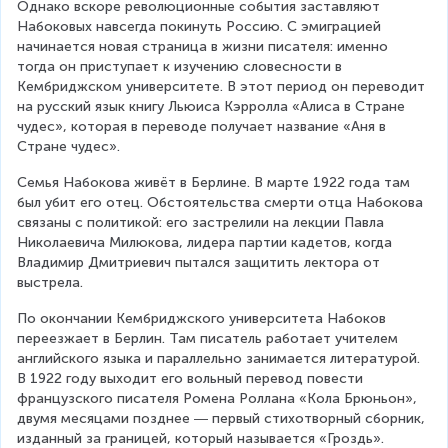
Однако вскоре революционные события заставляют 
Набоковых навсегда покинуть Россию. С эмиграцией 
начинается новая страница в жизни писателя: именно 
тогда он приступает к изучению словесности в 
Кембриджском университете. В этот период он переводит 
на русский язык книгу Льюиса Кэрролла «Алиса в Стране 
чудес», которая в переводе получает название «Аня в 
Стране чудес».
Семья Набокова живёт в Берлине. В марте 1922 года там 
был убит его отец. Обстоятельства смерти отца Набокова 
связаны с политикой: его застрелили на лекции Павла 
Николаевича Милюкова, лидера партии кадетов, когда 
Владимир Дмитриевич пытался защитить лектора от 
выстрела.
По окончании Кембриджского университета Набоков 
переезжает в Берлин. Там писатель работает учителем 
английского языка и параллельно занимается литературой. 
В 1922 году выходит его вольный перевод повести 
французского писателя Ромена Роллана «Кола Брюньон», 
двумя месяцами позднее ― первый стихотворный сборник, 
изданный за границей, который называется «Гроздь».