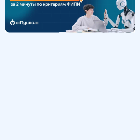
Обучение
ИнтернетУрок
Помощь
© ИнтернетУрок, 2009-
2026
8 (800) 775-41-21
info@interneturok.ru
101 000, г. Москва а/я 711 ООО «ИНТЕРДА»