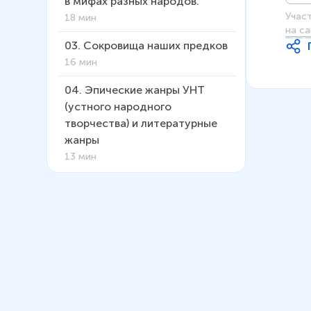
в мифах разных народов.
Учас
18 мин
на са
03
.
Сокровища наших предков
16 мин
04
.
Эпические жанры УНТ
(устного народного
творчества) и литературные
жанры
13 мин
05
.
Сказка как жанр. Виды
сказок
37 мин
06
.
Особенности волшебной
сказки. «Сказка о Финисте
Ясном соколе»
26 мин