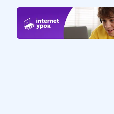
басенного творчества
9 мин
12
.
Иван Андреевич Крылов.
Слово о баснописце. «Ворона
и лисица». Обличение
человеческих пороков в басне
15 мин
13
.
И. А. Крылов. «Волк на
псарне». Отражение
исторических событий в
басне. Патриотическая
позиция автора
Обучение
Интернет
15 мин
Личный кабинет
О нас
14
.
В. А. Жуковский: детство и
Библиотека уроков
Наша фил
начало творчества. Сказка
«Спящая царевна». Герои
Домашняя школа
О школе