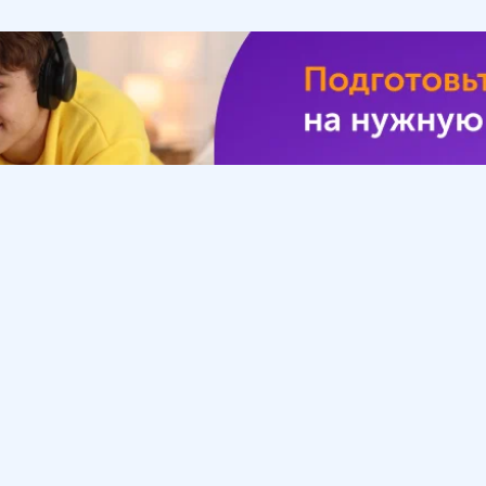
Урок
Помощь
Обратиться в поддержку
ософия
Вопросы и ответы
Инструкция по работе
с системой