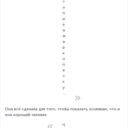
т
о
п
и
л
а 
ж
а
р
к
о 
п
е
ч
к
у
…
Она всё сделала для того, чтобы показать хозяевам, что и 
она хороший человек.
Ч