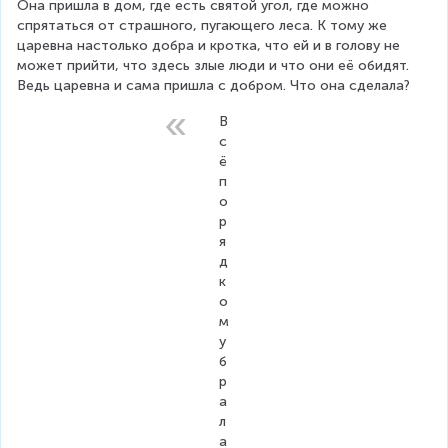
Она пришла в дом, где есть святой угол, где можно 
спрятаться от страшного, пугающего леса. К тому же 
царевна настолько добра и кротка, что ей и в голову не 
может прийти, что здесь злые люди и что они её обидят. 
Ведь царевна и сама пришла с добром. Что она сделала?
В
с
ё 
п
о
р
я
д
к
о
м 
у
б
р
а
л
а