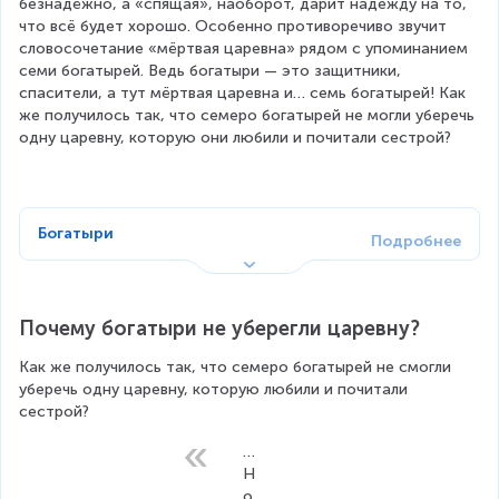
безнадёжно, а «спящая», наоборот, дарит надежду на то, 
что всё будет хорошо. Особенно противоречиво звучит 
словосочетание «мёртвая царевна» рядом с упоминанием 
семи богатырей. Ведь богатыри — это защитники, 
спасители, а тут мёртвая царевна и… семь богатырей! Как 
же получилось так, что семеро богатырей не могли уберечь 
одну царевну, которую они любили и почитали сестрой?
Богатыри
Почему богатыри не уберегли царевну?
Как же получилось так, что семеро богатырей не смогли 
уберечь одну царевну, которую любили и почитали 
сестрой?
…
Н
о 