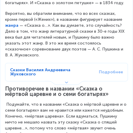
богатырях». И «Сказка о золотом петушке» — в 1834 году.
Вероятно, вы обратили внимание, что во всех сказках, 
кроме первой («Жених»), в названии фигурирует название 
жанра
 — «Сказка о…». Как вы думаете, это случайность? 
Дело в том, что жанр литературной сказки в 30-е годы XIX 
века был для читателей новым, и Пушкину было важно 
указать этот жанр. В это же время состоялось 
«сказочное» соревнование двух поэтов — А. С. Пушкина и 
В. А. Жуковского.
Сказки Василия Андреевича 
Жуковского
Противоречие в названии «Сказка о 
мёртвой царевне и о семи богатырях»
 Подумайте, что в названии «Сказка о мёртвой царевне и о 
семи богатырях» вам не нравится или кажется неудобным. 
Конечно, «мёртвая царевна». Если вдуматься, Пушкину 
ничто не мешало назвать эту сказку «Сказка о спящей 
царевне…», потому что слово «мёртвая» звучит очень 