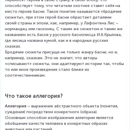
способствует тому, что читатели охотнее ставят себя на 
место героев басни. Такое понятие называется «бродячие 
сюжеты», при этом герой басни обрастает деталями 
своей страны и эпохи, как, например, у Лафонтена Лис – 
нормандец или гасконец. С таким же сюжетом и таким же 
названием есть басня у русского баснописца И.А.Крылова, 
где лисица названа кумой, как и в народных русских 
сказках. 
Бродячие сюжеты присущи не только жанру басни, но и, 
например, сказкам. Это не значит, что авторы 
«списывают» сюжеты, они адаптируют истории так, чтобы 
то или иное произведение стало ближе их 
соотечественникам.
Что такое аллегория?
Аллегория
 – выражение абстрактного объекта (понятия, 
суждения) посредством конкретного (образа).
Основным способом изображения аллегории является 
обобщение качеств человека в конкретных образах 
животных или растений.