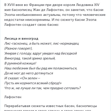
В XVIII веке во Франции при дворе короля Людовика XIV 
жил баснописец Жан де Лафонтен, он заметил, что басни 
Эзопа необыкновенно актуальны, потому что человеческие 
недостатки неискоренимы. И по сюжету басни Эзопа 
Лафонтен создает свою басню:
Лисица и виноград
Лис-гасконец, а быть может, лис-нормандец
(Разное говорят),
Умирая с голоду, вдруг увидел над беседкой 
Виноград, такой зримо зрелый,
В румяной кожице!
Наш любезник был бы рад им полакомиться, 
Да не мог до него дотянуться
И сказал: «Он зелен – 
Пусть им кормится всякий сброд!» 
Что ж, не лучше ли так, чем праздно сетовать?
Лафонтен
Перерабатывая сюжеты известных басен, баснописцы 
переносят героев в свою страну, в свою эпоху, что 