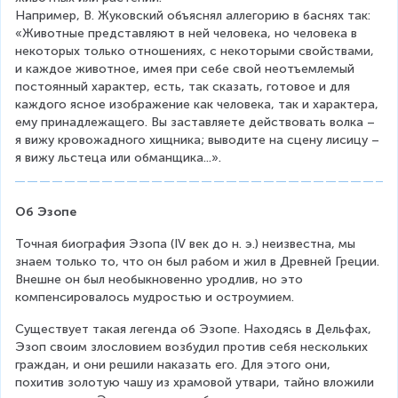
Например, В. Жуковский объяснял аллегорию в баснях так:
«Животные представляют в ней человека, но человека в 
некоторых только отношениях, с некоторыми свойствами, 
и каждое животное, имея при себе свой неотъемлемый 
постоянный характер, есть, так сказать, готовое и для 
каждого ясное изображение как человека, так и характера, 
ему принадлежащего. Вы заставляете действовать волка – 
я вижу кровожадного хищника; выводите на сцену лисицу – 
я вижу льстеца или обманщика...».
Об Эзопе
Точная биография Эзопа (IV век до н. э.) неизвестна, мы 
знаем только то, что он был рабом и жил в Древней Греции. 
Внешне он был необыкновенно уродлив, но это 
компенсировалось мудростью и остроумием.
Существует такая легенда об Эзопе. Находясь в Дельфах, 
Эзоп своим злословием возбудил против себя нескольких 
граждан, и они решили наказать его. Для этого они, 
похитив золотую чашу из храмовой утвари, тайно вложили 