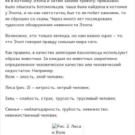
ее в котомку Эзопа и затем забили тревогу; приказано 
было обыскать богомольцев, чаша была найдена в котомке 
у Эзопа, и он как святотатец был то ли побит камнями, то 
ли сброшен со скалы. Через много лет последовало 
чудесное обнаружение невинности Эзопа.
Возможно, это только легенда, но нам важно одно – то, 
что Эзоп говорил правду сильным мира сего.
Как правило, в качестве аллегории баснописцы используют 
образы животных. За каждым из животных закреплено 
определенное человеческое качество или человеческий 
недостаток. Например:
Волк – злость, злой человек;
Лиса (рис. 2) – хитрость, хитрый человек;
Заяц – слабость, страх, трусость, трусливый человек;
Свинья – неблагодарность, грубость, невежество, 
невежественный человек.