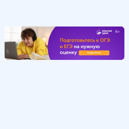
Обучение
ИнтернетУрок
Помощь