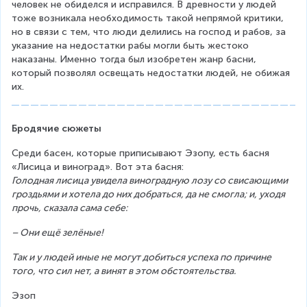
человек не обиделся и исправился. В древности у людей 
тоже возникала необходимость такой непрямой критики, 
но в связи с тем, что люди делились на господ и рабов, за 
указание на недостатки рабы могли быть жестоко 
наказаны. Именно тогда был изобретен жанр басни, 
который позволял освещать недостатки людей, не обижая 
их.
Бродячие сюжеты
Среди басен, которые приписывают Эзопу, есть басня 
«Лисица и виноград». Вот эта басня:
Голодная лисица увидела виноградную лозу со свисающими 
гроздьями и хотела до них добраться, да не смогла; и, уходя 
прочь, сказала сама себе:
– Они ещё зелёные!
Так и у людей иные не могут добиться успеха по причине 
того, что сил нет, а винят в этом обстоятельства.
Эзоп