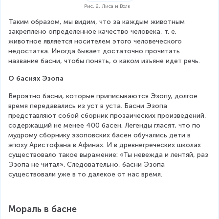
Рис. 2. Лиса и Волк
Таким образом, мы видим, что за каждым животным 
закреплено определенное качество человека, т. е. 
животное является носителем этого человеческого 
недостатка. Иногда бывает достаточно прочитать 
название басни, чтобы понять, о каком изъяне идет речь.
О баснях Эзопа
Вероятно басни, которые приписываются Эзопу, долгое 
время передавались из уст в уста. Басни Эзопа 
представляют собой сборник прозаических произведений, 
содержащий не менее 400 басен. Легенды гласят, что по 
мудрому сборнику эзоповских басен обучались дети в 
эпоху Аристофана в Афинах. И в древнегреческих школах 
существовало такое выражение: «Ты невежда и лентяй, раз 
Эзопа не читал». Следовательно, басни Эзопа 
существовали уже в то далекое от нас время.
Мораль в басне