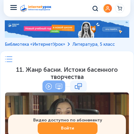
Библиотека «ИнтернетУрок»
Литература, 5 класс
11. Жанр басни. Истоки басенного
творчества
Видео доступно по абонементу
Войти