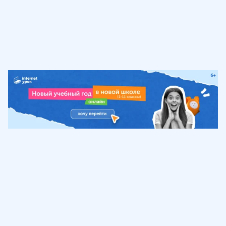
Обучение
ИнтернетУрок