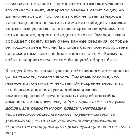
этом никто не узнаёт. Народ живёт в тяжёлых условиях, 
его отчасти ценят, император уверен в своих людях, но 
далеко не всегда. Постоять за себя человек из народа 
тоже чаще всего не может, не может победить тяжёлые 
социальные условия. Такое пренебрежение лучшим, что 
есть в народе, дорого обходится стране. Умирая, левша 
сообщает своему врачу очень важные сведения, которые 
он подсмотрел в Англии. Его слова были проигнорированы, 
предсмертный завет не был выполнен, а то «в Крыму на 
войне с неприятелем совсем бы другой оборот был».
В людях Лесков ценил чувство собственного достоинства, 
ум, честность, совестливость. Писатель говорил, что 
главное в этом мире — человек. Он искренне верил в то, 
что благородные поступки, добрые деяния, 
самоотверженный труд отдельных людей способны 
изменить жизнь к лучшему: 
«Опыт показывает, что сумма 
добра и зла, радости и горя, правды и неправды в 
человеческом обществе может то увеличиваться, то 
уменьшаться, — и в этом увеличении или уменьшении, 
конечно, не последним фактором служит усилие отдельных 
лиц».