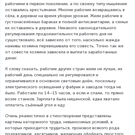
рабочими в первом поколении, а по своему типу мышления 
оставались крестьянами. Многие рабочие возвращались в 
сёла, в деревни на время уборки урожая. Жили рабочие в 
густонаселённых бараках в полной антисанитарии, а семьи 
их оставались в деревне. Никакого законодательного 
регулирования продолжительности рабочего дня не 
существовало, всё зависело от того, насколько жажда 
наживы хозяина перевешивала его совесть. Точно так же 
от совести хозяина зависела и выплата заработанных 
денег.
К слову сказать, рабочие других стран жили не лучше, их 
рабочий день специально не регулировался и 
ограничивался в основном световым днём, поскольку 
электрического освещения у фабрик и заводов тогда не 
было. Работали по 14–15 часов, а если и спали, то прямо 
возле станков. Зарплата была нищенской, едва хватало 
оплатить съёмный угол и еду.
Очень реалистично в стихотворении представлены 
картины каторжного труда, невыносимых условий, в 
которых приходится трудиться, произвол всякого рода 
подрядчиков, десятников, желающих обобрать простого 