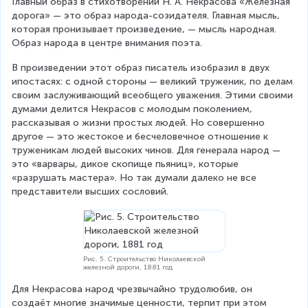
Главный образ в стихотворении Н. А. Некрасова «Железная 
дорога» — это образ народа-созидателя. Главная мысль, 
которая пронизывает произведение, — мысль народная. 
Образ народа в центре внимания поэта.
В произведении этот образ писатель изобразил в двух 
ипостасях: с одной стороны — великий труженик, по делам 
своим заслуживающий всеобщего уважения. Этими своими 
думами делится Некрасов с молодым поколением, 
рассказывая о жизни простых людей. Но совершенно 
другое — это жестокое и бесчеловечное отношение к 
труженикам людей высоких чинов. Для генерала народ — 
это «варвары, дикое скопище пьяниц», которые 
«разрушать мастера». Но так думали далеко не все 
представители высших сословий.
Рис. 5. Строительство Николаевской
железной дороги, 1881 год
Для Некрасова народ чрезвычайно трудолюбив, он 
создаёт многие значимые ценности, терпит при этом 