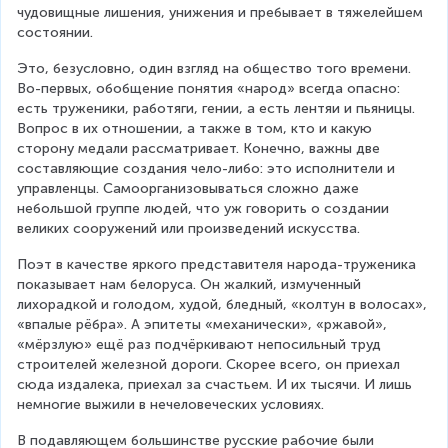
чудовищные лишения, унижения и пребывает в тяжелейшем 
состоянии.
Это, безусловно, один взгляд на общество того времени. 
Во-первых, обобщение понятия «народ» всегда опасно: 
есть труженики, работяги, гении, а есть лентяи и пьяницы. 
Вопрос в их отношении, а также в том, кто и какую 
сторону медали рассматривает. Конечно, важны две 
составляющие создания чело-либо: это исполнители и 
управленцы. Самоорганизовываться сложно даже 
небольшой группе людей, что уж говорить о создании 
великих сооружений или произведений искусства.
Поэт в качестве яркого представителя народа-труженика 
показывает нам белоруса. Он жалкий, измученный 
лихорадкой и голодом, худой, бледный, «колтун в волосах», 
«впалые рёбра». А эпитеты «механически», «ржавой», 
«мёрзлую» ещё раз подчёркивают непосильный труд 
строителей железной дороги. Скорее всего, он приехал 
сюда издалека, приехал за счастьем. И их тысячи. И лишь 
немногие выжили в нечеловеческих условиях.
В подавляющем большинстве русские рабочие были 