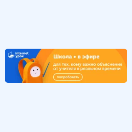
Обучение
ИнтернетУрок