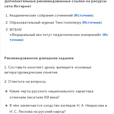
Дополнительные рекомендованные ссылки на ресурсы 
сети Интернет
Академические собрания сочинений (
Источник
). 
Oбpaзoвaтeльный жypнaл Teкcтoлoгия.py (
Источник
).
ФГБНУ 
«Федеральный институт педагогических измерений» (
Ис
точник
).
Рекомендованное домашнее задание
1. Составьте конспект урока, выпишите основные 
литературоведческие понятия.
2. Ответьте на вопросы.
Какие черты русского национального характера 
отмечали писатели XIX века?
В чём заключается сходство взглядов Н. А. Некрасова и 
Н. С. Лескова на русский народ?