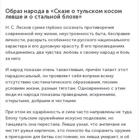
Образ народа в «Сказе о тульском косом 
левше и о стальной блохе»
Н. С. Лесков сумел глубоко осознать противоречия 
современной ему жизни, неустроенность быта, бесправие 
личности, раскрыть особенности русского национального 
характера и его духовную красоту. В его произведениях 
объединились два чувства: любовь к своему народу и боль 
за него.
И народ показан очень талантливым, причём талант этот 
парадоксальный, он проявляет себя вопреки всему: 
отсутствию систематического образования, плохим 
условиям жизни, разным тяготам. Одновременно с этим 
люди из народа показаны праведными, искренними, 
открытыми, добрыми и честными.
При этом их одарённость и сила часто направлены не туда. 
Блоху тульские оружейники искусно подковали, но 
танцевать она перестала. Левша узнал, что англичане не 
чистят ружья кирпичом, это помогло бы сохранить оружие 
в пригодном для битвы состоянии, но левша умирает, и об 