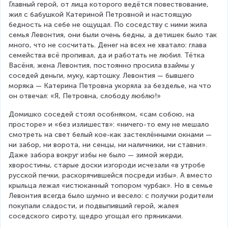
Главный герой, от лица которого ведётся повествование, 
жил с бабушкой Катериной Петровной и настоящую 
бедность на себе не ощущал. По соседству с ними жила 
семья Левонтия, они были очень бедны, а детишек было так 
много, что не сосчитать. Денег на всех не хватало: глава 
семейства всё пропивал, да и работать не любил. Тётка 
Васёня, жена Левонтия, постоянно просила взаймы у 
соседей деньги, муку, картошку. Левонтия — бывшего 
моряка — Катерина Петровна укоряла за безделье, на что 
он отвечал: «Я, Петровна, слободу люблю!»
Домишко соседей стоял особняком, «сам собою, на 
просторе» и «без излишеств»: «ничего-то ему не мешало 
смотреть на свет белый кое-как застеклёнными окнами — 
ни забор, ни ворота, ни сенцы, ни наличники, ни ставни». 
Даже забора вокруг избы не было — зимой жерди, 
хворостины, старые доски изгороди исчезали «в утробе 
русской печки, раскорячившейся посреди избы». А вместо 
крыльца лежал «истюканный топором чурбак». Но в семье 
Левонтия всегда было шумно и весело: с получки родители 
покупали сладости, и подвыпивший герой, жалея 
соседского сироту, щедро угощал его пряниками.