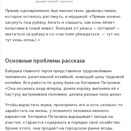
розовой гривой» (пряник)
Пряник одновременно был лакомством, удовольствием, 
которое хотелось растянуть, и игрушкой: «Пряник можно 
засунуть под рубаху, бегать и слышать, как конь лягает 
копытами в голый живот. Холодея от ужаса — потерял! — 
хвататься за рубаху и со счастьем убеждаться, — тут он, 
тут конь-огонь!..»
Основные проблемы рассказа
Бабушка главного героя представлена трудолюбивым 
человеком, рачительной хозяйкой, знающей цену трудовой 
копейке. Вся работа по дому была на Катерине Петровне: 
«Она носилась взад-вперёд, доила корову, выгоняла её к 
пастуху, вытряхивала половики, делала разные свои дела».
Чтобы вырастить внука, прокормить его и хоть сколько-то 
заработать на жизнь, у пожилого человека немного 
вариантов. Катерина Петровна выращивает овощи на 
участке, старается содержать в порядке своё хозяйство. 
Кроме этого, она продаёт на городском рынке ягоды. 