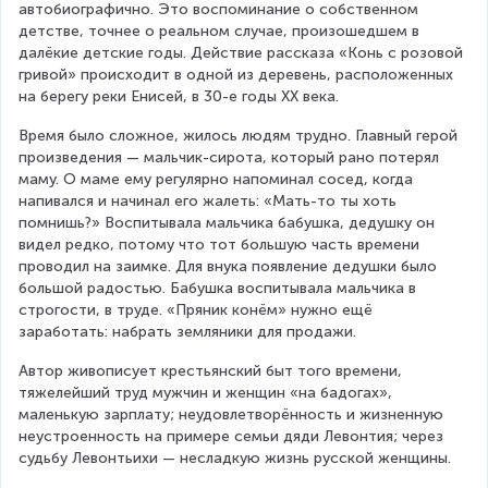
автобиографично. Это воспоминание о собственном 
детстве, точнее о реальном случае, произошедшем в 
далёкие детские годы. Действие рассказа «Конь с розовой 
гривой» происходит в одной из деревень, расположенных 
на берегу реки Енисей, в 30-е годы XX века.
Время было сложное, жилось людям трудно. Главный герой 
произведения — мальчик-сирота, который рано потерял 
маму. О маме ему регулярно напоминал сосед, когда 
напивался и начинал его жалеть: «Мать-то ты хоть 
помнишь?» Воспитывала мальчика бабушка, дедушку он 
видел редко, потому что тот большую часть времени 
проводил на заимке. Для внука появление дедушки было 
большой радостью. Бабушка воспитывала мальчика в 
строгости, в труде. «Пряник конём» нужно ещё 
заработать: набрать земляники для продажи.
Автор живописует крестьянский быт того времени, 
тяжелейший труд мужчин и женщин «на бадогах», 
маленькую зарплату; неудовлетворённость и жизненную 
неустроенность на примере семьи дяди Левонтия; через 
судьбу Левонтьихи — несладкую жизнь русской женщины.