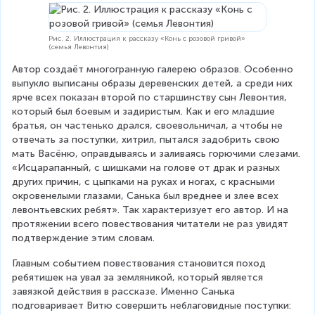
Рис. 2. Иллюстрация к рассказу «Конь с розовой гривой»
(семья Левонтия)
Автор создаёт многогранную галерею образов. Особенно 
выпукло выписаны образы деревенских детей, а среди них 
ярче всех показан второй по старшинству сын Левонтия, 
который был боевым и задиристым. Как и его младшие 
братья, он частенько дрался, своевольничал, а чтобы не 
отвечать за поступки, хитрил, пытался задобрить свою 
мать Васёню, оправдываясь и заливаясь горючими слезами. 
«Исцарапанный, с шишками на голове от драк и разных 
других причин, с цыпками на руках и ногах, с красными 
окровенелыми глазами, Санька был вреднее и злее всех 
левонтьевских ребят». Так характеризует его автор. И на 
протяжении всего повествования читатели не раз увидят 
подтверждение этим словам.
Главным событием повествования становится поход 
ребятишек на увал за земляникой, который является 
завязкой действия в рассказе. Именно Санька 
подговаривает Витю совершить неблаговидные поступки: 