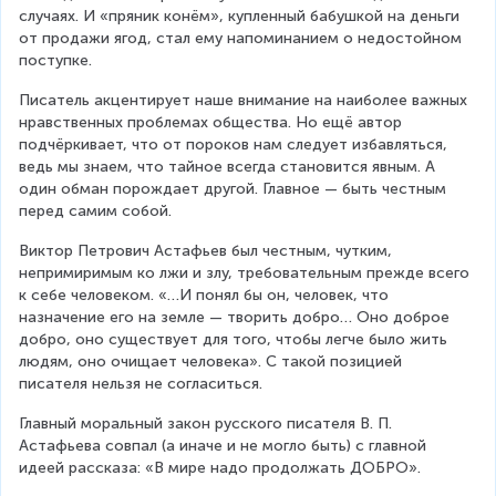
случаях. И «пряник конём», купленный бабушкой на деньги 
от продажи ягод, стал ему напоминанием о недостойном 
поступке.
Писатель акцентирует наше внимание на наиболее важных 
нравственных проблемах общества. Но ещё автор 
подчёркивает, что от пороков нам следует избавляться, 
ведь мы знаем, что тайное всегда становится явным. А 
один обман порождает другой. Главное — быть честным 
перед самим собой.
Виктор Петрович Астафьев был честным, чутким, 
непримиримым ко лжи и злу, требовательным прежде всего 
к себе человеком. «…И понял бы он, человек, что 
назначение его на земле — творить добро… Оно доброе 
добро, оно существует для того, чтобы легче было жить 
людям, оно очищает человека». С такой позицией 
писателя нельзя не согласиться.
Главный моральный закон русского писателя В. П. 
Астафьева совпал (а иначе и не могло быть) с главной 
идеей рассказа: «В мире надо продолжать ДОБРО».