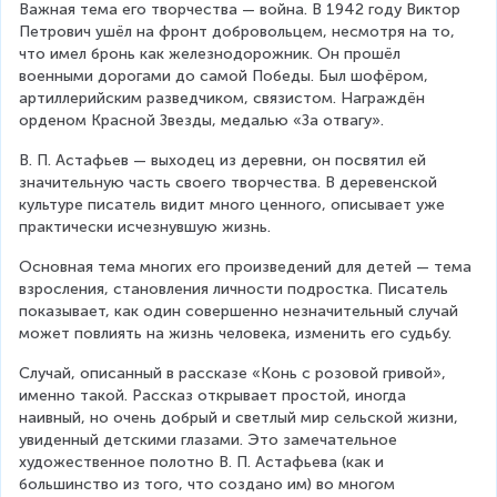
Важная тема его творчества — война. В 1942 году Виктор 
Петрович ушёл на фронт добровольцем, несмотря на то, 
что имел бронь как железнодорожник. Он прошёл 
военными дорогами до самой Победы. Был шофёром, 
артиллерийским разведчиком, связистом. Награждён 
орденом Красной Звезды, медалью «За отвагу».
В. П. Астафьев — выходец из деревни, он посвятил ей 
значительную часть своего творчества. В деревенской 
культуре писатель видит много ценного, описывает уже 
практически исчезнувшую жизнь.
Основная тема многих его произведений для детей — тема 
взросления, становления личности подростка. Писатель 
показывает, как один совершенно незначительный случай 
может повлиять на жизнь человека, изменить его судьбу.
Случай, описанный в рассказе «Конь с розовой гривой», 
именно такой. Рассказ открывает простой, иногда 
наивный, но очень добрый и светлый мир сельской жизни, 
увиденный детскими глазами. Это замечательное 
художественное полотно В. П. Астафьева (как и 
большинство из того, что создано им) во многом 