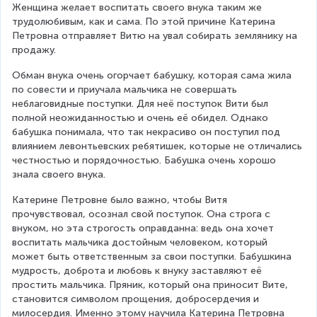
Женщина желает воспитать своего внука таким же 
трудолюбивым, как и сама. По этой причине Катерина 
Петровна отправляет Витю на увал собирать землянику на 
продажу.
Обман внука очень огорчает бабушку, которая сама жила 
по совести и приучала мальчика не совершать 
неблаговидные поступки. Для неё поступок Вити был 
полной неожиданностью и очень её обидел. Однако 
бабушка понимала, что так некрасиво он поступил под 
влиянием левонтьевских ребятишек, которые не отличались 
честностью и порядочностью. Бабушка очень хорошо 
знала своего внука.
Катерине Петровне было важно, чтобы Витя 
прочувствовал, осознал свой поступок. Она строга с 
внуком, но эта строгость оправданна: ведь она хочет 
воспитать мальчика достойным человеком, который 
может быть ответственным за свои поступки. Бабушкина 
мудрость, доброта и любовь к внуку заставляют её 
простить мальчика. Пряник, который она приносит Вите, 
становится символом прощения, добросердечия и 
милосердия. Именно этому научила Катерина Петровна 