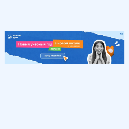
Обучение
ИнтернетУрок
Помощь