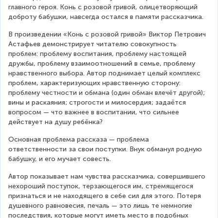
главного героя. Конь с розовой гривой, олицетворяющий 
доброту бабушки, навсегда остался в памяти рассказчика.
В произведении «Конь с розовой гривой» Виктор Петрович 
Астафьев демонстрирует читателю совокупность 
проблем: проблему воспитания, проблему настоящей 
дружбы, проблему взаимоотношений в семье, проблему 
нравственного выбора. Автор поднимает целый комплекс 
проблем, характеризующих нравственную сторону: 
проблему честности и обмана (один обман влечёт другой); 
вины и раскаяния; строгости и милосердия; задаётся 
вопросом — что важнее в воспитании, что сильнее 
действует на душу ребёнка?
Основная проблема рассказа — проблема 
ответственности за свои поступки. Внук обманул родную 
бабушку, и его мучает совесть.
Автор показывает нам чувства рассказчика, совершившего 
нехороший поступок, терзающегося им, стремящегося 
признаться и не находящего в себе сил для этого. Потеря 
душевного равновесия, печаль — это лишь те немногие 
последствия, которые могут иметь место в подобных 