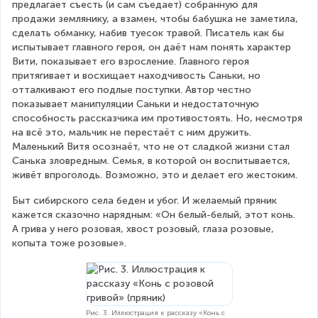
предлагает съесть (и сам съедает) собранную для 
продажи землянику, а взамен, чтобы бабушка не заметила, 
сделать обманку, набив туесок травой. Писатель как бы 
испытывает главного героя, он даёт нам понять характер 
Вити, показывает его взросление. Главного героя 
притягивает и восхищает находчивость Саньки, но 
отталкивают его подлые поступки. Автор честно 
показывает манипуляции Саньки и недостаточную 
способность рассказчика им противостоять. Но, несмотря 
на всё это, мальчик не перестаёт с ним дружить. 
Маленький Витя осознаёт, что не от сладкой жизни стал 
Санька зловредным. Семья, в которой он воспитывается, 
живёт впроголодь. Возможно, это и делает его жестоким.
Быт сибирского села беден и убог. И желаемый пряник 
кажется сказочно нарядным: «Он белый-белый, этот конь. 
А грива у него розовая, хвост розовый, глаза розовые, 
копыта тоже розовые».
Рис. 3. Иллюстрация к рассказу «Конь с